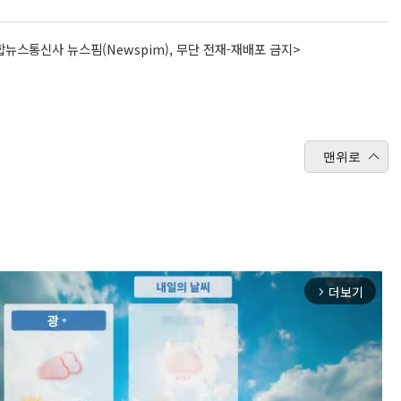
뉴스통신사 뉴스핌(Newspim), 무단 전재-재배포 금지>
맨위로
더보기
arrow_forward_ios