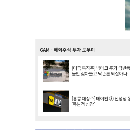
GAM
- 해외주식 투자 도우미
[미국 특징주] 빅테크 주가 급반등..
불안 잦아들고 낙관론 되살아나
[홍콩 대장주] 메이퇀 ③ 신성장
'폭발적 성장'