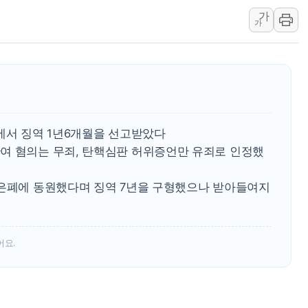
가
[AI MY 뉴스] 뉴욕 반도체주 프리뷰...美 고용 쇼크에 반도
가
뉴욕증시 프리뷰, 美 고용 쇼크에 금리 인상 우려 후퇴…나
[종합] 美 7월 고용 2만3000명 감소 '쇼크'…9월 금리 인
[사진] 이슬람 수니파 3개국, 공동방위협정 체결
뉴욕증시 개장 전 특징주...아틀라시안·클라우드플레어
보훈부, 미 DPAA와 MOU… "6·25 미군 실종자 7359명
에서 징역 1년6개월을 선고받았다
트럼프 "금리 내려야"…파월 때와 달리 워시엔 톤 낮춰
여 혐의는 무죄, 탄핵심판 허위증언만 유죄로 인정했
특정 정치인 측근 포항시 정책특보 내정설...포항시 '시끌'
李 "해남 태양광, 대한민국 다음 100년 밑거름…수도권 집
 은폐에 동원했다며 징역 7년을 구형했으나 받아들여지
어요.