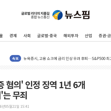
울
경제
사회
글로벌·중국
해외투자
산업
증권·
민주, 오늘 제주·인천 경선 결과 발표...'김민석 재역전 vs
한상협, 업계 개인정보 보안 새판 짠다…'자율규제단체' 
뉴욕증시, 고용 쇼크에 금리 인상 우려 후퇴…S&P500 
트럼프, 쿡 연준 이사 해임 재추진…"26일까지 의혹 소명"
속보
유럽증시, 美 고용 예상 밖 부진에 연준 금리 인상 가능성 
미 연준 매파 기세 꺾이나…고용 감소에 9월 동결 전망 우
[종합] 이슬람 수니파 3국, '공동방위협정' 체결… 이스라
증 혐의' 인정 징역 1년 6개
트럼프, 백신·자폐증 행정명령 검토…"이르면 다음 주"
'는 무죄
美 항소법원, 백악관 무도회장 공사 중단 명령…트럼프 제
이란 핵심 원유 수출항 '하르그섬', 최근 1주일 이상 '올스
26년05월21일 15:41
美 고용 쇼크에 엔화 장중 급등…시장은 "또 개입했나" 촉