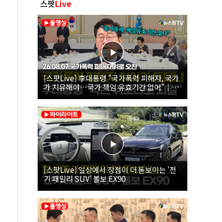
스팟
Live
[스팟Live] 李대통령 "국가폭력 피해자, 국가
가 치유해야…국가 책임 유효기간 없어"｜
26.08.07 국가폭력 피해자 위로 오찬
[스팟Live] 일상에서 장점이 더 돋보이는 '전
기 패밀리 SUV' 볼보 EX90