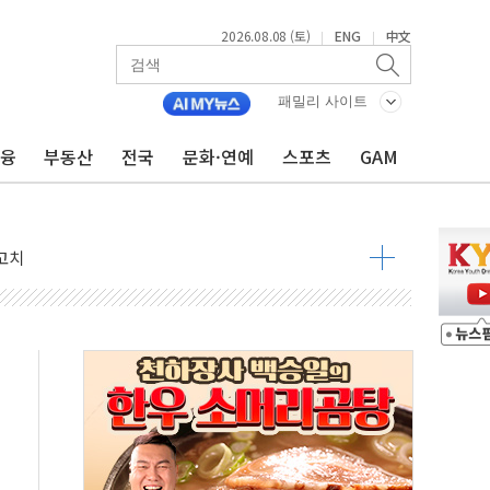
2026.08.08 (토)
ENG
中文
|
|
패밀리 사이트
금융
부동산
전국
문화·연예
스포츠
GAM
 정청래 격차 확대'
타진
최고치
 요구
낮아지며 상승… STOXX 600 지수는 나흘 연속 최고치
세
엘·이란 위협에 맞설 자체 억지력 강화
동
톱'… 美 해상봉쇄 영향
각