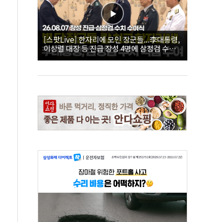
[스팟Live] 한자리에 모인 장군들...李대통령,
이상렬 대장 등 진급 장성 4명에 삼정검 수치
직접 수여｜26.08.07 장성 진급·삼정검 수치
수여식