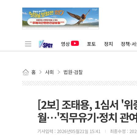
영상
포토
정치
정책·서
홈
사회
법원·검찰
[2보] 조태용, 1심서 '위
월…'직무유기·정치 관여
기사입력 :
2026년05월21일 15:41
최종수정 :
20