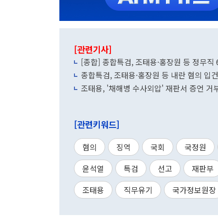
[관련기사]
[종합] 종합특검, 조태용·홍장원 등 정무
종합특검, 조태용·홍장원 등 내란 혐의 입건
조태용, '채해병 수사외압' 재판서 증언 
[관련키워드]
혐의
징역
국회
국정원
윤석열
특검
선고
재판부
조태용
직무유기
국가정보원장