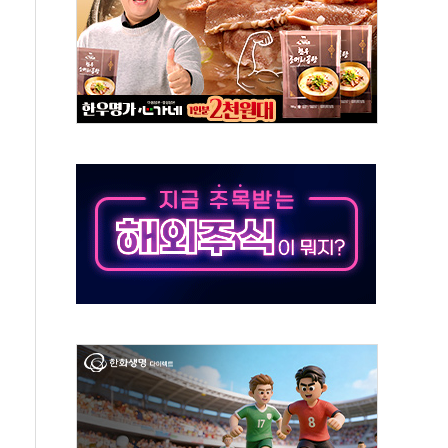
체주 '활짝'
스닥 선물 1%대 상승
상 기대 후퇴
·태양광주↑ VS 트레이드데스크·웬디스↓
 끝까지 찾겠다"
중 완화 전환점"