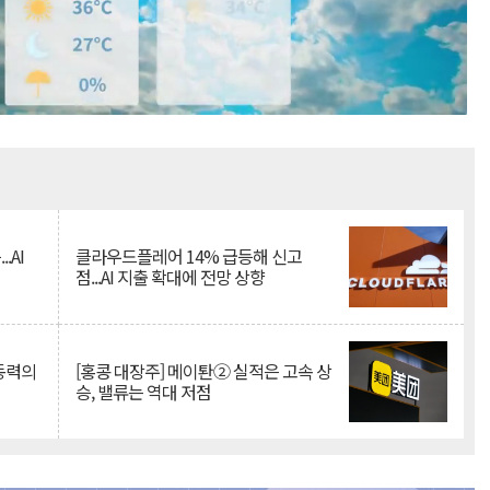
Mute
.AI
클라우드플레어 14% 급등해 신고
점...AI 지출 확대에 전망 상향
 동력의
[홍콩 대장주] 메이퇀② 실적은 고속 상
승, 밸류는 역대 저점