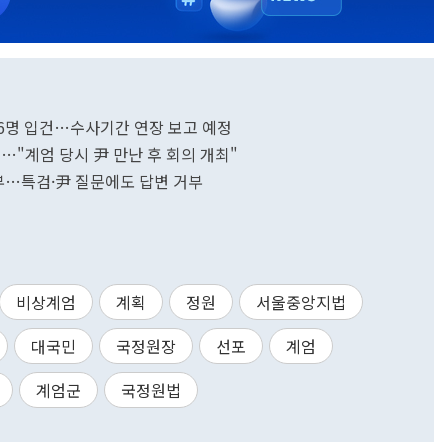
직 6명 입건…수사기간 연장 보고 예정
…"계엄 당시 尹 만난 후 회의 개최"
거부…특검·尹 질문에도 답변 거부
비상계엄
계획
정원
서울중앙지법
대국민
국정원장
선포
계엄
계엄군
국정원법