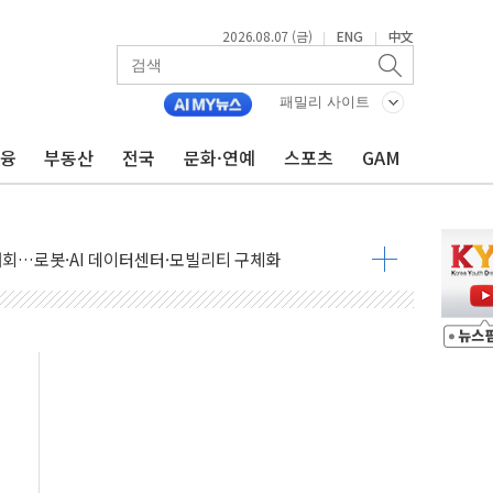
2026.08.07 (금)
ENG
中文
|
|
패밀리 사이트
금융
부동산
전국
문화·연예
스포츠
GAM
 상승… "2분기 기업 순이익 21% 증가" 전망
 나토 회원국 공격 검토… 거짓 깃발 작전"
재회…로봇·AI 데이터센터·모빌리티 구체화
·아이온큐·도어대시↑ VS 샌디스크·피그마·앱러빈↓
 반대…상법·자본시장법 개정 논의"
 차익실현 속 혼조세...웨스턴디지털·샌디스크↓
에 긴급 안보 점검회의
호르무즈 재개방 기대에 강세
조까지, 상승...호실적 보고 기업 상승세 뚜렷
인 '사파리' 공격… 시민들 공포감 극대화 전략
' 임시 주총 기대감에 홀로 상한가…마진 잔액은 사상 최고