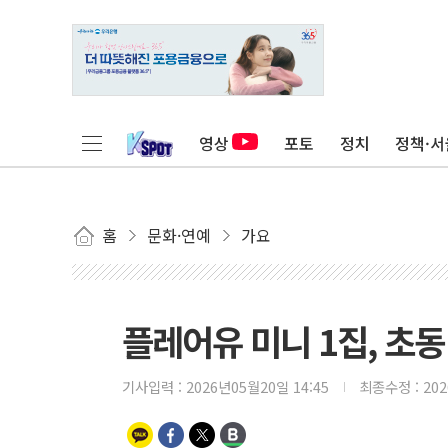
영상
포토
정치
정책·서
홈
문화·연예
가요
플레어유 미니 1집, 초동
기사입력 :
2026년05월20일 14:45
최종수정 :
20