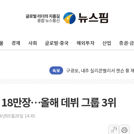
울
경제
사회
글로벌·중국
해외투자
산업
증권·
유럽증시, 견조한 실적 소화하며 대부분
리투아니아 국방 "러, 우크라 드론으로
구광모, 내주 실리콘밸리서 젠슨 황 
뉴욕증시 개장 전 특징주...모더나
속보
김정관 장관 "영업이익 N% 성과급
뉴욕증시 프리뷰, 미 주가선물 AI주
청와대, 북한 단거리 탄도미사일 발사
 18만장…올해 데뷔 그룹 3위
금값 7주 만에 최고…美 고용 둔화·
[인도증시] 중동 긴장 완화에 실적 호
26년05월20일 14:45
러, 1인칭시점 드론으로 우크라 민간
가
가
[베트남 증시] 지수 하락 속 'DGC