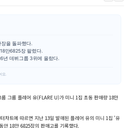
'월가의 황제' 다이먼 "금융시장 레
양주 섬유염색공장서 화재 1명 중상…
김정관 산업부 장관 "주 52시간 손봐
해군 1함대 창설 80주년…지역과 함께
[3보] 북, 원산서 동해로 단거리 탄도
8만장을 돌파했다.
우크라 드론 전술, 중남미 콜롬비아에
18만6825장 팔렸다.
26년 데뷔그룹 3위에 올랐다.
동해해경, 독도 해상서 부유물 감긴 
주한미군 "오산기지 누출, 백린 아닌 
어요.
구미 폐염산처리업체서 불 2시간30여
 그룹 플레어 유(FLARE U)가 미니 1집 초동 판매량 18만
터차트에 따르면 지난 13일 발매된 플레어 유의 미니 1집 '유
 동안 18만 6825장의 판매고를 기록했다.