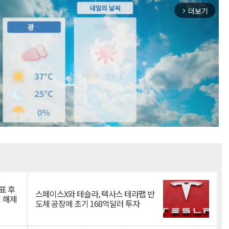
더보기
arrow_forward_ios
Mute
표 후
스페이스X와 테슬라, 텍사스 테라팹 반
 해제
도체 공장에 초기 168억달러 투자