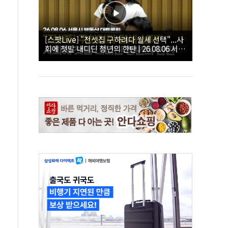
[스팟Live] "전셋집 구하려다 월세 선택"...사
회에 첫발 내디딘 청년의 한탄 | 26.08.06 서울
시 부동산 대토론회