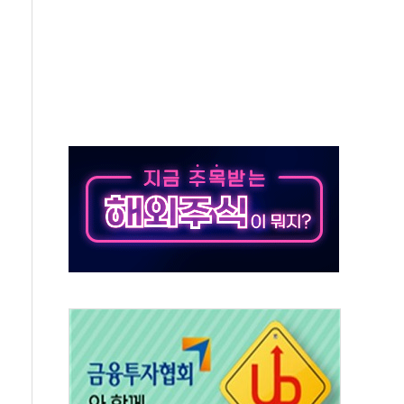
버리지 위험수위…숨은 차입이 더 큰 변수"
대응 1단계 진압 중
야, 경쟁상대 中과 비교해야"
하는 '선봉'의 대민 봉사
미사일 1발 발사… 올해 10번째·42일 만 도발
 새 안보 위기… 반군·마약카르텔이 습득해 전투 활용
어선 구조
무해한 표면 부식 물질"
분만에 진화...외국인 노동자 숨져