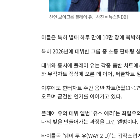
신인 보이그룹 플레어 유. [사진 = 뉴스핌DB]
이들은 특히 발매 하루 만에 10만 장에 육박
특히 2026년에 데뷔한 그룹 중 초동 판매량 
데뷔와 동시에 플레어 유는 각종 음반 차트에서
와 뮤직차트 정상에 오른 데 이어, 써클차트 
이후에도 한터차트 주간 음반 차트(5월11~17일
오르며 굳건한 인기를 이어가고 있다.
플레어 유의 데뷔 앨범 '유스 에러'는 최립우
나의 빛을 만들어가는 과정을 그린 앨범이다.
타이틀곡 '웨이 투 유(WAY 2 U)'는 갑작