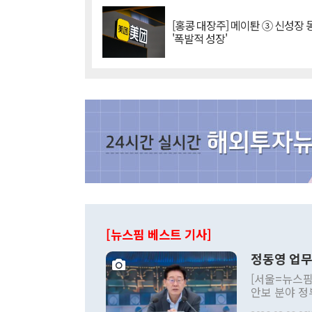
[홍콩 대장주] 메이퇀 ③ 신성장
'폭발적 성장'
[뉴스핌 베스트 기사]
정동영 업무
[서울=뉴스핌
안보 분야 정
평화공존 발전