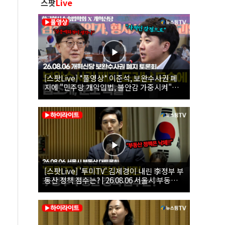
스팟
Live
[스팟Live] *풀영상* 이준석, 보완수사권 폐
지에 "민주당 개악입법, 불안감 가중시켜"｜
26.08.06 개혁신당 보완수사권 폐지 토론회
[스팟Live] '투미TV' 김제경이 내린 李정부 부
동산 정책 점수는? | 26.08.06 서울시 부동산
대토론회