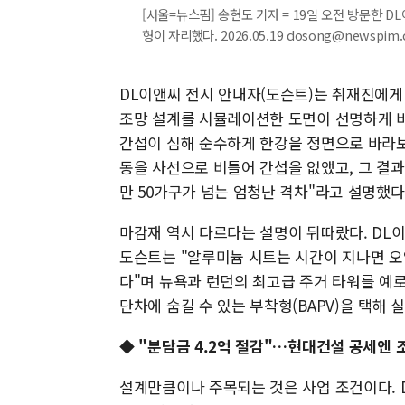
[서울=뉴스핌] 송현도 기자 = 19일 오전 방문한 
형이 자리했다. 2026.05.19 dosong@newspim
DL이앤씨 전시 안내자(도슨트)는 취재진에게
조망 설계를 시뮬레이션한 도면이 선명하게 
간섭이 심해 순수하게 한강을 정면으로 바라보는
동을 사선으로 비틀어 간섭을 없앴고, 그 결과 
만 50가구가 넘는 엄청난 격차"라고 설명했다
마감재 역시 다르다는 설명이 뒤따랐다. DL
도슨트는 "알루미늄 시트는 시간이 지나면 오
다"며 뉴욕과 런던의 최고급 주거 타워를 예로 
단차에 숨길 수 있는 부착형(BAPV)을 택해
◆ "분담금 4.2억 절감"…현대건설 공세엔 
설계만큼이나 주목되는 것은 사업 조건이다. 