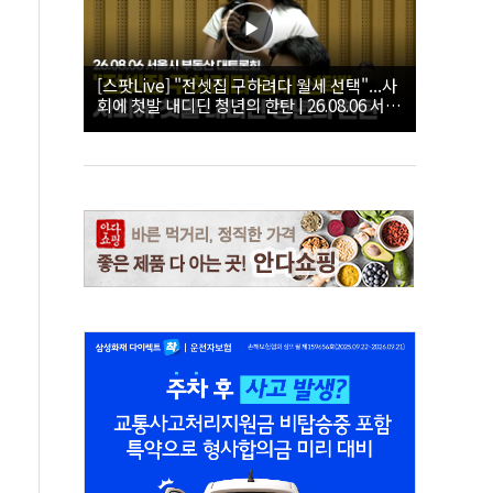
[스팟Live] "전셋집 구하려다 월세 선택"...사
회에 첫발 내디딘 청년의 한탄 | 26.08.06 서울
시 부동산 대토론회