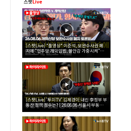
스팟
Live
[스팟Live] *풀영상* 이준석, 보완수사권 폐
지에 "민주당 개악입법, 불안감 가중시켜"｜
26.08.06 개혁신당 보완수사권 폐지 토론회
[스팟Live] '투미TV' 김제경이 내린 李정부 부
동산 정책 점수는? | 26.08.06 서울시 부동산
대토론회