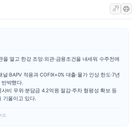
가
'월가의 황제' 다이먼 "금융시장 레
가
양주 섬유염색공장서 화재 1명 중상…
김정관 산업부 장관 "주 52시간 손봐
해군 1함대 창설 80주년…지역과 함께
[3보] 북, 원산서 동해로 단거리 탄도
우크라 드론 전술, 중남미 콜롬비아에
보관을 열고 한강 조망·외관·금융조건을 내세워 수주전에
동해해경, 독도 해상서 부유물 감긴 
주한미군 "오산기지 누출, 백린 아닌 
·BAPV 적용과 COFIX+0% 대출·물가 인상 한도·7년
구미 폐염산처리업체서 불 2시간30여
 반박했다.
공사비 우위·분담금 4.2억원 절감·주차 형평성 확보 등
 기울이고 있다.
어요.