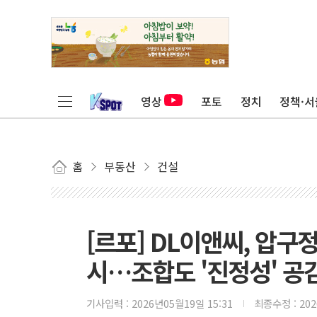
영상
포토
정치
정책·서
홈
부동산
건설
[르포] DL이앤씨, 압구
시…조합도 '진정성' 공
기사입력 :
2026년05월19일 15:31
최종수정 :
20