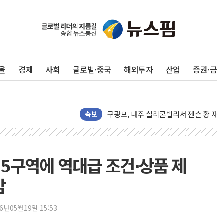
울
경제
사회
글로벌·중국
해외투자
산업
증권·
유럽증시, 견조한 실적 소화하며 대부분
리투아니아 국방 "러, 우크라 드론으로
구광모, 내주 실리콘밸리서 젠슨 황 
뉴욕증시 개장 전 특징주...모더나
속보
김정관 장관 "영업이익 N% 성과급
뉴욕증시 프리뷰, 미 주가선물 AI주
청와대, 북한 단거리 탄도미사일 발사
정5구역에 역대급 조건⋅상품 제
금값 7주 만에 최고…美 고용 둔화·
감
[인도증시] 중동 긴장 완화에 실적 호
러, 1인칭시점 드론으로 우크라 민간
26년05월19일 15:53
[베트남 증시] 지수 하락 속 'DGC