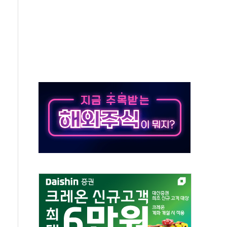
버리지 위험수위…숨은 차입이 더 큰 변수"
대응 1단계 진압 중
야, 경쟁상대 中과 비교해야"
하는 '선봉'의 대민 봉사
미사일 1발 발사… 올해 10번째·42일 만 도발
 새 안보 위기… 반군·마약카르텔이 습득해 전투 활용
어선 구조
무해한 표면 부식 물질"
분만에 진화...외국인 노동자 숨져