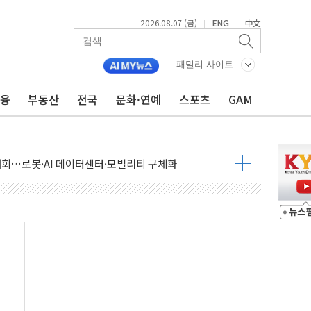
2026.08.07 (금)
ENG
中文
|
|
패밀리 사이트
금융
부동산
전국
문화·연예
스포츠
GAM
 상승… "2분기 기업 순이익 21% 증가" 전망
 나토 회원국 공격 검토… 거짓 깃발 작전"
재회…로봇·AI 데이터센터·모빌리티 구체화
·아이온큐·도어대시↑ VS 샌디스크·피그마·앱러빈↓
 반대…상법·자본시장법 개정 논의"
 차익실현 속 혼조세...웨스턴디지털·샌디스크↓
에 긴급 안보 점검회의
호르무즈 재개방 기대에 강세
조까지, 상승...호실적 보고 기업 상승세 뚜렷
인 '사파리' 공격… 시민들 공포감 극대화 전략
' 임시 주총 기대감에 홀로 상한가…마진 잔액은 사상 최고