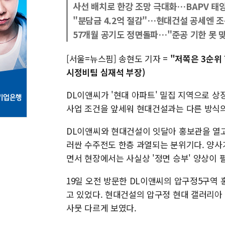
사선 배치로 한강 조망 극대화…BAPV 태
"분담금 4.2억 절감"…현대건설 공세엔 
57개월 공기도 정면돌파…"준공 기한 못 
[서울=뉴스핌] 송현도 기자 =
"저쪽은 3순위
시정비팀 심재석 부장)
DL이앤씨가 '현대 아파트' 밀집 지역으로 
사업 조건을 앞세워 현대건설과는 다른 방식의
DL이앤씨와 현대건설이 잇달아 홍보관을 열고
러싼 수주전도 한층 과열되는 분위기다. 양사가
면서 현장에서는 사실상 '정면 승부' 양상이 
19일 오전 방문한 DL이앤씨의 압구정5구역 
고 있었다. 현대건설의 압구정 현대 갤러리아
사뭇 다르게 보였다.