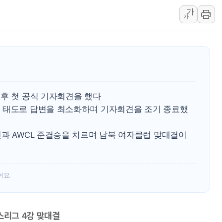
소방청, 전국 시·도 구급과장 
가
가
정청래 "2차 TV토론으로 게임 
윤상현, 사관학교 통합 비판…"
펄어비스, 붉은사막 영상 콘테스트
현대리바트, '2026 코리아빌드
[K메이커] 코셔에서 할랄까지…대
 후 첫 공식 기자회견을 했다
 태도로 답변을 최소화하며 기자회견을 조기 종료했
민과 AWCL 준결승을 치르며 남북 여자클럽 맞대결이
어요.
스리그 4강 맞대결