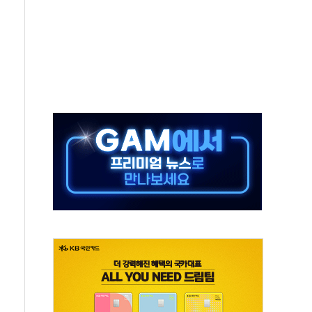
회의…중증환자 이송체계 전국 확대 점검
끝…김민석, 신천지 허위신고에 배신 사과 안 해"
국방개혁은 정치적 감정 따라 추진해선 안 돼"
 '비욘드 디 어비스' 수상작 발표
위크' 참가…리모델링 상담 제공
상, 종가가 넘은 건 국경 아닌 '식문화 장벽'