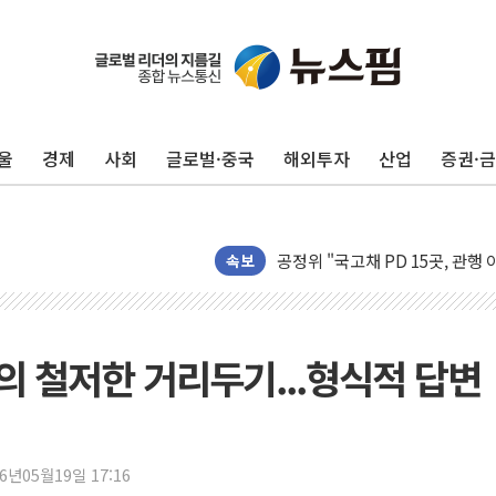
법원, 한미 임주현 지분 100억
엔씨, '게임스컴 2026'서 글로
롯데백화점, '홈스타일링 페어'…
울
경제
사회
글로벌·중국
해외투자
산업
증권·
[AI 카드뉴스] 어린이집·유치원
운수업·기업활동 '원스톱'으로..
[르포] 폭염 속 '자폭 드론' 첫
공정위 "국고채 PD 15곳, 관행
속보
중소기업 기술자료 중국 계열사에
정부, 한화오션·에코프로비엠 등 
국표원, 해외직구 물놀이기구·유아
의 철저한 거리두기...형식적 답변
쉐이크쉑, 남양주 현대아울렛에 
'달라진 임신·출산·육아 지원 
정부혁신 우수사례 세계에 알린다
26년05월19일 17:16
부모가 정부24에서 자녀 출입국