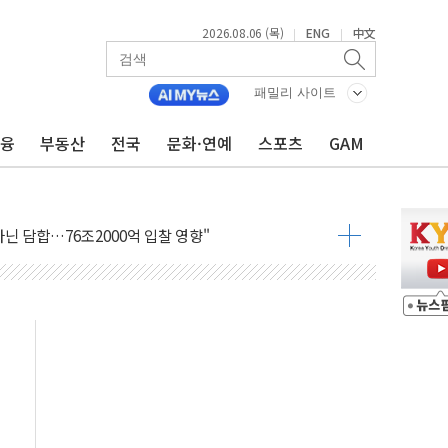
2026.08.06 (목)
ENG
中文
|
|
 가압류 결정…4자 연합 균열 조짐
벌 신작 라인업 공개
패밀리 사이트
리빙 최대 50% 할인
금융
부동산
전국
문화·연예
스포츠
GAM
 비상! 수족구병이 다시 유행합니다.
.데이터처, 기업 3만1000곳 경제통계조사
 실사격…미 해병대, 한반도 지형서 FPV 공격훈련 공개
 아닌 담합…76조2000억 입찰 영향"
 넘긴 세라젬…공정위 과징금 4억3200만원
'슈퍼을' 5곳 선정...소부장 핵심기업 추가 육성
용품 등 94개 제품 안전기준 '부적합'
'다산점' 열어
한눈에'…인사처, 공무원 인사제도 안내서 발간
…식약처 AI 심사·소방청 119안심콜 영문 영상 제작
증명서 발급…7일부터 온라인 대리 신청 가능