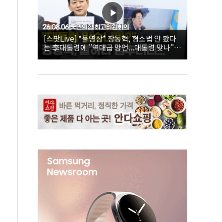
[스팟Live] *풀영상* 장동혁, 형소법 안 봤다
는 李대통령에 "역대급 망언...대통령 맞나"｜
26.08.06 국민의힘 최고위원회의