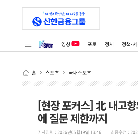
영상
포토
정치
정책·서
홈
스포츠
국내스포츠
[현장 포커스] 北 내고향
에 질문 제한까지
기사입력 :
2026년05월19일 13:46
최종수정 :
20