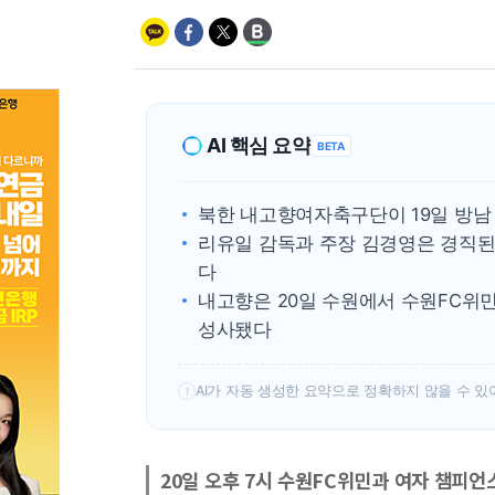
AI 핵심 요약
BETA
북한 내고향여자축구단이 19일 방남
리유일 감독과 주장 김경영은 경직된
다
내고향은 20일 수원에서 수원FC위
성사됐다
AI가 자동 생성한 요약으로 정확하지 않을 수 있
!
20일 오후 7시 수원FC위민과 여자 챔피언