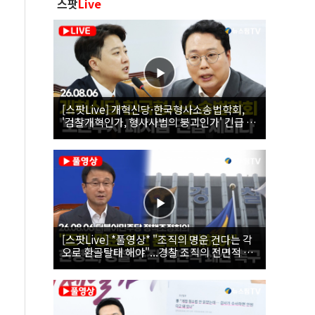
스팟
Live
[스팟Live] 개혁신당·한국형사소송법학회,
'검찰개혁인가, 형사사법의 붕괴인가' 긴급 세
미나｜26.08.06
[스팟Live] *풀영상* "조직의 명운 건다는 각
오로 환골탈태 해야"...경찰 조직의 전면적 쇄
신 촉구한 한병도 | 26.08.06 더불어민주당 정
책조정회의