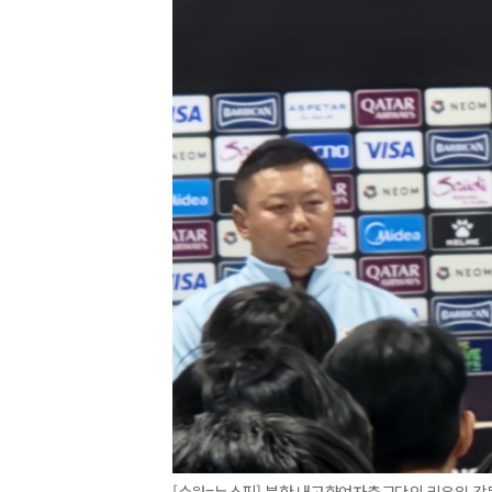
[수원=뉴스핌] 북한 내고향여자축구단의 리유일 감독