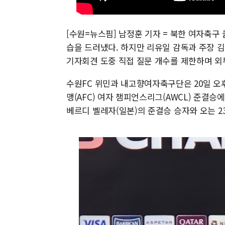
[수원=뉴스핌] 남정훈 기자 = 북한 여자축
습을 드러냈다. 하지만 리유일 감독과 주장 
기자회견 도중 직접 질문 개수를 제한하며 외
수원FC 위민과 내고향여자축구단은 20일 오후
맹(AFC) 여자 챔피언스리그(AWCL) 준결승
베르디 벨레자(일본)의 준결승 승자와 오는 2