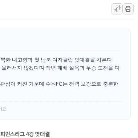
가
하나금융이 쏘아 올린 CIFO, 
가
종합특검, '尹 관저 이전 감사 무마
코스피·코스닥 오전 동반 하락…내
'입추'인데 연일 찜통더위…김성환
"최대 2시간 앞서 침수 예측"…건
유니슨 "국내생산세액공제·인증제
에서 북한 내고향과 첫 남북 여자클럽 맞대결을 치른다
 물러서지 않겠다며 작년 패배 설욕과 우승 도전을 다
관심이 커진 가운데 수원FC는 전력 보강으로 충분한
어요.
챔피언스리그 4강 맞대결