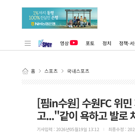
영상
포토
정치
정책·서
홈
스포츠
국내스포츠
[핌in수원] 수원FC 위
고..."같이 욕하고 발로
기사입력 :
2026년05월19일 13:12
최종수정 :
20