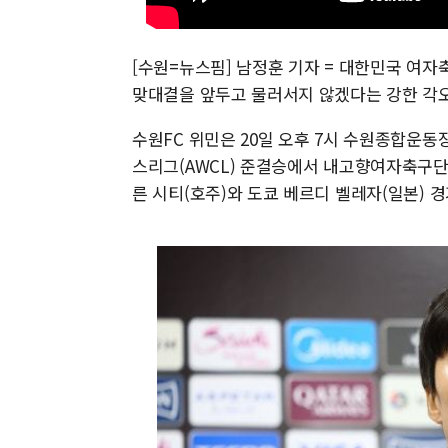
[수원=뉴스핌] 남정훈 기자 = 대한민국 여
맞대결을 앞두고 물러서지 않겠다는 강한 각
수원FC 위민은 20일 오후 7시 수원종합운동장
스리그(AWCL) 준결승에서 내고향여자축구단과
른 시티(호주)와 도쿄 베르디 벨레자(일본) 