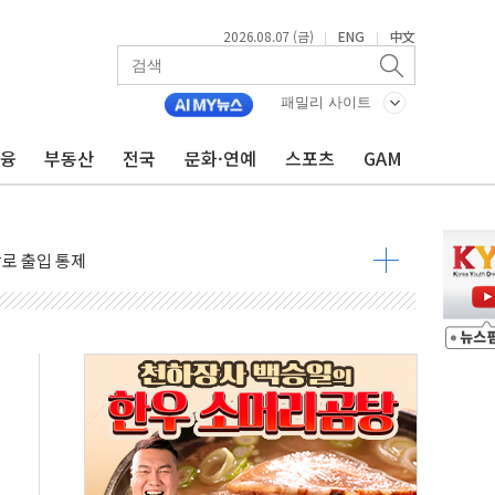
2026.08.07 (금)
ENG
中文
|
|
 창작자 지원 규모 2배 확대
...휴대폰 결제 최대 6000원 할인
패밀리 사이트
고 제휴 전자책 요금제 출시
금융
부동산
전국
문화·연예
스포츠
GAM
 호출 서비스
..지역축제 '불금전파, 송정'과 상생
비 본격화…'AI 데이터 기반 메디테크 혁신허브' 구상
로 출입 통제
추돌…1명 심정지·5명 부상
..진화헬기 3대 투입
 항소심도 징역 3년
000억원 돌파
 금융 지원
적금 완판
개...장바구니에 홈플러스 담아달라" 호소