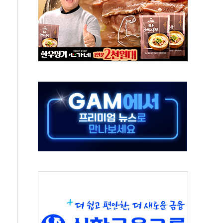
금융지주 포용금융 조직개편 신호탄
' 유병호 구속 기소
린 종목이 두 배 넘어
 기후부 장관 "예측범위 벗어나도 즉시대응"
설연, AI 위험기상 기술 개발
도 개선 수혜 기대"