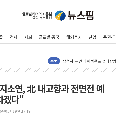
네이버, AI 브리핑 도입 후 블로그
SKT, '8월 월간 럭키 페스타' 실시
LG헬로비전 '헬로모바일', 교보문
울
경제
사회
글로벌·중국
해외투자
산업
증권·
KTis, 02-114로 카카오 T 택시
해군1함대 '창설 80주년' 기념식.
원주시, 첨단의료복합단지 지정 준
삼척시, 무건리 이끼폭포 생태탐방
속보
전남광주 화정역 인근 도로 4중 
청도 문수리 야산서 산불 진화 중.
'해병 순직 책임' 임성근 전 사단장
민 지소연, 北 내고향과 전면전 예
헥토이노베이션, 상반기 매출 첫 2
 차겠다"
우리은행, 고창해상풍력에 4000억
NH농협은행, 모두투어 제휴 여행
26년05월19일 17:19
민병덕 "오늘 67개 점포 영업 재