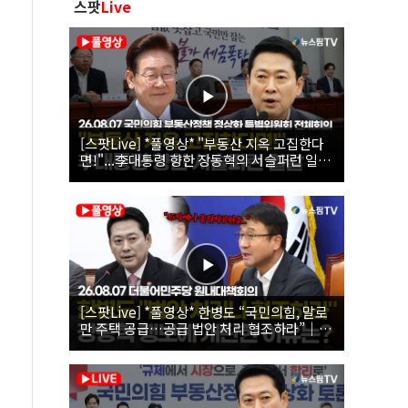
스팟
Live
[스팟Live] *풀영상* "부동산 지옥 고집한다
면!"...李대통령 향한 장동혁의 서슬퍼런 일갈
| 26.08.07 국민의힘 부동산정책 정상화 특별
위원회 전체회의
[스팟Live] *풀영상* 한병도 “국민의힘, 말로
만 주택 공급…공급 법안 처리 협조하라”｜
26.08.07 더불어민주당 원내대책회의