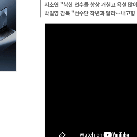
지소연 "북한 선수들 항상 거칠고 욕설 많이
박길영 감독 "선수단 작년과 달라···내고향