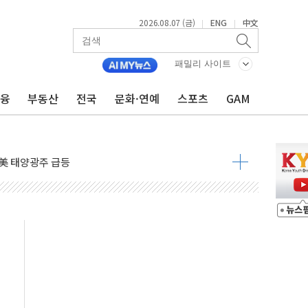
2026.08.07 (금)
ENG
中文
|
|
자 7359명 끝까지 찾겠다"
패밀리 사이트
 톤 낮춰
금융
부동산
전국
문화·연예
스포츠
GAM
항시 '시끌'
름…수도권 집중 완화 전환점"
주재… "전폭적 공급 확대·속도전 총력"
…美 태양광주 급등
도 놀랍지 않아"
태양광 착공…여의도 1.6배 규모
...금융주 낙폭 커
정책 아냐" 해명
~9일 최대 100mm 호우
결… 수니파 국가들의 새 안보 협력 구도