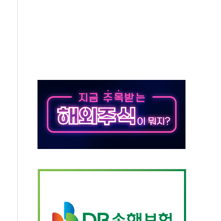
비온 59㎡ 18억원대
-서울시 '정책 엇박자'
생애최초만 경쟁 치열
래·ETF 매수에도 고유가·금리·입법 지연 '삼중 부담'
...석유·가스주 올랐지만 빈그룹이 상쇄
총수요 104.3GW 기록
 위기 고조되는 또 다른 중동 화약고