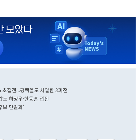
5% 초접전...평택을도 치열한 3파전
북갑도 하정우·한동훈 접전
'후보 단일화'