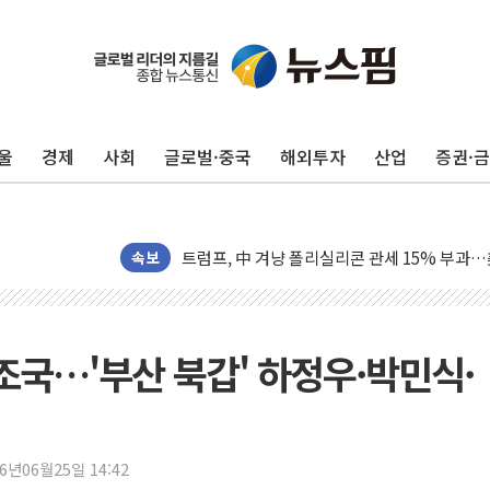
보훈부, 미 DPAA와 MOU… "6·25 미군 실종
트럼프 "금리 내려야"…파월 때와 달리 워시엔
울
경제
사회
글로벌·중국
해외투자
산업
증권·
특정 정치인 측근 포항시 정책특보 내정설...포
李 "해남 태양광, 대한민국 다음 100년 밑거
李 대통령, '6시간 마라톤 부동산 2차 회의' 
트럼프, 中 겨냥 폴리실리콘 관세 15% 부과
속보
[사진] 빈살만과 에르도안의 만남
이란와이어 "이란 최고지도자 위독…곧 사망해
남동발전, 해남군에 국내 최대 규모 400MW 
조국…'부산 북갑' 하정우·박민식·
[인도증시] 중동 불안 속 유가 상승에 소폭 하락
황희 '폐버스 청년주택' SNS 글 역풍에 "정부
폭염 누그러지고 가뭄 숙지나...경북동해안권 8
26년06월25일 14:42
사우디·튀르키예·파키스탄, '공동방위협정' 체