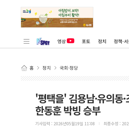
영상
포토
정치
정책·서
홈
정치
국회·정당
'평택을' 김용남·유의동·
한동훈 박빙 승부
기사입력 :
2026년05월19일 11:08
최종수정 :
20