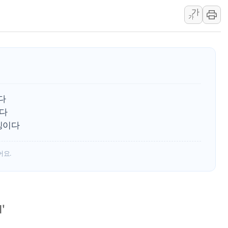
가
신길동 신축도 3.3㎡당 7250만원…써밋 클라
가
용산공원·그린벨트로 또 충돌…반복되는 국토부
[AI 부동산 투데이] 특공 전략도 '극과 극'…
[코인시황] 비트코인 6만4000달러대 횡보…고
[베트남 증시] 유동성 부진 지속, 강보합 마감
'찜통더위'에 전력수요 역대 최고치 경신…한낮 
다
후티 반군, 예멘 정부군과 사우디 동시 공격…
이다
박빙이다
어요.
'