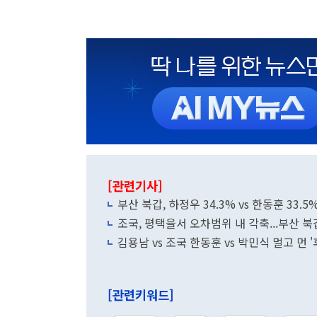
[관련기사]
부산 북갑, 하정우 34.3% vs 한동훈 33.
조국, 평택을서 오차범위 내 각축...부산 
김용남 vs 조국 한동훈 vs 박민식 멀고 먼 
[관련키워드]