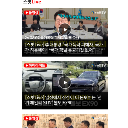
스팟
Live
[스팟Live] 李대통령 "국가폭력 피해자, 국가
가 치유해야…국가 책임 유효기간 없어"｜
26.08.07 국가폭력 피해자 위로 오찬
[스팟Live] 일상에서 장점이 더 돋보이는 '전
기 패밀리 SUV' 볼보 EX90