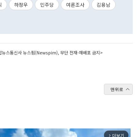
식
하정우
민주당
여론조사
김용남
뉴스통신사 뉴스핌(Newspim), 무단 전재-재배포 금지>
맨위로
더보기
arrow_forward_ios