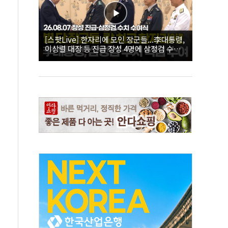
[스팟Live] 한자리에 모인 장군들...李대통령,
이상렬 대장 등 진급 장성 4명에 삼정검 수치
직접 수여｜26.08.07 장성 진급·삼정검 수치
수여식