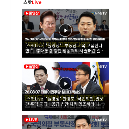
스팟
Live
[스팟Live] *풀영상* "부동산 지옥 고집한다
면!"...李대통령 향한 장동혁의 서슬퍼런 일갈
| 26.08.07 국민의힘 부동산정책 정상화 특별
위원회 전체회의
[스팟Live] *풀영상* 한병도 “국민의힘, 말로
만 주택 공급…공급 법안 처리 협조하라”｜
26.08.07 더불어민주당 원내대책회의