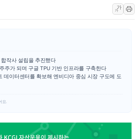
가
장동혁 "규제와 대출 풀
가
[속보] 종합특검, '尹 관
AI에 승부 건 네이버…내
日, 4~6월 105조원 환시 
오렌지플래닛 창업재단, 
경찰, '300억대 사기 혐
드 합작사 설립을 추진했다
주주가 되며 구글 TPU 기반 인프라를 구축한다
와트 데이터센터를 확보해 엔비디아 중심 시장 구도에 도
어요.