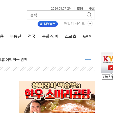
2026.08.07 (금)
ENG
中文
|
|
 4중 추돌…1명 심정지·5명 부상
진화 중...진화헬기 3대 투입
패밀리 사이트
전 사단장 항소심도 징역 3년
금융
부동산
전국
문화·연예
스포츠
GAM
출 첫 2000억원 돌파
4000억 금융 지원
제휴 여행적금 완판
 영업 재개...장바구니에 홈플러스 담아달라" 호소
FO, 금융지주 포용금융 조직개편 신호탄
감사 무마' 유병호 구속 기소
 하락…내린 종목이 두 배 넘어
위…김성환 기후부 장관 "예측범위 벗어나도 즉시대응"
예측"…건설연, AI 위험기상 기술 개발
·인증제도 개선 수혜 기대"
져…대전서 50대 일용직 추락 사망