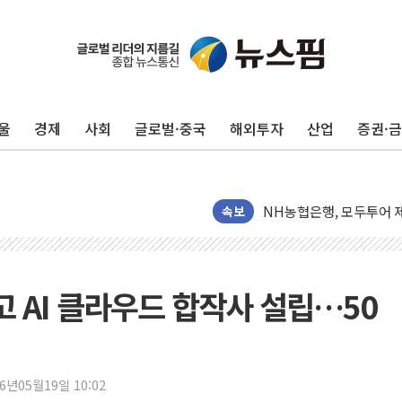
전남광주 화정역 인근 도로
청도 문수리 야산서 산불 
'해병 순직 책임' 임성근 
울
경제
사회
글로벌·중국
해외투자
산업
증권·
헥토이노베이션, 상반기 매
우리은행, 고창해상풍력에 
NH농협은행, 모두투어 
민병덕 "오늘 67개 점포
속보
하나금융이 쏘아 올린 CI
종합특검, '尹 관저 이전 
코스피·코스닥 오전 동반
고 AI 클라우드 합작사 설립…50
'입추'인데 연일 찜통더
"최대 2시간 앞서 침수 
유니슨 "국내생산세액공제
26년05월19일 10:02
창호 교체하다 난간 무너