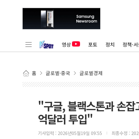
영상
포토
정치
정책·서
홈
글로벌·중국
글로벌경제
"구글, 블랙스톤과 손잡
억달러 투입"
기사입력 :
2026년05월19일 09:55
최종수정 :
20