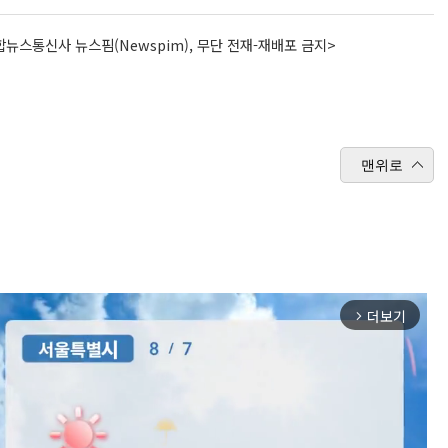
뉴스통신사 뉴스핌(Newspim), 무단 전재-재배포 금지>
맨위로
더보기
arrow_forward_ios