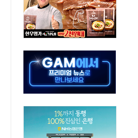
고 재개발·재건축 촉진하는 것이 부동산 정상화"
저 이전 감사 무마' 유병호 감사위원 구속 기소
년 AI 팩토리 매출 본격화
개입...4월 말 '56조원' 사상 최대
스타트업 지원 프로그램 성료
의' 차가원 대표 구속 송치