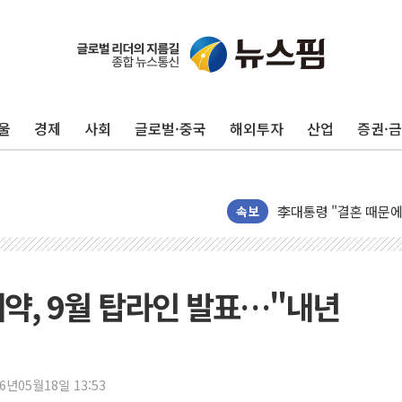
이번주 국내 주요 금융일정
美, 이란전 출구전략 
강릉·동해·삼척 시간당
울
경제
사회
글로벌·중국
해외투자
산업
증권·
폐기물 수거하다 참변
서울 중랑구 주택가서 
李대통령 "결혼 때문에 
여수 오동도 인근 해상
속보
추미애, '위안부' 피해
인천 선재도 갯벌서 해루
인천서 말다툼 중 어머니
매약, 9월 탑라인 발표…"내년
'화합' 꺼낸 김민석에
李대통령, ISA 개편 
동해중부 전 해상 풍랑
26년05월18일 13:53
연일 폭염에 온열질환 