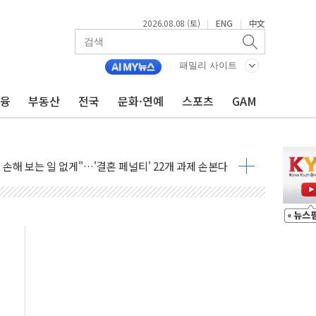
2026.08.08 (토)
ENG
中文
|
|
(8.10~8.14)
만지작…공습 한계·탄약 부족 현실화
패밀리 사이트
 최대 50㎜ 폭우…강원 동해안 강한 비 어어져
금융
부동산
전국
문화·연예
스포츠
GAM
…60대 환경미화원 수거차에 치여 사망
흉기 난동…60대 남성 2명 숨져
손해 보는 일 없게"…'결혼 페널티' 22개 과제 손본다
서 모터보트 전복…1명 사망·1명 실종
자 기림의 날 참석..."국제적 시민 연대로 목소리 내야"
질 중 실종 60대 나흘만에 숨진 채 발견
 흉기 살해 10대 아들 체포
 '뻔뻔' 받아친 정청래…제주 연설서 신경전 고조
재검토 지시…與 "적극 환영"·野 "졸속 국정"
주의보…10일까지 최대 3.5m 높은 물결
사망 23명…정부, 비상대응기구 가동