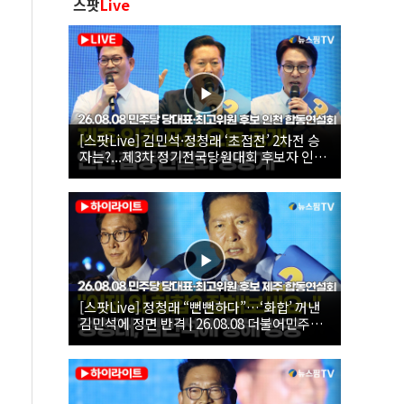
스팟
Live
[스팟Live] 김민석·정청래 ‘초접전’ 2차전 승
자는?...제3차 정기전국당원대회 후보자 인천
합동연설회 생중계 | 26.08.08
[스팟Live] 정청래 “뻔뻔하다”…‘화합’ 꺼낸
김민석에 정면 반격 | 26.08.08 더불어민주당
당대표·최고위원 후보 제주 합동연설회