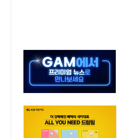
, 수도 베이징도 부동산 규제 철폐
위 상승으로 피서객 7명 고립…전원 구조
별똥별 멍' 운영…페르세우스 유성우 관측
시간당 50mm 이상 폭우…호우경보 발효
0대 숨져…온열질환 여부 조사
능시험 오전 집중 편성…체감온도 38도 넘으면 중단