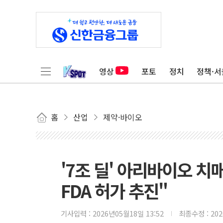
영상
포토
정치
정책·서
홈
산업
제약·바이오
'7조 딜' 아리바이오 치
FDA 허가 추진"
기사입력 :
2026년05월18일 13:52
최종수정 :
20