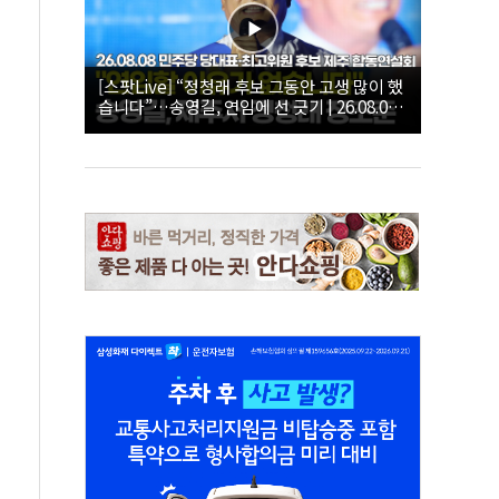
[스팟Live] “정청래 후보 그동안 고생 많이 했
습니다”…송영길, 연임에 선 긋기 | 26.08.08
더불어민주당 당대표·최고위원 후보 제주 합
동연설회