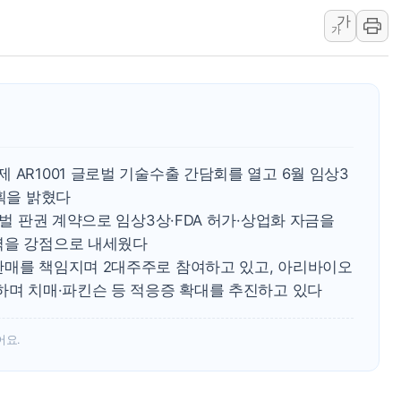
가
中 전방위 아파트 부양
가
인제 용대리 계곡서 수
동해시, 11~14일 '
강원 중·남부 동해안 
청양 밭에서 일하던 9
폭염에 車 운전면허 기
 AR1001 글로벌 기술수출 간담회를 열고 6월 임상3
계획을 밝혔다
로벌 판권 계약으로 임상3상·FDA 허가·상업화 자금을
력을 강점으로 내세웠다
판매를 책임지며 2대주주로 참여하고 있고, 아리바이오
하며 치매·파킨슨 등 적응증 확대를 추진하고 있다
어요.