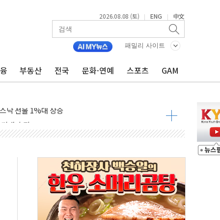
엘·이란 위협에 맞설 자체 억지력 강화
2026.08.08 (토)
ENG
中文
|
|
동
패밀리 사이트
톱'… 美 해상봉쇄 영향
금융
부동산
전국
문화·연예
스포츠
GAM
각
체주 '활짝'
스닥 선물 1%대 상승
상 기대 후퇴
·태양광주↑ VS 트레이드데스크·웬디스↓
 끝까지 찾겠다"
중 완화 전환점"
적 공급 확대·속도전 총력"