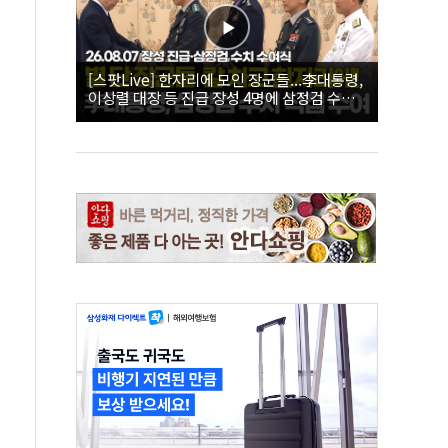
[스팟Live] 한자리에 모인 장군들...李대통령,
이상렬 대장 등 진급 장성 4명에 삼정검 수치
직접 수여｜26.08.07 장성 진급·삼정검 수치
수여식