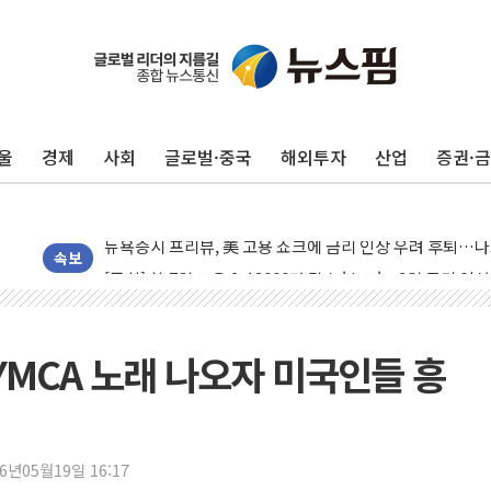
[종합] 이슬람 수니파 3국, '공동방위협정' 체결… 이스라
트럼프, 백신·자폐증 행정명령 검토…"이르면 다음 주"
美 항소법원, 백악관 무도회장 공사 중단 명령…트럼프 제
이란 핵심 원유 수출항 '하르그섬', 최근 1주일 이상 '올스
울
경제
사회
글로벌·중국
해외투자
산업
증권·
美 고용 쇼크에 엔화 장중 급등…시장은 "또 개입했나" 촉
[AI MY 뉴스] 뉴욕 반도체주 프리뷰...美 고용 쇼크에 반도
뉴욕증시 프리뷰, 美 고용 쇼크에 금리 인상 우려 후퇴…나
[종합] 美 7월 고용 2만3000명 감소 '쇼크'…9월 금리 인
속보
[사진] 이슬람 수니파 3개국, 공동방위협정 체결
뉴욕증시 개장 전 특징주...아틀라시안·클라우드플레어
보훈부, 미 DPAA와 MOU… "6·25 미군 실종자 7359명
YMCA 노래 나오자 미국인들 흥
트럼프 "금리 내려야"…파월 때와 달리 워시엔 톤 낮춰
특정 정치인 측근 포항시 정책특보 내정설...포항시 '시끌'
李 "해남 태양광, 대한민국 다음 100년 밑거름…수도권 집
26년05월19일 16:17
李 대통령, '6시간 마라톤 부동산 2차 회의' 주재… "전폭