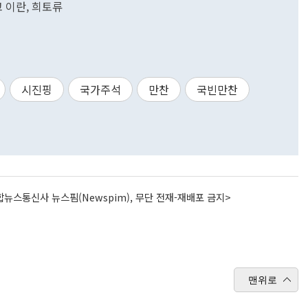
고 이란, 희토류
시진핑
국가주석
만찬
국빈만찬
뉴스통신사 뉴스핌(Newspim), 무단 전재-재배포 금지>
맨위로