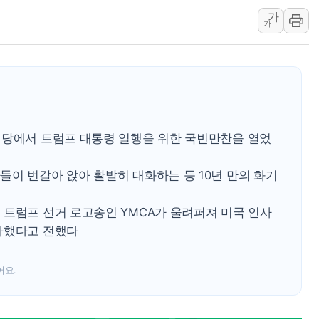
가
트럼프, 中 겨냥 폴리실리콘 관세 15% 부과…美 태양광주
가
[사진] 빈살만과 에르도안의 만남
이란와이어 "이란 최고지도자 위독…곧 사망해도 놀랍지 
회당에서 트럼프 대통령 일행을 위한 국빈만찬을 열었
이 번갈아 앉아 활발히 대화하는 등 10년 만의 화기
 트럼프 선거 로고송인 YMCA가 울려퍼져 미국 인사
라했다고 전했다
어요.