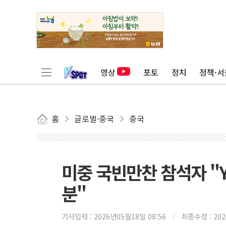
영상
포토
정치
정책·서
홈
글로벌·중국
중국
미중 국빈만찬 참석자 "
분"
기사입력 :
2026년05월18일 08:56
최종수정 :
20