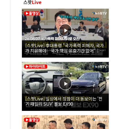
스팟
Live
[스팟Live] 李대통령 "국가폭력 피해자, 국가
가 치유해야…국가 책임 유효기간 없어"｜
26.08.07 국가폭력 피해자 위로 오찬
[스팟Live] 일상에서 장점이 더 돋보이는 '전
기 패밀리 SUV' 볼보 EX90