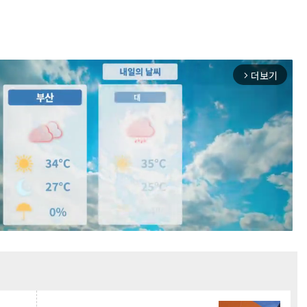
더보기
arrow_forward_ios
Mute