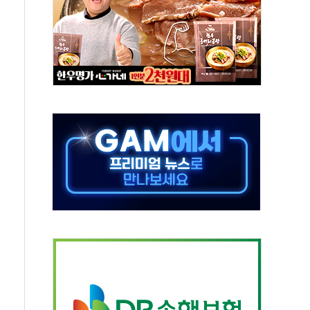
 급등
않아"