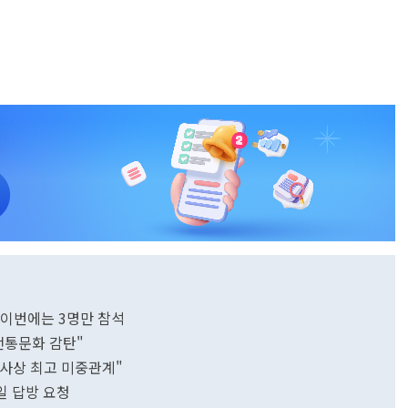
 이번에는 3명만 참석
전통문화 감탄"
역사상 최고 미중관계"
일 답방 요청