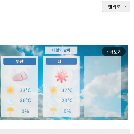
맨위로
더보기
arrow_forward_ios