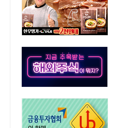
 하락…내린 종목이 두 배 넘어
위…김성환 기후부 장관 "예측범위 벗어나도 즉시대응"
예측"…건설연, AI 위험기상 기술 개발
·인증제도 개선 수혜 기대"
져…대전서 50대 일용직 추락 사망
고 재개발·재건축 촉진하는 것이 부동산 정상화"
저 이전 감사 무마' 유병호 감사위원 구속 기소
년 AI 팩토리 매출 본격화
개입...4월 말 '56조원' 사상 최대
스타트업 지원 프로그램 성료
의' 차가원 대표 구속 송치