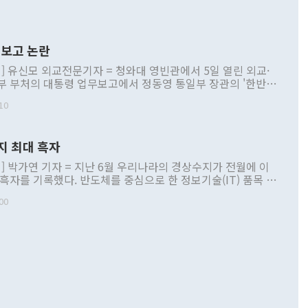
보고 논란
] 유신모 외교전문기자 = 청와대 영빈관에서 5일 열린 외교·
부 부처의 대통령 업무보고에서 정동영 통일부 장관의 '한반도
 구상'과 업무보고 발언이 논란을 빚고 있다. 이날 정 장관의
10
정부 내 조율을 거치지 않은 사안을 정책으로 추진하겠다고 공
는가 하면 사실 관계에 맞지 않은 설명도 있었다. 이재명 대통
로 신중을 기해 달라고 경고했고, 조현 외교부 장관은 '이상
지 최대 흑자
 근거한 비현실적 구상'이라는 비판을 내놨다. 그동안 정 장
책 관련 발언이 물의를 빚은 적은 여러 번 있지만 대통령과 유
] 박가연 기자 = 지난 6월 우리나라의 경상수지가 전월에 이
이 공개적으로 부정적 입장을 표명한 것은 이례적이다. 정 장
 흑자를 기록했다. 반도체를 중심으로 한 정보기술(IT) 품목 수
대북 접근법과 월권을 제어해야 한다는 목소리도 높아지고 있
간 상품수출이 처음으로 1000억달러를 넘어선 영향이다. [자
00
 따르
기자간담회를 하고 있다. [사진=통일부] 2026.07.23 ◆통일
 경상수지는 497억3000만달러 흑자로 집계됐다. 전월(386억
 넘어선 주장 정 장관은 이날 업무보고에서 '한반도 평화공존
)에 이어 두 달 연속 월간 기준 역대 최대 기록을 갈아치웠다.
 설명하면서 이재명 정부 2년차 핵심 과제로 상호 존중·평화
해 상반기 누적 경상수지 흑자는 1910억1000만달러를 기록
·핵 없는 한반도 등 3대 기본 방향을 제시했다. 정 장관은 "대
지 흑자를 견인한 것은 상품수지다. 6월 상품수지는 478억
언어는 멈춰야 한다"면서 주적 용어 대체를 주장했다. 지난 25
 흑자를 기록하며 전월에 이어 역대 최대를 다시 썼다. 국제수
D(완전하고 검증가능하며 되돌릴 수 없는 비핵화) 구도는 이미
수출은 1123억7000만달러로 전년 동월 대비 84.5% 증가하
했다. 또 "현 시점에서 흘러간 선(先)비핵화만 되뇌는 것은
 처음으로 1000억달러를 넘어섰다. 상품수입은 644억8000만
 데 힘이 되지 않는다"고 주장했다. 정 장관은 또 "정전 체제