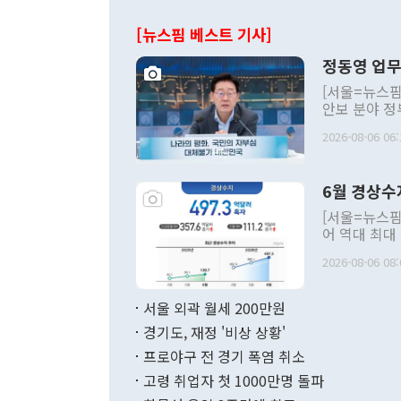
[뉴스핌 베스트 기사]
정동영 업무
[서울=뉴스핌
안보 분야 정
평화공존 발전
2026-08-06 06:
발언 중에는 
언한 것이 있
령은 공개적으
6월 경상수
주의적 희망에
관의 대북 정
[서울=뉴스핌
관 부처 장관
어 역대 최대
관의 무리한 
출 호조로 월
다. [정동영 통일부 장관이 지난달 23일 오후 서울 종로구 정부서울청사에
2026-08-06 08:
료=한국은행] 한국은행이 6일 발표한 '2026년 6월 국제수지(잠정)'에
서 취임 1주년 
면 지난 6월
부 장관 권한
1000만달러
서울 외곽 월세 200만원
발전 구상'을
이에 따라 올
적 갈등 해결
경기도, 재정 '비상 상황'
했다. 경상수
결과 혐오의 
9000만달러
프로야구 전 경기 폭염 취소
년간의 CVI
지 기준 상품
고령 취업자 첫 1000만명 돌파
무너졌다고도 
며 월간 기준
현실을 바꾸는