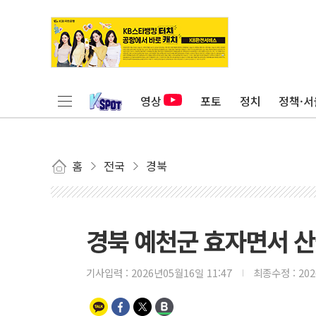
영상
포토
정치
정책·서
홈
전국
경북
경북 예천군 효자면서 산
기사입력 :
2026년05월16일 11:47
최종수정 :
20