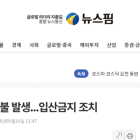
울
경제
사회
글로벌·중국
해외투자
산업
증권·
전남광주 화정역 인근 도로
청도 문수리 야산서 산불 
속보
'해병 순직 책임' 임성근 
헥토이노베이션, 상반기 매
우리은행, 고창해상풍력에 
불 발생...입산금지 조치
NH농협은행, 모두투어 
민병덕 "오늘 67개 점포
26년05월16일 11:47
하나금융이 쏘아 올린 CI
종합특검, '尹 관저 이전 
가
가