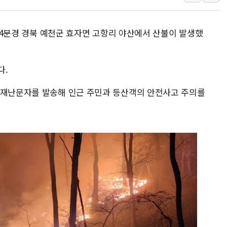
코스피·코스닥 오전 동반
'입추'인데 연일 찜통더
시 4분경 경북 예천군 효자면 고항리 야산에서 산불이 발생했
"최대 2시간 앞서 침수 
유니슨 "국내생산세액공제
창호 교체하다 난간 무너
다.
장동혁 "규제와 대출 풀
 재난문자를 발송해 인근 주민과 등산객의 안전사고 주의를
[속보] 종합특검, '尹 관
AI에 승부 건 네이버…내
日, 4~6월 105조원 환시 
오렌지플래닛 창업재단, 
경찰, '300억대 사기 혐