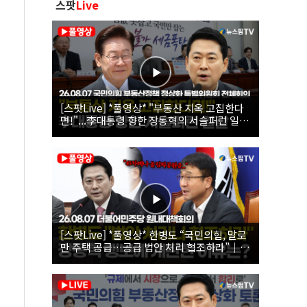
스팟
Live
[스팟Live] *풀영상* "부동산 지옥 고집한다
면!"...李대통령 향한 장동혁의 서슬퍼런 일갈
| 26.08.07 국민의힘 부동산정책 정상화 특별
위원회 전체회의
[스팟Live] *풀영상* 한병도 “국민의힘, 말로
만 주택 공급…공급 법안 처리 협조하라”｜
26.08.07 더불어민주당 원내대책회의