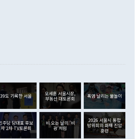
6% 늘었다. 통관 기준으로는 반도체 수출이 전년 동월 대비
로 바꾸는 논의에 착수하겠다"면서 "북·미 정상회담 견인과
증했고 컴퓨터·주변기기(SSD)는 282.7% 증가했다. IT 품목
화의 동력을 확보하기 위해 최선을 다할 것"이라고 말했다. 하
.4% 늘었으며 비IT 품목도 ▲석유제품(47.5%) ▲화공품
령은 정 장관의 구상에 대부분 제동을 걸었다. 이 대통령은 "평
▲철강제품(17.9%) ▲승용차(6.1%) 등을 중심으로 18.6% 증가
 정치적으로 악용되는 측면이 있다"며 "많이 조심하셔야 한
준 수입은 ▲원자재(30.5%) ▲자본재(35.3%) ▲소비재
다. 북한을 다른 이름으로 불러야 한다는 주장에는 "표현에 꼬
가 모두 늘었다. 서비스수지는 12억9000만달러 적자를 기록해 전
정쟁으로 휘몰아 들어가면 원래 하고자 했던 데에서 오히려 나
000만달러)보다 적자 폭이 확대됐다. 여행수지는 외국인 입국자
래될 수 있다"고 경고했다. 이 대통령은 남북 신뢰 구축을 위해
증료 인상 등에 따른 출국자 감소로 4억4000만달러 흑자를
합의를 선제적으로 복원해야 한다는 정 장관의 주장에 대해서도
지식재산권사용료수지는 전월 흑자에서 4억4000만달러 적자
대로 하는 게 과연 한반도의 평화와 안정에 플러스냐, 결론적
 본원소득수지는 배당소득을 중심으로 32억7000만달러 흑자
이 들 때도 있다"며 부정적으로 반응했다. 조현 외교부 장
월(21억7000만달러)보다 흑자 폭이 확대됐다. 배당소득수지
 사후 브리핑에서 정 장관이 언급한 '4자 회담'에 대해 "이상
이 늘어난 데다 전월 분기배당에 따른 기저효과로 배당지급이
 어떤 희망이라 하더라도 그건 아직 조율되지 않은 방법"이
6000만달러 흑자를 나타냈다. 금융계정 순자산은 6월 중 467
들께서 디스카운트해 주시면 좋겠다"고 선을 그었다. 정 장관
러 증가해 월간 기준 역대 최대 증가 폭을 기록했다. 종전 최대
아 블라디보스토크에서 열리는 '동방경제포럼(EEF)'을 언급하
월(369억9000만달러)을 넘어선 것이다. 직접투자에서는 내국
원에서 (참석을) 검토하고 있다"고 발언한 데 대해서도 조 장관
가 80억1000만달러, 외국인의 국내투자가 46억3000만달러
외교부의 몫"이라며 "아직 거기까지 진도가 나가지 않았다"고
오세훈 서울시장,
. 증권투자에서는 외국인의 국내 주식 매도세가 이어졌다. 외
39도 기록한 서울
폭염 날리는 물놀이
부동산 대토론회
장관이 이날 소개한 대북 구상과 설명은 정부 내 조율을 거치지
주식 투자는 차익실현 매도 등의 영향으로 316억1000만달러
서 문제가 있다. 특히 주적 표현 대체와 국호 사용, 9·19 군
(-310억5000만달러)에 이어 역대 최대 순매도 기록을 다시
 4자회담 추진 등은 통일부 장관이 결정할 사안이 아니어서 월
국인의 국내 채권투자는 세계국채지수(WGBI) 자금 유입에도
이 나오고 있다. 이 대통령은 정 장관의 업무보고를 듣고 난
도래 영향으로 증가 폭이 줄어든 52억9000만달러를 기록했
2026 서울시 통합
무보고에 발표했다고 승인난 건 아니다"라고 재차 확인했다. 정
민주당 당대표 후보
비 오는 날의 '비
 해외 증권투자는 주식을 중심으로 35억6000만달러 증가했
방위회의 화재 진압
자 2차 TV토론회
광'처럼
통은 "정 장관의 발언 내용은 대부분 국가안전보장회의(NSC)
newspim.com
훈련
된 사안이 아닌 정 장관의 개인적 생각에 가깝다"며 "안보 관