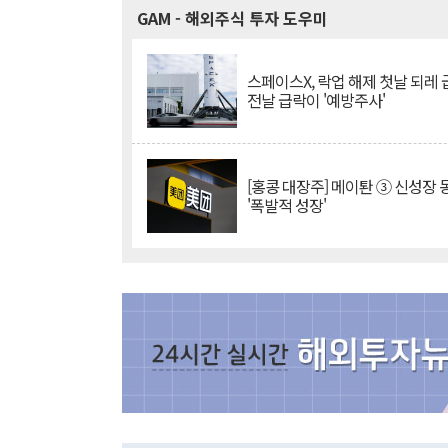
GAM
- 해외주식 투자 도우미
스페이스X, 락업 해제 첫날 되레 급
전날 급락이 '예방주사'
[홍콩 대장주] 메이퇀 ③ 신성장
'폭발적 성장'