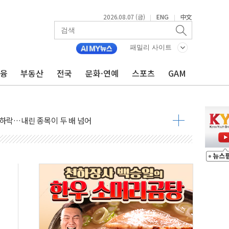
2026.08.07 (금)
ENG
中文
|
|
패밀리 사이트
금융
부동산
전국
문화·연예
스포츠
GAM
 4중 추돌…1명 심정지·5명 부상
진화 중...진화헬기 3대 투입
전 사단장 항소심도 징역 3년
출 첫 2000억원 돌파
4000억 금융 지원
제휴 여행적금 완판
 영업 재개...장바구니에 홈플러스 담아달라" 호소
FO, 금융지주 포용금융 조직개편 신호탄
감사 무마' 유병호 구속 기소