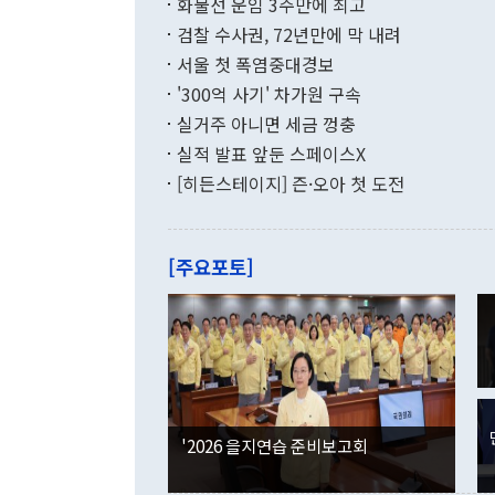
달러로 38.
화물선 운임 3주만에 최고
를 평화 체제
196.9% 급
검찰 수사권, 72년만에 막 내려
함께 4자 대
수출은 160
지만 이 대통
서울 첫 폭염중대경보
(18.6%) 
화공존 정책이
했다. 통관 기
'300억 사기' 차가원 구속
다"고 지적했
(16.4%)
투리가 잡혀 
실거주 아니면 세금 껑충
월(-10억9
쁜 상황이 초
증가와 유류할
실적 발표 앞둔 스페이스X
9·19 군사
기록했지만 
[히든스테이지] 즌·오아 첫 도전
"우리의 선의
로 전환됐다.
으로 약간의 의문
를 기록해 전
관은 업무보고
는 배당수입
주의에 근거한
줄면서 25억
[주요포토]
라며 "여러분
억1000만달
이 9월 러시
였던 올해 3
며 "정부 차
인의 해외투자
은 "그것은 
각각 증가했다
잘랐다. 정 
국인의 국내 
않았다는 점에
감소하며 전월
사합의 복원,
경신했다. 외
권이라는 지적
분기 말 만기
뒤 "여기 업
다. 내국인의
'2026 을지연습 준비보고회
부의 한 소식
다. eoyn2@
를 거쳐 결정