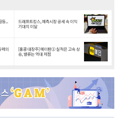
Mute
등...
드래프트킹스, 예측시장 공세 속 이익
기대치 미달
 동력의
[홍콩 대장주] 메이퇀② 실적은 고속 상
승, 밸류는 역대 저점