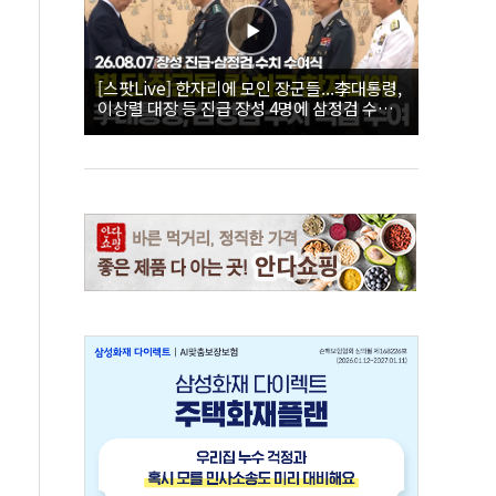
[스팟Live] 한자리에 모인 장군들...李대통령,
이상렬 대장 등 진급 장성 4명에 삼정검 수치
직접 수여｜26.08.07 장성 진급·삼정검 수치
수여식