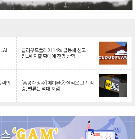
Mute
.AI
클라우드플레어 14% 급등해 신고
점...AI 지출 확대에 전망 상향
 동력의
[홍콩 대장주] 메이퇀② 실적은 고속 상
승, 밸류는 역대 저점