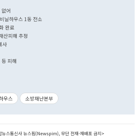
 없어
·비닐하우스 1동 전소
화 완료
 재산피해 추정
폐사
 등 피해
하우스
소방재난본부
뉴스통신사 뉴스핌(Newspim), 무단 전재-재배포 금지>