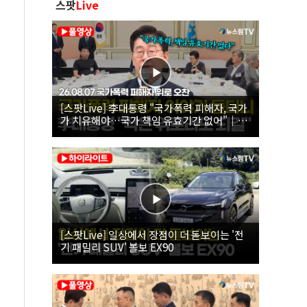
스팟
Live
[스팟Live] 李대통령 "국가폭력 피해자, 국가
가 치유해야…국가 책임 유효기간 없어"｜
26.08.07 국가폭력 피해자 위로 오찬
[스팟Live] 일상에서 장점이 더 돋보이는 '전
기 패밀리 SUV' 볼보 EX90