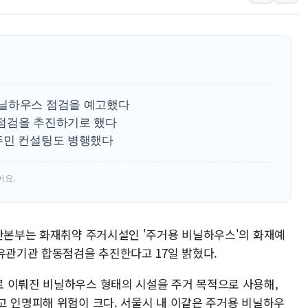
특정 정치인 측근 포항시 정책특보 내정설...포항시 '시끌'
李 "해남 태양광, 대한민국 다음 100년 밑거름…수도권 집
李 대통령, '6시간 마라톤 부동산 2차 회의' 주재… "전폭
트럼프, 中 겨냥 폴리실리콘 관세 15% 부과…美 태양광주
[사진] 빈살만과 에르도안의 만남
비닐하우스 점검을 예고했다
이란와이어 "이란 최고지도자 위독…곧 사망해도 놀랍지 
점검을 추진하기로 했다
주민 컨설팅도 병행했다
어요.
재난본부는 화재취약 주거시설인 '주거용 비닐하우스'의 화재예
 유관기관 합동점검을 추진한다고 17일 밝혔다.
 이뤄진 비닐하우스 형태의 시설을 주거 목적으로 사용해,
고 인명피해 위험이 크다. 서울시 내 이같은 주거용 비닐하우