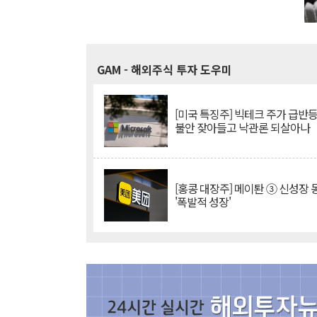
GAM
- 해외주식 투자 도우미
[미국 특징주] 빅테크 주가 급반등..
불안 잦아들고 낙관론 되살아나
[홍콩 대장주] 메이퇀 ③ 신성장
'폭발적 성장'