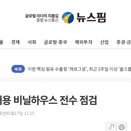
유럽증시, 美 고용 예상 밖 부진에 연준 금리 인상 가능성 
미 연준 매파 기세 꺾이나…고용 감소에 9월 동결 전망 우
[종합] 이슬람 수니파 3국, '공동방위협정' 체결… 이스라
울
경제
사회
글로벌·중국
해외투자
산업
증권·
트럼프, 백신·자폐증 행정명령 검토…"이르면 다음 주"
美 항소법원, 백악관 무도회장 공사 중단 명령…트럼프 제
이란 핵심 원유 수출항 '하르그섬', 최근 1주일 이상 '올스
美 고용 쇼크에 엔화 장중 급등…시장은 "또 개입했나" 촉
속보
[AI MY 뉴스] 뉴욕 반도체주 프리뷰...美 고용 쇼크에 반도
뉴욕증시 프리뷰, 美 고용 쇼크에 금리 인상 우려 후퇴…나
[종합] 美 7월 고용 2만3000명 감소 '쇼크'…9월 금리 인
거용 비닐하우스 전수 점검
[사진] 이슬람 수니파 3개국, 공동방위협정 체결
뉴욕증시 개장 전 특징주...아틀라시안·클라우드플레어
26년05월17일 11:15
보훈부, 미 DPAA와 MOU… "6·25 미군 실종자 7359명
가
가
트럼프 "금리 내려야"…파월 때와 달리 워시엔 톤 낮춰