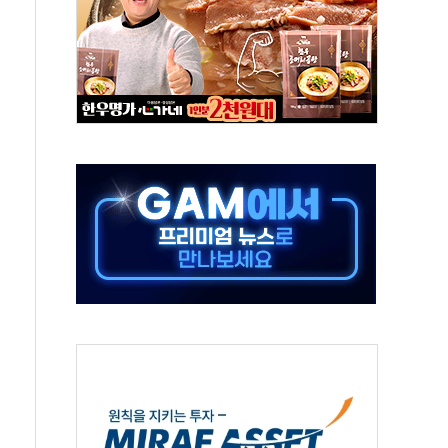
중 완화 전환점"
적 공급 확대·속도전 총력"
 급등
않아"