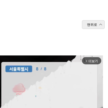
맨위로
더보기
arrow_forward_ios