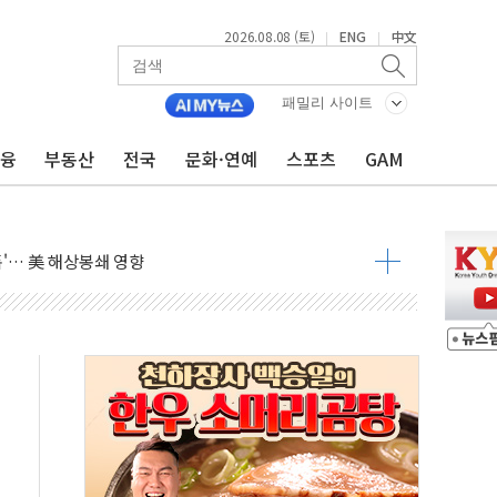
2026.08.08 (토)
ENG
中文
|
|
낮아지며 상승… STOXX 600 지수는 나흘 연속 최고치
세
패밀리 사이트
엘·이란 위협에 맞설 자체 억지력 강화
금융
부동산
전국
문화·연예
스포츠
GAM
동
톱'… 美 해상봉쇄 영향
각
체주 '활짝'
스닥 선물 1%대 상승
상 기대 후퇴
·태양광주↑ VS 트레이드데스크·웬디스↓
 끝까지 찾겠다"