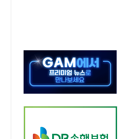
종자 7359명 끝까지 찾겠다"
 톤 낮춰
항시 '시끌'
름…수도권 집중 완화 전환점"
 주재… "전폭적 공급 확대·속도전 총력"
…美 태양광주 급등
해도 놀랍지 않아"
태양광 착공…여의도 1.6배 규모
...금융주 낙폭 커