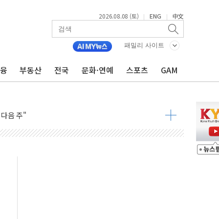
2026.08.08 (토)
ENG
中文
|
|
패밀리 사이트
금융
부동산
전국
문화·연예
스포츠
GAM
체결… 이스라엘·이란 위협에 맞설 자체 억지력 강화
 다음 주"
령…트럼프 제동
 이상 '올스톱'… 美 해상봉쇄 영향
개입했나" 촉각
용 쇼크에 반도체주 '활짝'
우려 후퇴…나스닥 선물 1%대 상승
…9월 금리 인상 기대 후퇴
체결
라우드플레어·태양광주↑ VS 트레이드데스크·웬디스↓