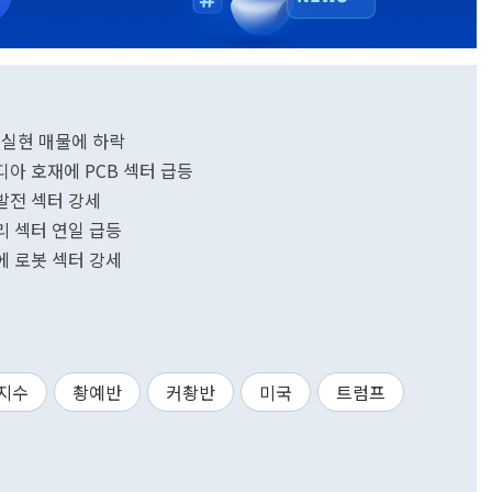
익실현 매물에 하락
비디아 호재에 PCB 섹터 급등
 발전 섹터 강세
모리 섹터 연일 급등
재에 로봇 섹터 강세
지수
촹예반
커촹반
미국
트럼프