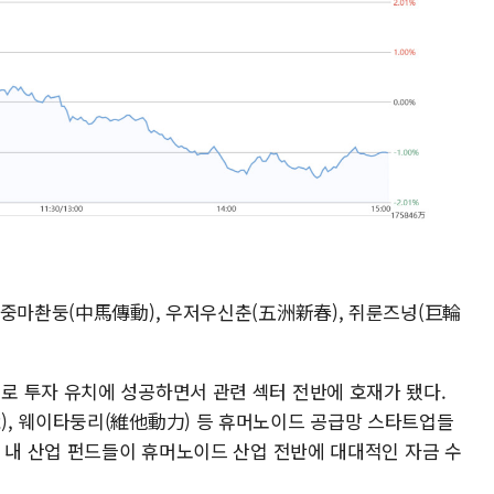
 중마촨둥(中馬傳動), 우저우신춘(五洲新春), 쥐룬즈넝(巨輪
 투자 유치에 성공하면서 관련 섹터 전반에 호재가 됐다.
), 웨이타둥리(維他動力) 등 휴머노이드 공급망 스타트업들
국 내 산업 펀드들이 휴머노이드 산업 전반에 대대적인 자금 수