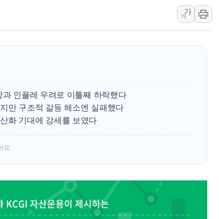
가
보훈부, 미 DPAA와 MOU… "6·25 미군 실
가
트럼프 "금리 내려야"…파월 때와 달리 워시엔
특정 정치인 측근 포항시 정책특보 내정설...포
李 "해남 태양광, 대한민국 다음 100년 밑거
李 대통령, '6시간 마라톤 부동산 2차 회의'
트럼프, 中 겨냥 폴리실리콘 관세 15% 부과
실망과 인플레 우려로 이틀째 하락했다
[사진] 빈살만과 에르도안의 만남
지만 구조적 갈등 해소엔 실패했다
이란와이어 "이란 최고지도자 위독…곧 사망
산화 기대에 강세를 보였다
남동발전, 해남군에 국내 최대 규모 400MW 
[인도증시] 중동 불안 속 유가 상승에 소폭 하락
어요.