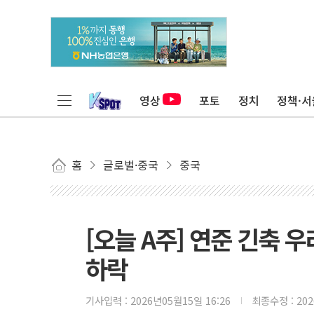
영상
포토
정치
정책·서
홈
글로벌·중국
중국
[오늘 A주] 연준 긴축
하락
기사입력 :
2026년05월15일 16:26
최종수정 :
20