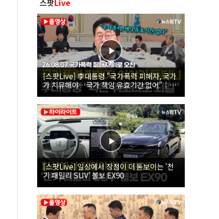
스팟
Live
[스팟Live] 李대통령 "국가폭력 피해자, 국가
가 치유해야…국가 책임 유효기간 없어"｜
26.08.07 국가폭력 피해자 위로 오찬
[스팟Live] 일상에서 장점이 더 돋보이는 '전
기 패밀리 SUV' 볼보 EX90