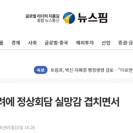
울
경제
사회
글로벌·중국
해외투자
산업
증권·
[종합] 이슬람 수니파 3국, '공동방위협정' 
트럼프, 백신·자폐증 행정명령 검토…"이르면
美 항소법원, 백악관 무도회장 공사 중단 명
속보
이란 핵심 원유 수출항 '하르그섬', 최근 1주일
美 고용 쇼크에 엔화 장중 급등…시장은 "또 
[AI MY 뉴스] 뉴욕 반도체주 프리뷰...美 고
 우려에 정상회담 실망감 겹치면서
뉴욕증시 프리뷰, 美 고용 쇼크에 금리 인상 
[종합] 美 7월 고용 2만3000명 감소 '쇼크'
[사진] 이슬람 수니파 3개국, 공동방위협정 
26년05월15일 16:26
뉴욕증시 개장 전 특징주...아틀라시안·클