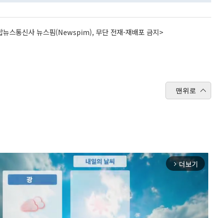
뉴스통신사 뉴스핌(Newspim), 무단 전재-재배포 금지>
맨위로
더보기
arrow_forward_ios