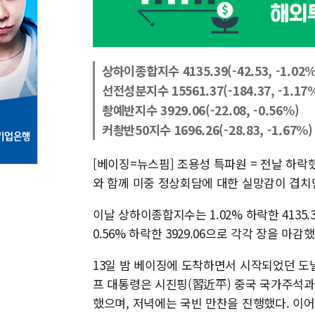
상하이종합지수 4135.39(-42.53, -1.02%
선전성분지수 15561.37(-184.37, -1.17
촹예반지수 3929.06(-22.08, -0.56%)
커촹반50지수 1696.26(-28.83, -1.67%)
[베이징=뉴스핌] 조용성 특파원 = 전날 하락
와 함께 미중 정상회담에 대한 실망감이 겹치
이날 상하이종합지수는 1.02% 하락한 4135.3
0.56% 하락한 3929.06으로 각각 장을 마감했
13일 밤 베이징에 도착하면서 시작되었던 도널
프 대통령은 시진핑(習近平) 중국 국가주석과
했으며, 저녁에는 국빈 만찬을 진행했다. 이