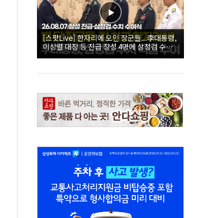
[스팟Live] 한자리에 모인 장군들...李대통령,
이상렬 대장 등 진급 장성 4명에 삼정검 수치
직접 수여｜26.08.07 장성 진급·삼정검 수치
수여식