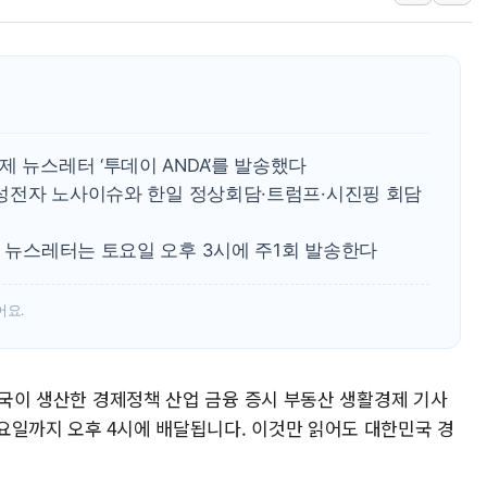
코웨이, 2분기 영업익 2
[마감시황] 코스피, 7주 연
중수청 임용설명회에 검사 1
[컨콜] 롯데케미칼, "하반
안동 송천동 양봉장 화재 야
제 뉴스레터 ‘투데이 ANDA’를 발송했다
컴투스, 제우스: 오만의 
·삼성전자 노사이슈와 한일 정상회담·트럼프·시진핑 회담
취재진 질의에 답하는 김태
목동8단지 현설에 대우·DL
’ 뉴스레터는 토요일 오후 3시에 주1회 발송한다
호남반도체 산단 하루 6
어요.
[일본 증시] 닛케이, 레이
편집국이 생산한 경제정책 산업 금융 증시 부동산 생활경제 기사
요일까지 오후 4시에 배달됩니다. 이것만 읽어도 대한민국 경