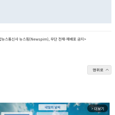
뉴스통신사 뉴스핌(Newspim), 무단 전재-재배포 금지>
맨위로
더보기
arrow_forward_ios