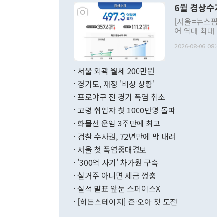
6월 경상수
주의적 희망에
관의 대북 정
[서울=뉴스핌
관 부처 장관
어 역대 최대
관의 무리한 
출 호조로 월
다. [정동영 통일부 장관이 지난달 23일 오후 서울 종로구 정부서울청사에
2026-08-06 08:
료=한국은행] 한국은행이 6일 발표한 '2026년 6월 국제수지(잠정)'에
서 취임 1주년 
면 지난 6월
부 장관 권한
1000만달러
서울 외곽 월세 200만원
발전 구상'을
이에 따라 올
적 갈등 해결
경기도, 재정 '비상 상황'
했다. 경상수
결과 혐오의 
9000만달러
프로야구 전 경기 폭염 취소
년간의 CVI
지 기준 상품
고령 취업자 첫 1000만명 돌파
무너졌다고도 
며 월간 기준
현실을 바꾸는
달러로 38.
화물선 운임 3주만에 최고
를 평화 체제
196.9% 급
검찰 수사권, 72년만에 막 내려
함께 4자 대
수출은 160
지만 이 대통
서울 첫 폭염중대경보
(18.6%) 
화공존 정책이
했다. 통관 기
'300억 사기' 차가원 구속
다"고 지적했
(16.4%)
투리가 잡혀 
실거주 아니면 세금 껑충
월(-10억9
쁜 상황이 초
증가와 유류할
실적 발표 앞둔 스페이스X
9·19 군사
기록했지만 
[히든스테이지] 즌·오아 첫 도전
"우리의 선의
로 전환됐다.
으로 약간의 의문
를 기록해 전