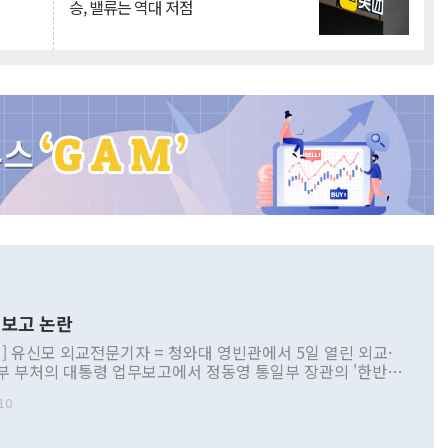
승, 밸류는 역대 저점
보고 논란
] 유신모 외교전문기자 = 청와대 영빈관에서 5일 열린 외교·
부 부처의 대통령 업무보고에서 정동영 통일부 장관의 '한반도
 구상'과 업무보고 발언이 논란을 빚고 있다. 이날 정 장관의
10
정부 내 조율을 거치지 않은 사안을 정책으로 추진하겠다고 공
는가 하면 사실 관계에 맞지 않은 설명도 있었다. 이재명 대통
로 신중을 기해 달라고 경고했고, 조현 외교부 장관은 '이상