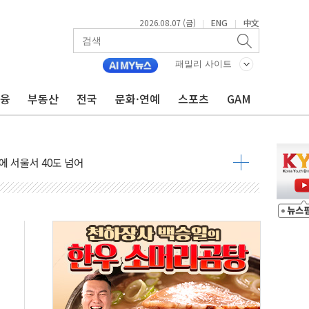
2026.08.07 (금)
ENG
中文
|
|
패밀리 사이트
금융
부동산
전국
문화·연예
스포츠
GAM
G 투입 비중 37%…하반기 확대 추진"
 사라진다, OK·애큐온·페퍼만 남아
에 서울서 40도 넘어
…에너지 유니콘기업 본격 육성
 54조 투자…D램·낸드 동시 증설
B∙CRO가 이끈 '기술주 상승장'
TF 급등, SK하이닉스 레버리지는 급락
·여수 사업재편 완료시 재무구조 개선 기대"
 '수수료 평생 우대' 이벤트 진행
'청년 자산격차 해소' 특위 출범…"소외되는 계층 없도록"