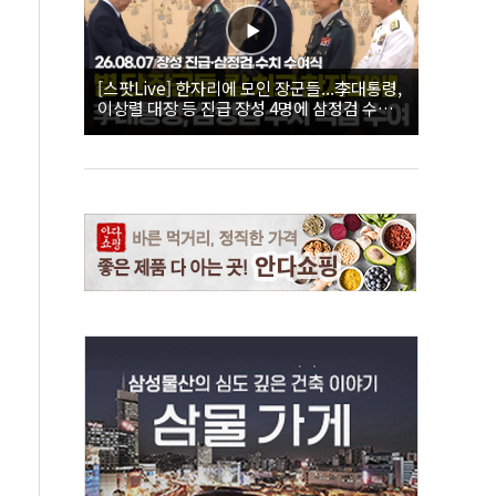
[스팟Live] 한자리에 모인 장군들...李대통령,
이상렬 대장 등 진급 장성 4명에 삼정검 수치
직접 수여｜26.08.07 장성 진급·삼정검 수치
수여식