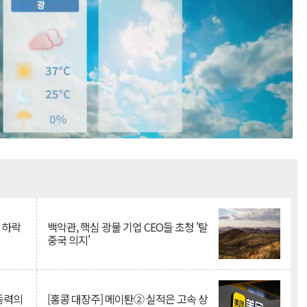
Mute
 하락
백악관, 핵심 광물 기업 CEO들 초청 '탈
중국 의지'
 동력의
[홍콩 대장주] 메이퇀② 실적은 고속 상