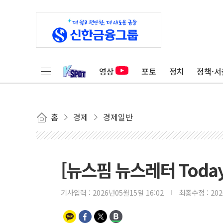
영상
포토
정치
정책·서
홈
경제
경제일반
[뉴스핌 뉴스레터 Today
기사입력 :
2026년05월15일 16:02
최종수정 :
20