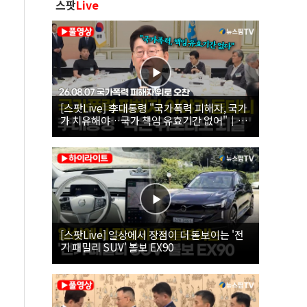
스팟
Live
[스팟Live] 李대통령 "국가폭력 피해자, 국가
가 치유해야…국가 책임 유효기간 없어"｜
26.08.07 국가폭력 피해자 위로 오찬
[스팟Live] 일상에서 장점이 더 돋보이는 '전
기 패밀리 SUV' 볼보 EX90