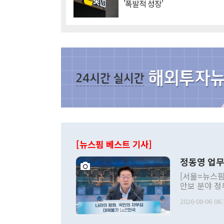
'폭발적 성장'
[뉴스핌 베스트 기사]
정동영 업무
[서울=뉴스핌
안보 분야 정
평화공존 발전
2026-08-06 06:
발언 중에는 
언한 것이 있
령은 공개적으