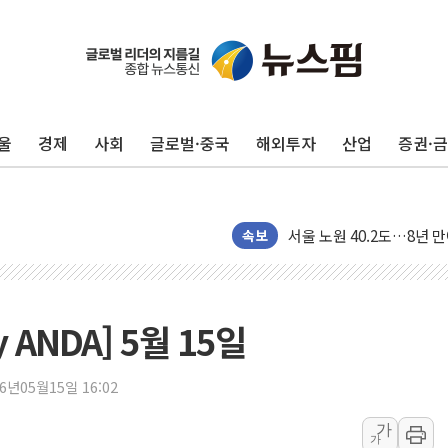
울
경제
사회
글로벌·중국
해외투자
산업
증권·
[컨콜] 롯데케미칼, "LP
대형 저축은행 4%대 예금
서울 노원 40.2도…8년 만
속보
한전, 한전기술지주 출범
SK하이닉스, 용인·청주에
[중국증시 마감] CPO∙PC
 ANDA] 5월 15일
[ETF 시황] 2차전지 E
[컨콜] 롯데케미칼 "대산
26년05월15일 16:02
SK증권, 비대면 고객 대상
가
통합위, 'AI 포용사회'·
가