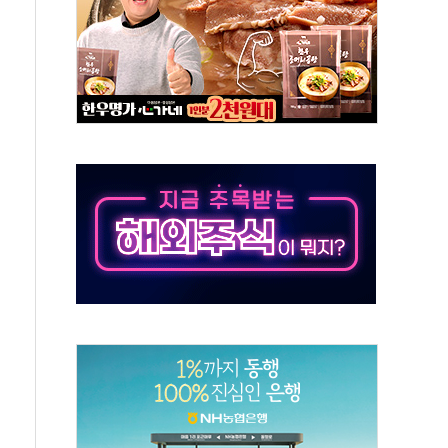
532억…신제품 효과에 실적 호조
속 하락…외국인 매도에 6258.77
10명 등 1100명 참석...인사·처우 관심
기 기초화학 가격 강세 완화"
산으로 확산...헬기 3대 투입 진화 중
신 쇼케이스
우 에이버튼 CD
·GS·현산 참여…'공사비 인상 차단' 조건
5만톤 용수 필요…절반은 하수처리수로 공급한다
저텍·SBG 실적 우려에 이틀째 하락...토픽스는 상승