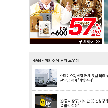
GAM
- 해외주식 투자 도우미
스페이스X, 락업 해제 첫날 되레 급
전날 급락이 '예방주사'
[홍콩 대장주] 메이퇀 ③ 신성장
'폭발적 성장'