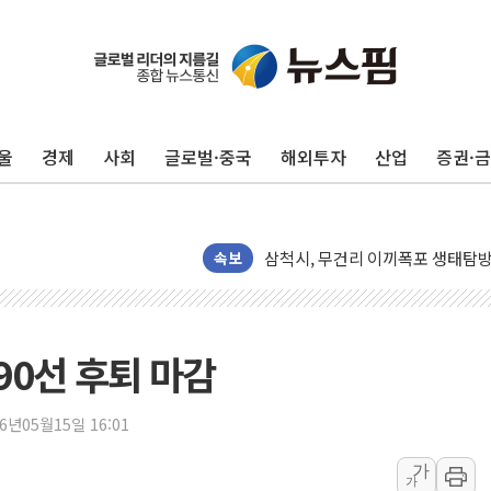
울
경제
사회
글로벌·중국
해외투자
산업
증권·
해군1함대 '창설 80주년' 기념식.
원주시, 첨단의료복합단지 지정 준
삼척시, 무건리 이끼폭포 생태탐방
전남광주 화정역 인근 도로 4중 
속보
청도 문수리 야산서 산불 진화 중.
'해병 순직 책임' 임성근 전 사단장
헥토이노베이션, 상반기 매출 첫 2
490선 후퇴 마감
우리은행, 고창해상풍력에 4000억
NH농협은행, 모두투어 제휴 여행
26년05월15일 16:01
민병덕 "오늘 67개 점포 영업 재
가
가
하나금융이 쏘아 올린 CIFO, 