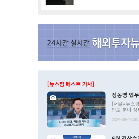
[뉴스핌 베스트 기사]
정동영 업무
[서울=뉴스핌
안보 분야 정
평화공존 발전
2026-08-06 06:
발언 중에는 
언한 것이 있
령은 공개적으
6월 경상수