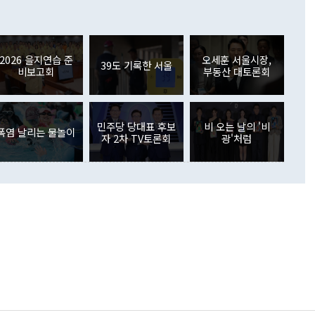
 어떤 희망이라 하더라도 그건 아직 조율되지 않은 방법"이
6000만달러 흑자를 나타냈다. 금융계정 순자산은 6월 중 467
들께서 디스카운트해 주시면 좋겠다"고 선을 그었다. 정 장관
러 증가해 월간 기준 역대 최대 증가 폭을 기록했다. 종전 최대
아 블라디보스토크에서 열리는 '동방경제포럼(EEF)'을 언급하
월(369억9000만달러)을 넘어선 것이다. 직접투자에서는 내국
원에서 (참석을) 검토하고 있다"고 발언한 데 대해서도 조 장관
가 80억1000만달러, 외국인의 국내투자가 46억3000만달러
외교부의 몫"이라며 "아직 거기까지 진도가 나가지 않았다"고
2026 을지연습 준
오세훈 서울시장,
. 증권투자에서는 외국인의 국내 주식 매도세가 이어졌다. 외
39도 기록한 서울
비보고회
부동산 대토론회
장관이 이날 소개한 대북 구상과 설명은 정부 내 조율을 거치지
주식 투자는 차익실현 매도 등의 영향으로 316억1000만달러
서 문제가 있다. 특히 주적 표현 대체와 국호 사용, 9·19 군
(-310억5000만달러)에 이어 역대 최대 순매도 기록을 다시
 4자회담 추진 등은 통일부 장관이 결정할 사안이 아니어서 월
국인의 국내 채권투자는 세계국채지수(WGBI) 자금 유입에도
이 나오고 있다. 이 대통령은 정 장관의 업무보고를 듣고 난
도래 영향으로 증가 폭이 줄어든 52억9000만달러를 기록했
무보고에 발표했다고 승인난 건 아니다"라고 재차 확인했다. 정
민주당 당대표 후보
비 오는 날의 '비
 해외 증권투자는 주식을 중심으로 35억6000만달러 증가했
폭염 날리는 물놀이
자 2차 TV토론회
광'처럼
통은 "정 장관의 발언 내용은 대부분 국가안전보장회의(NSC)
newspim.com
된 사안이 아닌 정 장관의 개인적 생각에 가깝다"며 "안보 관
이 정부의 공식 정책이 아닌 사안을 추진하겠다고 업무보고를
 면전에서 '국군통수권자가 나서야 한다'고 주장한 것은 심각
 5일 청와대 영빈관에서 열린 통일
 외교 안보 부처 업무보고에서 발언하고 있다. [사진=청와대]
장이 현 시점에서 이미 참고가 될 수 없는 과거의 경험 또는 사
식에 기반하고 있다는 것이다. 정 장관이 주장하는 구상은 급
 있는 북한의 전략과 한반도 및 국제 정세를 전혀 반영하지
 비판이 제기되고 있다. 정 장관이 "흘러간 선(先)비핵화만
현실을 바꾸지 못한다"고 언급한 것은 지금까지의 대북 접근
 있다. 북핵 위기 발발 이후 지금까지 모든 핵 협상에서 한국
북한에 선비핵화를 공식적으로 요구한 적이 없기 때문이다. 지