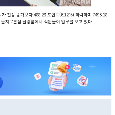
 전장 종가보다 488.23 포인트(6.12%) 하락하며 7493.18
행 을지로본점 딜링룸에서 직원들이 업무를 보고 있다.