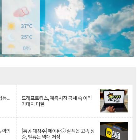
Mute
등...
드래프트킹스, 예측시장 공세 속 이익
기대치 미달
 동력의
[홍콩 대장주] 메이퇀② 실적은 고속 상
승, 밸류는 역대 저점