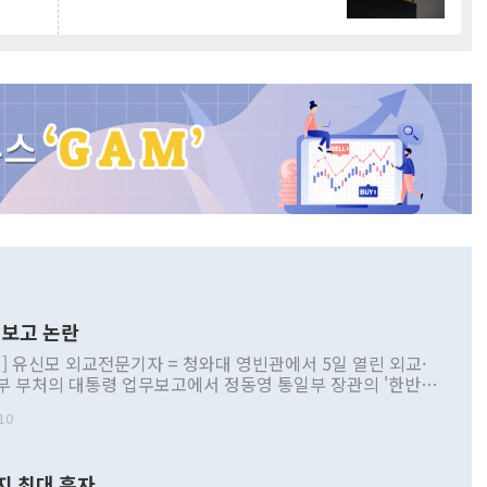
보고 논란
] 유신모 외교전문기자 = 청와대 영빈관에서 5일 열린 외교·
부 부처의 대통령 업무보고에서 정동영 통일부 장관의 '한반도
 구상'과 업무보고 발언이 논란을 빚고 있다. 이날 정 장관의
10
정부 내 조율을 거치지 않은 사안을 정책으로 추진하겠다고 공
는가 하면 사실 관계에 맞지 않은 설명도 있었다. 이재명 대통
로 신중을 기해 달라고 경고했고, 조현 외교부 장관은 '이상
지 최대 흑자