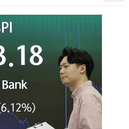
종합특검, '尹 관저 이전 감사 무마
코스피·코스닥 오전 동반 하락…내
'입추'인데 연일 찜통더위…김성환
"최대 2시간 앞서 침수 예측"…건
유니슨 "국내생산세액공제·인증제
창호 교체하다 난간 무너져…대전서
장동혁 "규제와 대출 풀고 재개발
[속보] 종합특검, '尹 관저 이전 
AI에 승부 건 네이버…내년 AI 