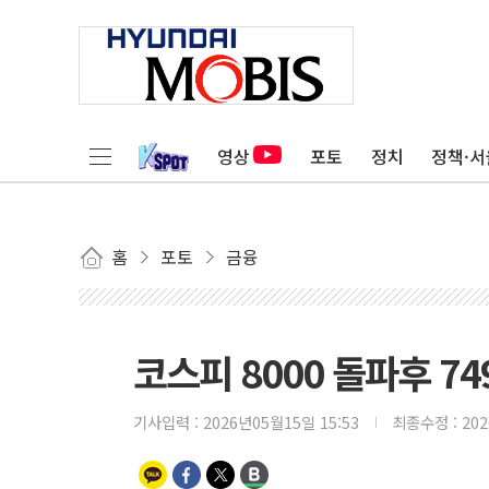
영상
포토
정치
정책·서
홈
포토
금융
코스피 8000 돌파후 7
기사입력 :
2026년05월15일 15:53
최종수정 :
20