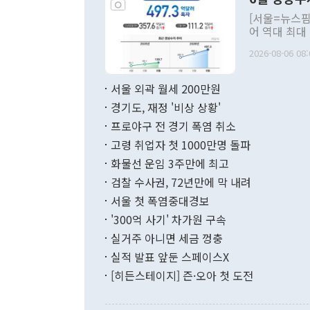
주의적 희망에
관의 대북 정
[서울=뉴스핌
관 부처 장관
어 역대 최대
관의 무리한 
출 호조로 월
다. [정동영 통일부 장관이 지난달 23일 오후 서울 종로구 정부서울청사에
2026-08-06 08:
료=한국은행] 한국은행이 6일 발표한 '2026년 6월 국제수지(잠정)'에
서 취임 1주년 
면 지난 6월
부 장관 권한
1000만달러
서울 외곽 월세 200만원
발전 구상'을
이에 따라 올
적 갈등 해결
경기도, 재정 '비상 상황'
했다. 경상수
결과 혐오의 
9000만달러
프로야구 전 경기 폭염 취소
년간의 CVI
지 기준 상품
고령 취업자 첫 1000만명 돌파
무너졌다고도 
며 월간 기준
현실을 바꾸는
달러로 38.
화물선 운임 3주만에 최고
를 평화 체제
196.9% 급
검찰 수사권, 72년만에 막 내려
함께 4자 대
수출은 160
지만 이 대통
서울 첫 폭염중대경보
(18.6%) 
화공존 정책이
했다. 통관 기
'300억 사기' 차가원 구속
다"고 지적했
(16.4%)
투리가 잡혀 
실거주 아니면 세금 껑충
월(-10억9
쁜 상황이 초
증가와 유류할
실적 발표 앞둔 스페이스X
9·19 군사
기록했지만 
[히든스테이지] 즌·오아 첫 도전
"우리의 선의
로 전환됐다.
으로 약간의 의문
를 기록해 전
관은 업무보고
는 배당수입