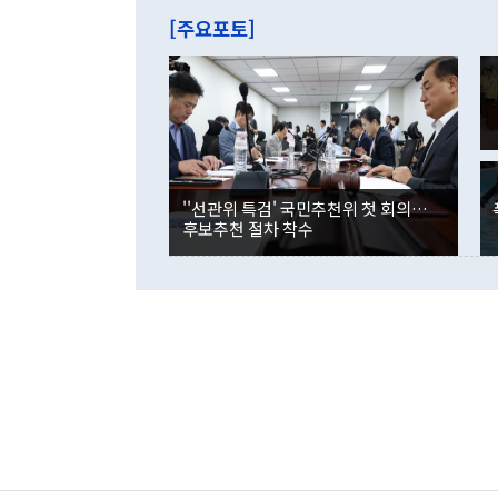
주의에 근거한
줄면서 25억
[주요포토]
라며 "여러분
억1000만달
이 9월 러시
였던 올해 3
며 "정부 차
인의 해외투자
은 "그것은 
각각 증가했다
잘랐다. 정 
국인의 국내 
않았다는 점에
감소하며 전월
사합의 복원,
경신했다. 외
권이라는 지적
분기 말 만기
뒤 "여기 업
다. 내국인의
''선관위 특검' 국민추천위 첫 회의…
부의 한 소식
다. eoyn2@
후보추천 절차 착수
를 거쳐 결정
련 부처 장관
하고 대통령의
한 문제"라고 지적했다. 이재명 대통령이
외교 국방 등
2026.08.05 ◆시대착오적 접근, 대북 인식 오류 더욱 문제인 것은 정 장관
의 이같은 주
실과 다른 인
격히 변화하고
못하고 있다는
되뇌는 것은 
법을 호도하고
이나 미국은 