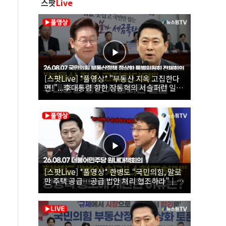
스팟
Live
[스팟Live] *풀영상* "부동산 지옥 고집한다
면!"...李대통령 향한 장동혁의 서슬퍼런 일갈
| 26.08.07 국민의힘 부동산정책 정상화 특별
위원회 전체회의
[스팟Live] *풀영상* 한병도 “국민의힘, 말로
만 주택 공급…공급 법안 처리 협조하라”｜
26.08.07 더불어민주당 원내대책회의