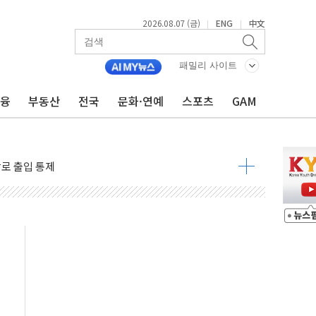
2026.08.07 (금)
ENG
中文
|
|
패밀리 사이트
금융
부동산
전국
문화·연예
스포츠
GAM
..지역축제 '불금전파, 송정'과 상생
비 본격화…'AI 데이터 기반 메디테크 혁신허브' 구상
로 출입 통제
추돌…1명 심정지·5명 부상
..진화헬기 3대 투입
 항소심도 징역 3년
000억원 돌파
 금융 지원
적금 완판
개...장바구니에 홈플러스 담아달라" 호소
금융지주 포용금융 조직개편 신호탄