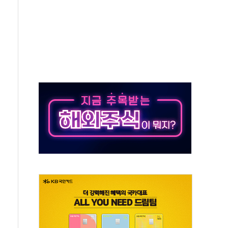
' 유병호 구속 기소
린 종목이 두 배 넘어
 기후부 장관 "예측범위 벗어나도 즉시대응"
설연, AI 위험기상 기술 개발
도 개선 수혜 기대"
 50대 일용직 추락 사망
·재건축 촉진하는 것이 부동산 정상화"
감사 무마' 유병호 감사위원 구속 기소
팩토리 매출 본격화