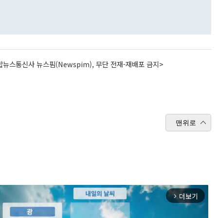
뉴스통신사 뉴스핌(Newspim), 무단 전재-재배포 금지>
맨위로
더보기
arrow_forward_ios