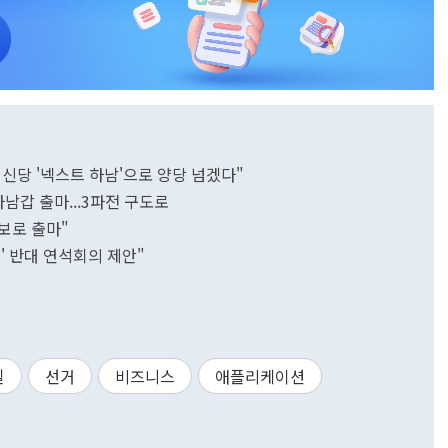
개혁신당 '넥스트 하남'으로 양당 넘겠다"
하남갑 출마...3파전 구도로
보로 출마"
' 반대 연석회의 제안"
일
선거
비즈니스
애플리케이션