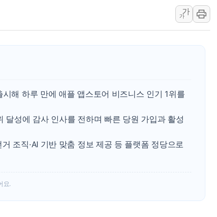
가
'찜통더위'에 전력수요 역대 최고치 경신…한낮 
가
후티 반군, 예멘 정부군과 사우디 동시 공격…
42.5도 역대급 폭염…동물들도 특별식으로 여
경찰, 9월부터 '가족 사건' 못 맡는다…상피제
포스코홀딩스, 포스코인터·DX 지분 일부 매각
태국 학교서 중학생 총기 난사...최소 7명 사망
출시해 하루 만에 애플 앱스토어 비즈니스 인기 1위를
40.2도 찍은 서울 등 폭염중대경보 해제…누적
"文정부 악몽 재현 안돼"...李 부동산 세제안에
위 달성에 감사 인사를 전하며 빠른 당원 가입과 활성
신세계사이먼 '대구 프리미엄 아울렛' 건립 '본
거 조직·AI 기반 맞춤 정보 제공 등 플랫폼 정당으로
어요.