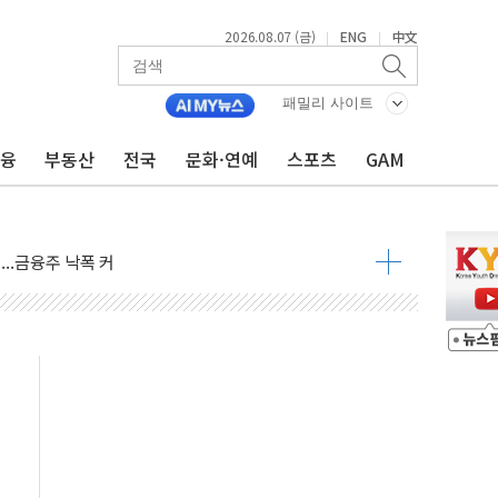
2026.08.07 (금)
ENG
中文
|
|
패밀리 사이트
금융
부동산
전국
문화·연예
스포츠
GAM
도 놀랍지 않아"
태양광 착공…여의도 1.6배 규모
...금융주 낙폭 커
정책 아냐" 해명
~9일 최대 100mm 호우
결… 수니파 국가들의 새 안보 협력 구도
비온 59㎡ 18억원대
-서울시 '정책 엇박자'
생애최초만 경쟁 치열
래·ETF 매수에도 고유가·금리·입법 지연 '삼중 부담'
...석유·가스주 올랐지만 빈그룹이 상쇄