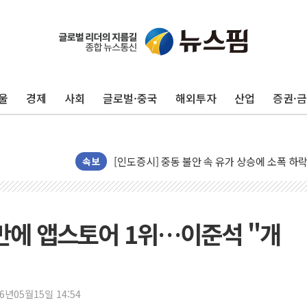
울
경제
사회
글로벌·중국
해외투자
산업
증권·
이란와이어 "이란 최고지도자 위독…곧 사망해
남동발전, 해남군에 국내 최대 규모 400MW 
[인도증시] 중동 불안 속 유가 상승에 소폭 하락
황희 '폐버스 청년주택' SNS 글 역풍에 "정부
속보
폭염 누그러지고 가뭄 숙지나...경북동해안권 8
사우디·튀르키예·파키스탄, '공동방위협정' 체
신길동 신축도 3.3㎡당 7250만원…써밋 클라
 만에 앱스토어 1위…이준석 "개
용산공원·그린벨트로 또 충돌…반복되는 국토부
[AI 부동산 투데이] 특공 전략도 '극과 극'…
[코인시황] 비트코인 6만4000달러대 횡보…고
26년05월15일 14:54
[베트남 증시] 유동성 부진 지속, 강보합 마감