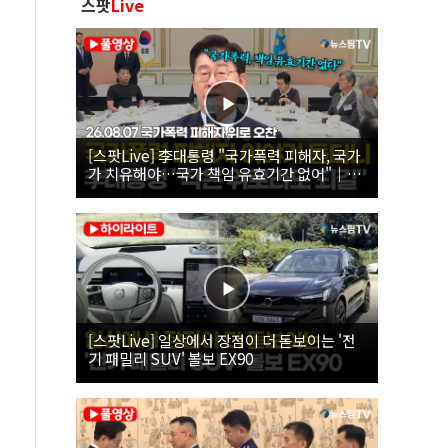
스팟
Live
[스팟Live] 李대통령 "국가폭력 피해자, 국가
가 치유해야…국가 책임 유효기간 없어"｜
26.08.07 국가폭력 피해자 위로 오찬
[스팟Live] 일상에서 장점이 더 돋보이는 '전
기 패밀리 SUV' 볼보 EX90