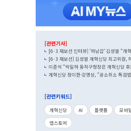
[관련기사]
[6·3 재보선 인터뷰] '하남갑' 김성열 "
[6·3 재보선] 김성열 개혁신당 최고위원, 
이준석 "박일하 동작구청장은 개혁신당 후
개혁신당 정이한·강명상, "공소취소 특검법
[관련키워드]
개혁신당
AI
플랫폼
모바
앱스토어