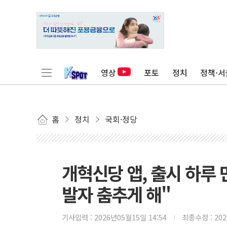
영상
포토
정치
정책·서
홈
정치
국회·정당
개혁신당 앱, 출시 하루
발자 춤추게 해"
기사입력 :
2026년05월15일 14:54
최종수정 :
20