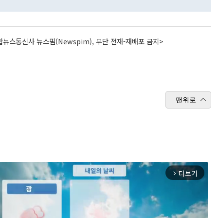
뉴스통신사 뉴스핌(Newspim), 무단 전재-재배포 금지>
맨위로
더보기
arrow_forward_ios