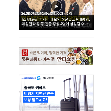
[스팟Live] 한자리에 모인 장군들...李대통령,
이상렬 대장 등 진급 장성 4명에 삼정검 수치
직접 수여｜26.08.07 장성 진급·삼정검 수치
수여식