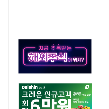
총수요 104.3GW 기록
 위기 고조되는 또 다른 중동 화약고
름나기 [뉴스핌 줌인]
 실시
 온열질환자 2872명
 與 내부서 '총선·대선 직격탄' 우려
궤도'