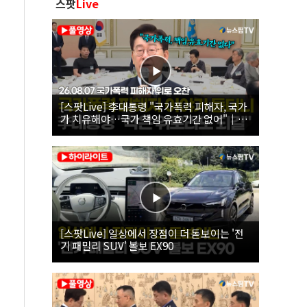
스팟
Live
[스팟Live] 李대통령 "국가폭력 피해자, 국가
가 치유해야…국가 책임 유효기간 없어"｜
26.08.07 국가폭력 피해자 위로 오찬
[스팟Live] 일상에서 장점이 더 돋보이는 '전
기 패밀리 SUV' 볼보 EX90