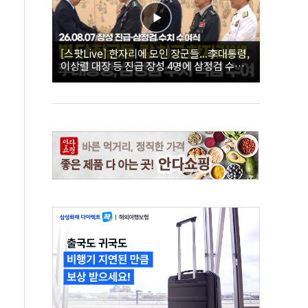
[스팟Live] 한자리에 모인 장군들...李대통령,
이상렬 대장 등 진급 장성 4명에 삼정검 수치
직접 수여｜26.08.07 장성 진급·삼정검 수치
수여식