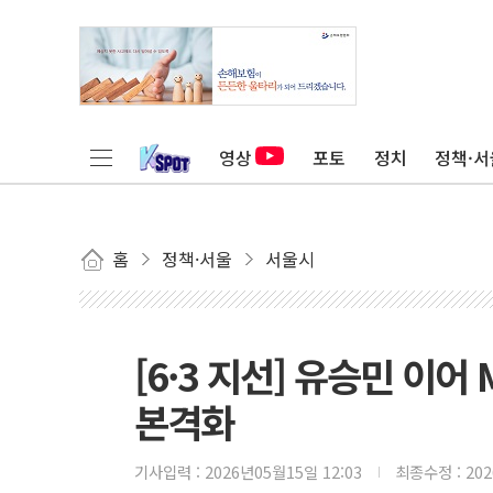
영상
포토
정치
정책·서
홈
정책·서울
서울시
[6·3 지선] 유승민 이
본격화
기사입력 :
2026년05월15일 12:03
최종수정 :
20