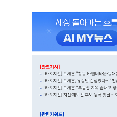
[관련기사]
[6·3 지선] 오세훈 "창동 K-엔터타운·
[6·3 지선] 오세훈, 유승민 손잡았다…"천
[6·3 지선] 오세훈 "부동산 지옥 끝내고
[6·3 지선] 지선·재보선 후보 등록 첫날
[관련키워드]