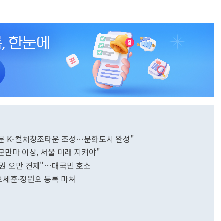
동대문 K-컬처창조타운 조성…문화도시 완성"
군만마 이상, 서울 미래 지켜야"
 정권 오만 견제"…대국민 호소
…오세훈·정원오 등록 마쳐