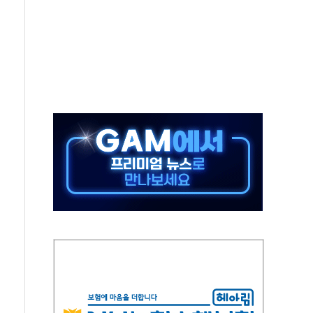
 진단 분야 독점 라이선스 계약"
11' 캐나다 IND 신청
 군 장병 금융교육·전역 지원 협약
보험' 6개월 배타적사용권 획득
 상폐 위기…관리종목 우려 지정예고 총 63개
경쟁률… 실수요자 관심
 26일 출시, 유저의 캐릭터가 AI로 플레이한다