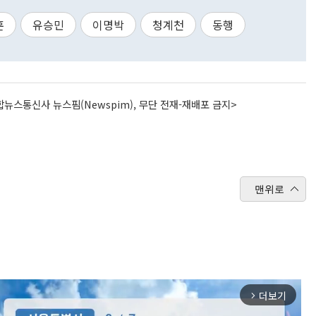
훈
유승민
이명박
청계천
동행
뉴스통신사 뉴스핌(Newspim), 무단 전재-재배포 금지>
맨위로
더보기
arrow_forward_ios