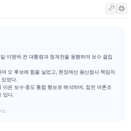
가
랩지노믹스 "디엑솜과 美 암
가
보로노이, 폐암 치료제 'VRN
푸본현대생명, 육군 3군단과
교보생명, '교보K-맞춤건강
벼랑 끝 선 '동전주' 무더기
1순위보다 낮은 특별공급 
5일 이명박 전 대통령과 청계천을 동행하며 보수 결집
컴투스 '제우스: 오만의 신'
하며 오 후보에 힘을 실었고, 현장에선 용산참사 책임자
 있었다.
 이은 보수·중도 통합 행보로 해석하며, 접전 여론조
 있다.
어요.