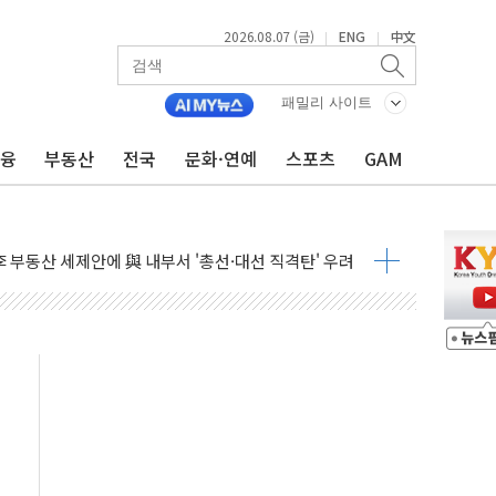
2026.08.07 (금)
ENG
中文
|
|
들도 특별식으로 여름나기 [뉴스핌 줌인]
패밀리 사이트
 못 맡는다…상피제 실시
금융
부동산
전국
문화·연예
스포츠
GAM
X 지분 일부 매각
...최소 7명 사망
중대경보 해제…누적 온열질환자 2872명
.李 부동산 세제안에 與 내부서 '총선·대선 직격탄' 우려
아울렛' 건립 '본궤도'
안동·의성 특별재난지역 선포
 휘두른 30대 세입자…경찰, 현행범 체포
억원
개…"재무구조 개편"
열질환 보장…폭염기 신속 보상 강화