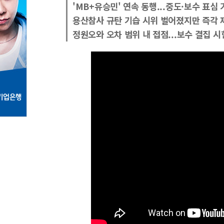
'MB+유승민' 연속 동행...중도·보수 표심
용산참사 규탄 기습 시위 벌어졌지만 즉각 
정원오와 오차 범위 내 접점...보수 결집 