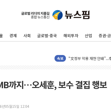
42.5도 역대급 폭염…동물
경찰, 9월부터 '가족 사건'
울
경제
사회
글로벌·중국
해외투자
산업
증권·
포스코홀딩스, 포스코인터·D
태국 학교서 중학생 총기 난사
40.2도 찍은 서울 등 폭염
"文정부 악몽 재현 안돼"..
속보
신세계사이먼 '대구 프리미엄 
李대통령, 호우 피해 경북 
'변기 수리' 집주인에게 흉기
어 MB까지…오세훈, 보수 결집 행보
워트, 상반기 영업이익 30
프롬바이오, 10일 거래 재
NH농협생명, 농작업 중 온
26년05월15일 12:04
아바코, 2분기 매출 120억원