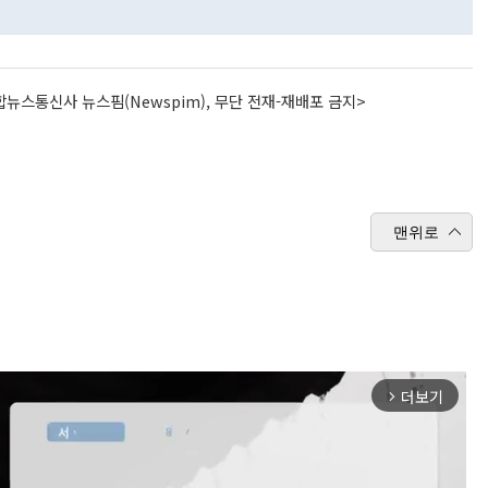
뉴스통신사 뉴스핌(Newspim), 무단 전재-재배포 금지>
맨위로
더보기
arrow_forward_ios