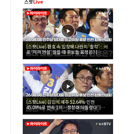
스팟
Live
[스팟Live] 환호 속 입장해 나란히 ‘찰칵’…서
로 ‘저격 연설’ 들을 때 후보들 표정은? |
26.08.08 더불어민주당 당대표·최고위원 후
보 인천 합동연설회
[스팟Live] 김민석 제주 52.64%·인천
45.09%로 연속 1위…정청래 따돌렸다’ |
26.08.08 더불어민주당 당대표·최고위원 후
보 인천 합동연설회