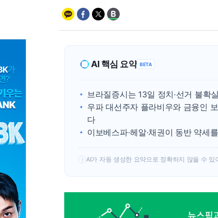
AI 핵심 요약
BETA
브라질증시는 13일 정치·선거 불확
우파 대선주자 플라비우와 금융인 보
다
이보베스파·헤알·채권이 동반 약세를
AI가 자동 생성한 요약으로 정확하지 않을 수 있
!