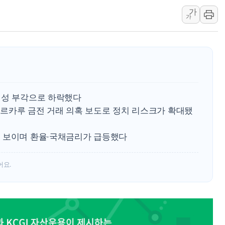
서울 중랑구 주택가서 흉기 난
가
가
李대통령 "결혼 때문에 손해 
여수 오동도 인근 해상서 모
추미애, '위안부' 피해자 기림
인천 선재도 갯벌서 해루질 중
인천서 말다툼 중 어머니 흉기
실성 부각으로 하락했다
'화합' 꺼낸 김민석에 '뻔뻔
르카루 금전 거래 의혹 보도로 정치 리스크가 확대됐
 보이며 환율·국채금리가 급등했다
어요.