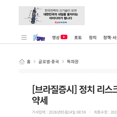
영상
포토
정치
정책·서
홈
글로벌·중국
특파원
[브라질증시] 정치 리스
약세
기사입력 :
2026년05월14일 08:59
최종수정 :
20