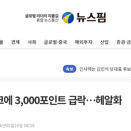
포항시 재난예산 40억 긴급 
울진·영덕 '호우특보'-포항 '
[종합] 김민석, 정청래에 '0.86
울
경제
사회
글로벌·중국
해외투자
산업
증권·
인천 합동연설회 나선 송영길
김민석, 2주차 제주·인천 경선서
인사하는 김민석 당대표 후보
속보
[속보] 민주, 제주·인천 경선 결
[속보] 민주, 인천 경선 결과 발
[속보] 민주, 제주 경선 결과 발
크에 3,000포인트 급락…헤알화
이번주 국내 주요 금융일정(8.1
美, 이란전 출구전략 만지작
강릉·동해·삼척 시간당 최대 
26년05월14일 08:59
폐기물 수거하다 참변…60대