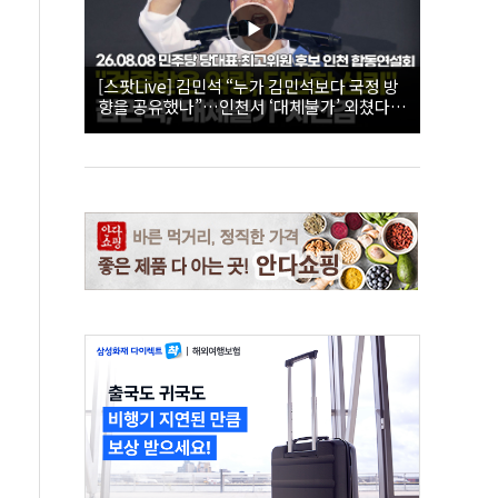
[스팟Live] 김민석 “누가 김민석보다 국정 방
향을 공유했나”…인천서 ‘대체불가’ 외쳤다 |
26.08.08 더불어민주당 당대표·최고위원 후
보 인천 합동연설회