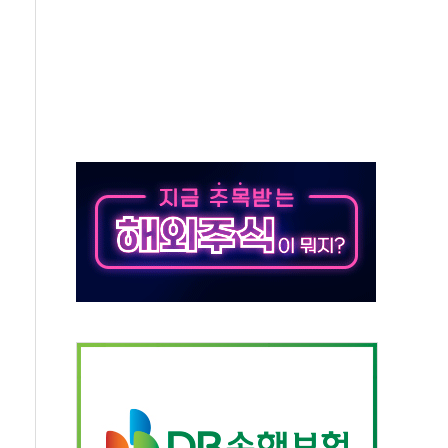
동…60대 남성 2명 숨져
보는 일 없게"…'결혼 페널티' 22개 과제 손본다
터보트 전복…1명 사망·1명 실종
의 날 참석..."국제적 시민 연대로 목소리 내야"
 실종 60대 나흘만에 숨진 채 발견
 살해 10대 아들 체포
' 받아친 정청래…제주 연설서 신경전 고조