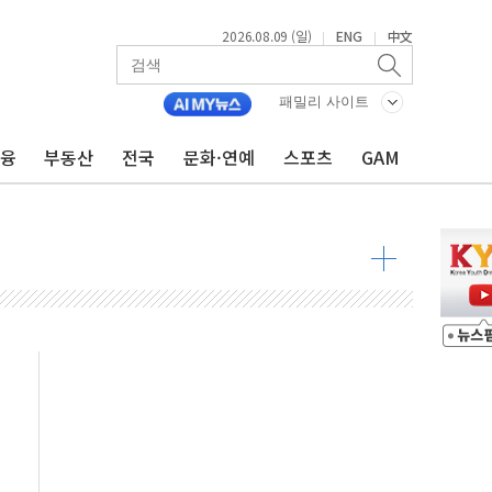
2026.08.09 (일)
ENG
中文
|
|
투입…고수온 양식장 복구·지원 '총력'
패밀리 사이트
산사태 주의보'...경북도, 호우 피해·통제구간 없어
%p' 차 재역전 성공...金 45.42% vs 鄭 44.56%
금융
부동산
전국
문화·연예
스포츠
GAM
·정청래·김민석 당대표 후보
 정청래에 승리...47.75% vs 42.08%
과 발표...김민석 47.75% 정청래 42.08%
표...김민석 45.09% 정청래 43.27% 송영길 11.63%
표...김민석 52.64% 정청래 39.89% 송영길 7.47%
0~8.14)
…공습 한계·탄약 부족 현실화
50㎜ 폭우…강원 동해안 강한 비 이어져
 환경미화원 수거차에 치여 사망