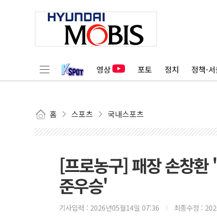
영상
포토
정치
정책·서
홈
스포츠
국내스포츠
[프로농구] 패장 손창환 '
준우승'
기사입력 :
2026년05월14일 07:36
최종수정 :
20