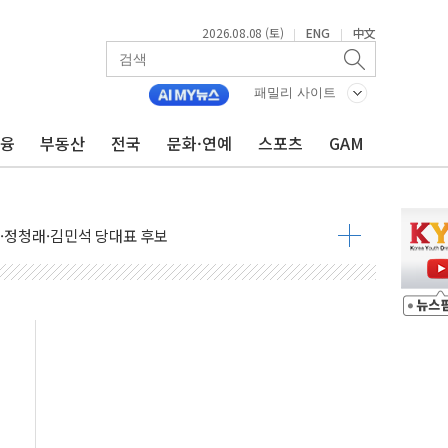
2026.08.08 (토)
ENG
中文
|
|
패밀리 사이트
금융
부동산
전국
문화·연예
스포츠
GAM
산사태 주의보'...경북도, 호우 피해·통제구간 없어
%p' 차 재역전 성공...金 45.42% vs 鄭 44.56%
·정청래·김민석 당대표 후보
 정청래에 승리...47.75% vs 42.08%
과 발표...김민석 47.75% 정청래 42.08%
표...김민석 45.09% 정청래 43.27% 송영길 11.63%
표...김민석 52.64% 정청래 39.89% 송영길 7.47%
0~8.14)
…공습 한계·탄약 부족 현실화
50㎜ 폭우…강원 동해안 강한 비 이어져