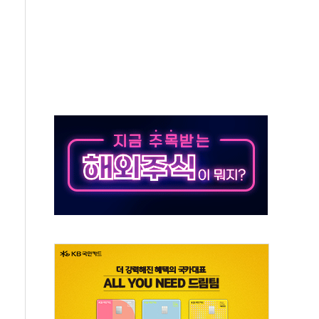
 환경미화원 수거차에 치여 사망
동…60대 남성 2명 숨져
보는 일 없게"…'결혼 페널티' 22개 과제 손본다
터보트 전복…1명 사망·1명 실종
의 날 참석..."국제적 시민 연대로 목소리 내야"
 실종 60대 나흘만에 숨진 채 발견
 살해 10대 아들 체포
' 받아친 정청래…제주 연설서 신경전 고조
지시…與 "적극 환영"·野 "졸속 국정"