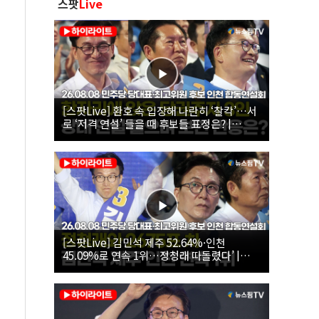
스팟
Live
[스팟Live] 환호 속 입장해 나란히 ‘찰칵’…서
로 ‘저격 연설’ 들을 때 후보들 표정은? |
26.08.08 더불어민주당 당대표·최고위원 후
보 인천 합동연설회
[스팟Live] 김민석 제주 52.64%·인천
45.09%로 연속 1위…정청래 따돌렸다’ |
26.08.08 더불어민주당 당대표·최고위원 후
보 인천 합동연설회