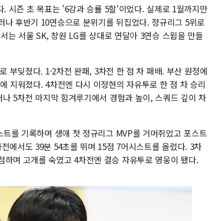
. 시즌 초 목표는 '6강과 승률 5할'이었다. 실제로 1월까지만
러나 후반기 10연승으로 분위기를 뒤집었다. 정규리그 5위로
서는 서울 SK, 창원 LG를 상대로 연달아 3연승 스윕을 만들
 부딪쳤다. 1·2차전 완패, 3차전 한 점 차 패배. 부산 원정에
에 지워졌다. 4차전엔 다시 이정현의 자유투로 한 점 차 승리
그러나 5차전 마지막 힘겨루기에서 경험과 높이, 스쿼드 깊이 차
시스트를 기록하며 생애 첫 정규리그 MVP를 거머쥐었고 포스트
에서도 39분 54초를 뛰며 15점 7어시스트를 올렸다. 3차
점하며 고개를 숙였고 4차전엔 결승 자유투로 영웅이 됐다.