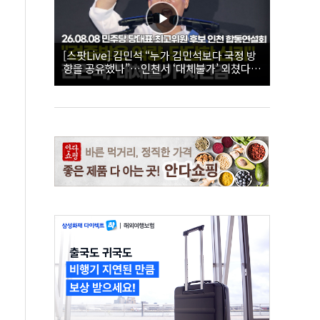
[스팟Live] 김민석 “누가 김민석보다 국정 방
향을 공유했나”…인천서 ‘대체불가’ 외쳤다 |
26.08.08 더불어민주당 당대표·최고위원 후
보 인천 합동연설회