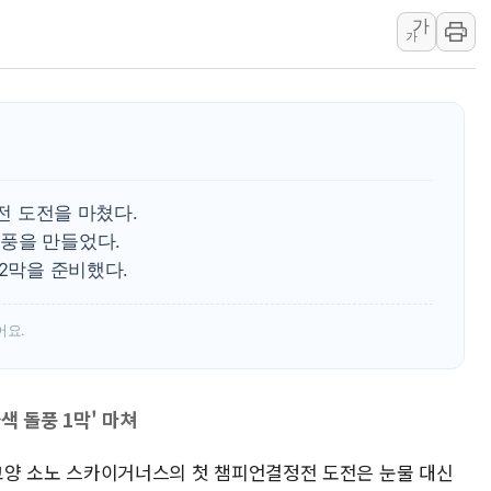
가
폐기물 수거하다 참변…60대
가
서울 중랑구 주택가서 흉기 난
李대통령 "결혼 때문에 손해 
여수 오동도 인근 해상서 모
추미애, '위안부' 피해자 기림
인천 선재도 갯벌서 해루질 중
프전 도전을 마쳤다.
인천서 말다툼 중 어머니 흉기
풍을 만들었다.
'화합' 꺼낸 김민석에 '뻔뻔
 2막을 준비했다.
李대통령, ISA 개편 재검토 
어요.
늘색 돌풍 1막' 마쳐
' 고양 소노 스카이거너스의 첫 챔피언결정전 도전은 눈물 대신