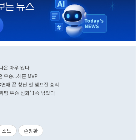
 나은 아우 됐다
전 우승...허훈 MVP
고 3연패 끝 창단 첫 챔프전 승리
6위팀 우승 신화' 1승 남았다
소노
손창환