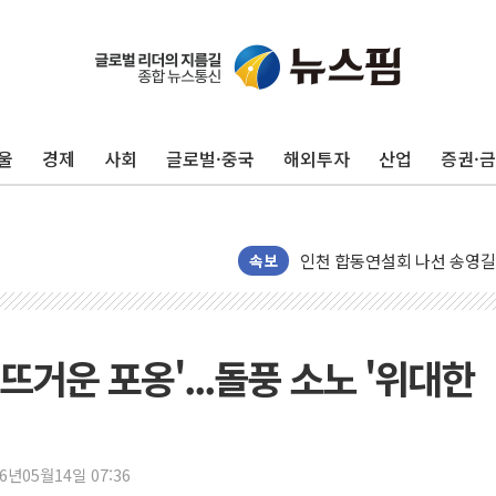
울
경제
사회
글로벌·중국
해외투자
산업
증권·
울진·영덕 '호우특보'-포항 '
[종합] 김민석, 정청래에 '0.86
인천 합동연설회 나선 송영길
김민석, 2주차 제주·인천 경선서
속보
인사하는 김민석 당대표 후보
[속보] 민주, 제주·인천 경선 결
[속보] 민주, 인천 경선 결과 발
뜨거운 포옹'...돌풍 소노 '위대한
[속보] 민주, 제주 경선 결과 발
이번주 국내 주요 금융일정(8.1
美, 이란전 출구전략 만지작
26년05월14일 07:36
강릉·동해·삼척 시간당 최대 