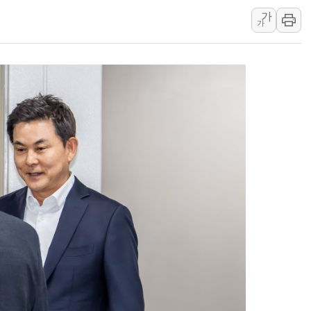
가
한상협, 업계 개인정
가
민주당, 오늘 제주·인천
뉴욕증시, 고용 쇼크
트럼프, 쿡 연준 이사