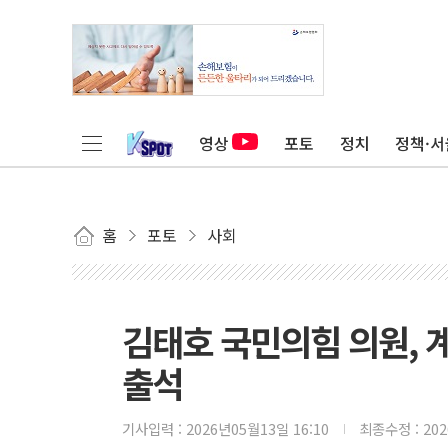
영상
포토
정치
정책·서
홈
포토
사회
김태호 국민의힘 의원, 계
출석
기사입력 :
2026년05월13일 16:10
최종수정 :
20