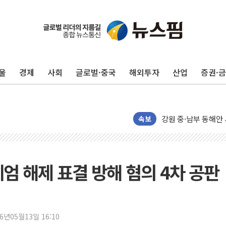
李대통령, ISA 개편
동해중부 전 해상 풍
연일 폭염에 온열질환
中 전방위 아파트 부
울
경제
사회
글로벌·중국
해외투자
산업
증권·
인제 용대리 계곡서 
동해시, 11~14일 
강원 중·남부 동해안
청양 밭에서 일하던 
속보
폭염에 車 운전면허 
李대통령, 'ISA·주
'호우 특보' 경북 울진
엄 해제 표결 방해 혐의 4차 공판
주말 무더위·열대야
오세훈 "용산공원 주
충북 주말 무더위 지
26년05월13일 16:10
10월 보완수사권 폐