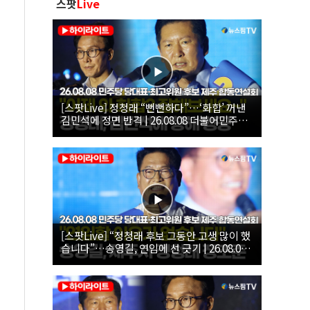
스팟
Live
[스팟Live] 정청래 “뻔뻔하다”…‘화합’ 꺼낸
김민석에 정면 반격 | 26.08.08 더불어민주당
당대표·최고위원 후보 제주 합동연설회
[스팟Live] “정청래 후보 그동안 고생 많이 했
습니다”…송영길, 연임에 선 긋기 | 26.08.08
더불어민주당 당대표·최고위원 후보 제주 합
동연설회