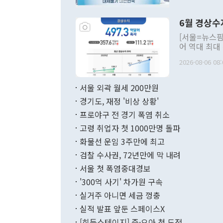
언한 것이 있
령은 공개적으
6월 경상수
주의적 희망에
관의 대북 정
[서울=뉴스핌
관 부처 장관
어 역대 최대
관의 무리한 
출 호조로 월
다. [정동영 통일부 장관이 지난달 23일 오후 서울 종로구 정부서울청사에
2026-08-06 08:
료=한국은행] 한국은행이 6일 발표한 '2026년 6월 국제수지(잠정)'에
서 취임 1주년 
면 지난 6월
부 장관 권한
1000만달러
서울 외곽 월세 200만원
발전 구상'을
이에 따라 올
적 갈등 해결
경기도, 재정 '비상 상황'
했다. 경상수
결과 혐오의 
9000만달러
프로야구 전 경기 폭염 취소
년간의 CVI
지 기준 상품
고령 취업자 첫 1000만명 돌파
무너졌다고도 
며 월간 기준
현실을 바꾸는
달러로 38.
화물선 운임 3주만에 최고
를 평화 체제
196.9% 급
검찰 수사권, 72년만에 막 내려
함께 4자 대
수출은 160
지만 이 대통
서울 첫 폭염중대경보
(18.6%) 
화공존 정책이
했다. 통관 기
'300억 사기' 차가원 구속
다"고 지적했
(16.4%)
투리가 잡혀 
실거주 아니면 세금 껑충
월(-10억9
쁜 상황이 초
증가와 유류할
실적 발표 앞둔 스페이스X
9·19 군사
기록했지만 
[히든스테이지] 즌·오아 첫 도전
"우리의 선의