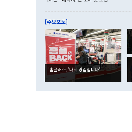
로 전환됐다.
으로 약간의 의문
를 기록해 전
관은 업무보고
는 배당수입
주의에 근거한
줄면서 25억
[주요포토]
라며 "여러분
억1000만달
이 9월 러시
였던 올해 3
며 "정부 차
인의 해외투자
은 "그것은 
각각 증가했다
잘랐다. 정 
국인의 국내 
않았다는 점에
감소하며 전월
사합의 복원,
경신했다. 외
권이라는 지적
분기 말 만기
뒤 "여기 업
다. 내국인의
'홈플러스, '다시 영업합니다'
부의 한 소식
다. eoyn2@
를 거쳐 결정
련 부처 장관
하고 대통령의
한 문제"라고 지적했다. 이재명 대통령이
외교 국방 등
2026.08.05 ◆시대착오적 접근, 대북 인식 오류 더욱 문제인 것은 정 장관
의 이같은 주
실과 다른 인
격히 변화하고
못하고 있다는