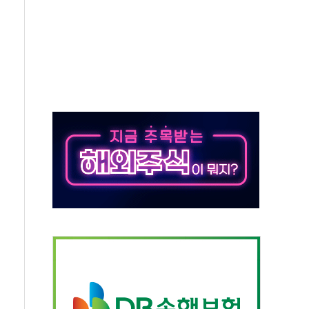
보 보안 새판 짠다…'자율규제단체' 타진
 경선 발표...김민석 '재역전' vs 정청래 '격차 확대'
에 금리 인상 우려 후퇴…S&P500 최고치
 해임 재추진…"26일까지 의혹 소명" 요구