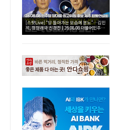
[스팟Live] “당 돌아가는 모습에 분노”…김민
석, 정청래와 신경전 | 26.08.08 더불어민주당
당대표·최고위원 후보 제주 합동연설회