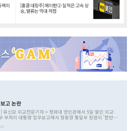
 동력의
[홍콩 대장주] 메이퇀② 실적은 고속 상
승, 밸류는 역대 저점
보고 논란
] 유신모 외교전문기자 = 청와대 영빈관에서 5일 열린 외교·
부 부처의 대통령 업무보고에서 정동영 통일부 장관의 '한반도
 구상'과 업무보고 발언이 논란을 빚고 있다. 이날 정 장관의
10
정부 내 조율을 거치지 않은 사안을 정책으로 추진하겠다고 공