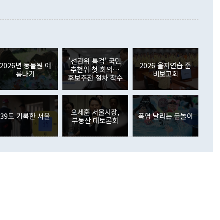
 본원소득수지는 배당소득을 중심으로 32억7000만달러 흑자
이 들 때도 있다"며 부정적으로 반응했다. 조현 외교부 장
월(21억7000만달러)보다 흑자 폭이 확대됐다. 배당소득수지
 사후 브리핑에서 정 장관이 언급한 '4자 회담'에 대해 "이상
이 늘어난 데다 전월 분기배당에 따른 기저효과로 배당지급이
 어떤 희망이라 하더라도 그건 아직 조율되지 않은 방법"이
6000만달러 흑자를 나타냈다. 금융계정 순자산은 6월 중 467
들께서 디스카운트해 주시면 좋겠다"고 선을 그었다. 정 장관
러 증가해 월간 기준 역대 최대 증가 폭을 기록했다. 종전 최대
아 블라디보스토크에서 열리는 '동방경제포럼(EEF)'을 언급하
월(369억9000만달러)을 넘어선 것이다. 직접투자에서는 내국
원에서 (참석을) 검토하고 있다"고 발언한 데 대해서도 조 장관
가 80억1000만달러, 외국인의 국내투자가 46억3000만달러
'선관위 특검' 국민
외교부의 몫"이라며 "아직 거기까지 진도가 나가지 않았다"고
2026년 동물원 여
2026 을지연습 준
. 증권투자에서는 외국인의 국내 주식 매도세가 이어졌다. 외
추천위 첫 회의…
름나기
비보고회
장관이 이날 소개한 대북 구상과 설명은 정부 내 조율을 거치지
주식 투자는 차익실현 매도 등의 영향으로 316억1000만달러
후보추천 절차 착수
서 문제가 있다. 특히 주적 표현 대체와 국호 사용, 9·19 군
(-310억5000만달러)에 이어 역대 최대 순매도 기록을 다시
 4자회담 추진 등은 통일부 장관이 결정할 사안이 아니어서 월
국인의 국내 채권투자는 세계국채지수(WGBI) 자금 유입에도
이 나오고 있다. 이 대통령은 정 장관의 업무보고를 듣고 난
도래 영향으로 증가 폭이 줄어든 52억9000만달러를 기록했
무보고에 발표했다고 승인난 건 아니다"라고 재차 확인했다. 정
오세훈 서울시장,
 해외 증권투자는 주식을 중심으로 35억6000만달러 증가했
39도 기록한 서울
폭염 날리는 물놀이
부동산 대토론회
통은 "정 장관의 발언 내용은 대부분 국가안전보장회의(NSC)
newspim.com
된 사안이 아닌 정 장관의 개인적 생각에 가깝다"며 "안보 관
이 정부의 공식 정책이 아닌 사안을 추진하겠다고 업무보고를
 면전에서 '국군통수권자가 나서야 한다'고 주장한 것은 심각
 5일 청와대 영빈관에서 열린 통일
 외교 안보 부처 업무보고에서 발언하고 있다. [사진=청와대]
장이 현 시점에서 이미 참고가 될 수 없는 과거의 경험 또는 사
식에 기반하고 있다는 것이다. 정 장관이 주장하는 구상은 급
 있는 북한의 전략과 한반도 및 국제 정세를 전혀 반영하지
 비판이 제기되고 있다. 정 장관이 "흘러간 선(先)비핵화만