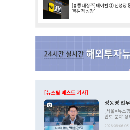
[홍콩 대장주] 메이퇀 ③ 신성장
'폭발적 성장'
[뉴스핌 베스트 기사]
정동영 업무
[서울=뉴스핌
안보 분야 정
평화공존 발전
2026-08-06 06:
발언 중에는 