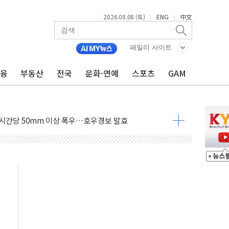
 재검토 지시…與 "적극 환영"·野 "졸속 국정"
2026.08.08 (토)
ENG
中文
|
|
랑주의보…10일까지 최대 3.5m 높은 물결
 사망 23명…정부, 비상대응기구 가동
패밀리 사이트
양, 수도 베이징도 부동산 규제 철폐
금융
부동산
전국
문화·연예
스포츠
GAM
수위 상승으로 피서객 7명 고립…전원 구조
'별똥별 멍' 운영…페르세우스 유성우 관측
 시간당 50mm 이상 폭우…호우경보 발효
90대 숨져…온열질환 여부 조사
기능시험 오전 집중 편성…체감온도 38도 넘으면 중단
가누르기 방지법' 전면 재검토 지시
 시간당 20~30mm 강한 비...가뭄 해소될 듯
 지속…내륙 곳곳 소나기
택 검토, 민주당 스스로 원칙 뒤집는 것"
속…청주·진천 35도, 곳곳 소나기
지·공소청 출범…피해자들 '범죄 사각지대' 우려