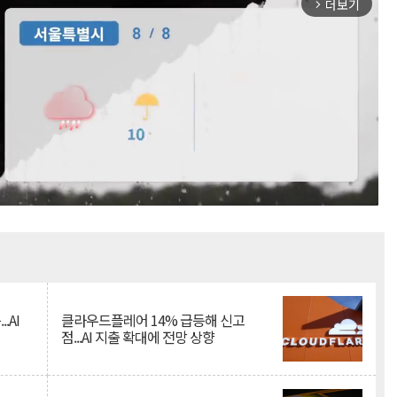
더보기
arrow_forward_ios
Mute
.AI
클라우드플레어 14% 급등해 신고
점...AI 지출 확대에 전망 상향