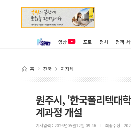
영상
포토
정치
정책·서
홈
전국
지자체
원주시, '한국폴리텍대학
계과정 개설
기사입력 :
2026년05월12일 09:46
최종수정 :
20