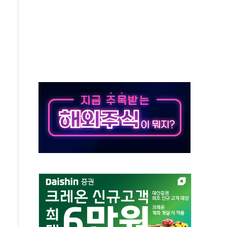
상 기대 후퇴
·태양광주↑ VS 트레이드데스크·웬디스↓
 끝까지 찾겠다"
중 완화 전환점"