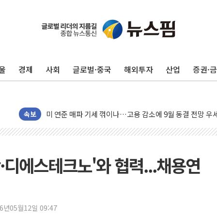
민주, 오늘 제주·인천 경선 결과 발표...'김민석 재역전 vs
한상협, 업계 개인정보 보안 새판 짠다…'자율규제단체' 
뉴욕증시, 고용 쇼크에 금리 인상 우려 후퇴…S&P500 
울
경제
사회
글로벌·중국
해외투자
산업
증권·
트럼프, 쿡 연준 이사 해임 재추진…"26일까지 의혹 소명"
유럽증시, 美 고용 예상 밖 부진에 연준 금리 인상 가능성 
미 연준 매파 기세 꺾이나…고용 감소에 9월 동결 전망 우
속보
[종합] 이슬람 수니파 3국, '공동방위협정' 체결… 이스라
트럼프, 백신·자폐증 행정명령 검토…"이르면 다음 주"
美 항소법원, 백악관 무도회장 공사 중단 명령…트럼프 제
·디에스테크노'와 협력...채용연
이란 핵심 원유 수출항 '하르그섬', 최근 1주일 이상 '올스
美 고용 쇼크에 엔화 장중 급등…시장은 "또 개입했나" 촉
[AI MY 뉴스] 뉴욕 반도체주 프리뷰...美 고용 쇼크에 반도
뉴욕증시 프리뷰, 美 고용 쇼크에 금리 인상 우려 후퇴…나
26년05월12일 09:47