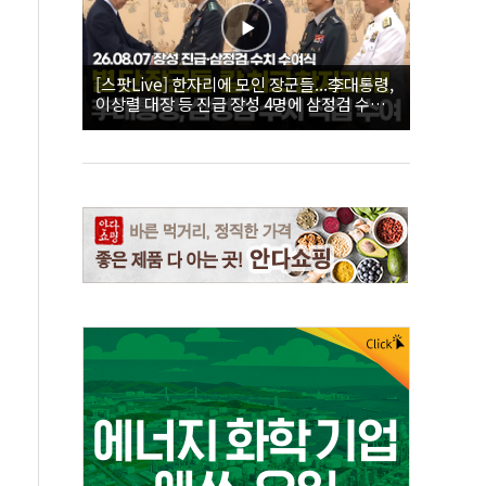
[스팟Live] 한자리에 모인 장군들...李대통령,
이상렬 대장 등 진급 장성 4명에 삼정검 수치
직접 수여｜26.08.07 장성 진급·삼정검 수치
수여식