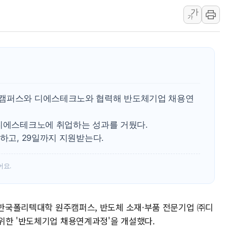
[종합] 美 7월 고용 2만3000명 감소 '쇼크'…9월 금리 인
가
[사진] 이슬람 수니파 3개국, 공동방위협정 체결
가
뉴욕증시 개장 전 특징주...아틀라시안·클라우드플레어
보훈부, 미 DPAA와 MOU… "6·25 미군 실종자 7359명
트럼프 "금리 내려야"…파월 때와 달리 워시엔 톤 낮춰
특정 정치인 측근 포항시 정책특보 내정설...포항시 '시끌'
李 "해남 태양광, 대한민국 다음 100년 밑거름…수도권 집
주캠퍼스와 디에스테크노와 협력해 반도체기업 채용연
 디에스테크노에 취업하는 성과를 거뒀다.
하고, 29일까지 지원받는다.
어요.
와 한국폴리텍대학 원주캠퍼스, 반도체 소재·부품 전문기업 ㈜디
위한 '반도체기업 채용연계과정'을 개설했다.