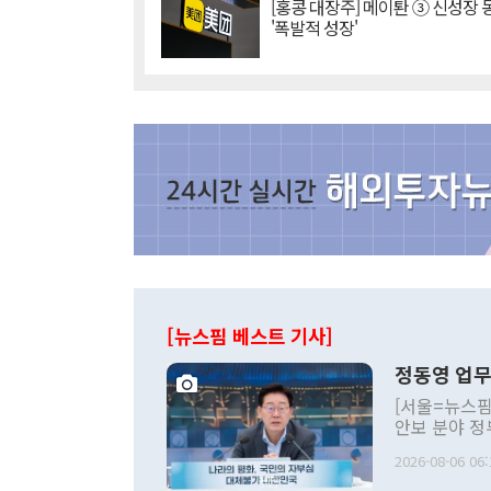
[홍콩 대장주] 메이퇀 ③ 신성장
'폭발적 성장'
[뉴스핌 베스트 기사]
정동영 업무
[서울=뉴스핌
안보 분야 정
평화공존 발전
2026-08-06 06:
발언 중에는 
언한 것이 있