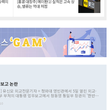
 동력의
[홍콩 대장주] 메이퇀② 실적은 고속 상
승, 밸류는 역대 저점
보고 논란
] 유신모 외교전문기자 = 청와대 영빈관에서 5일 열린 외교·
부 부처의 대통령 업무보고에서 정동영 통일부 장관의 '한반도
 구상'과 업무보고 발언이 논란을 빚고 있다. 이날 정 장관의
10
정부 내 조율을 거치지 않은 사안을 정책으로 추진하겠다고 공
는가 하면 사실 관계에 맞지 않은 설명도 있었다. 이재명 대통