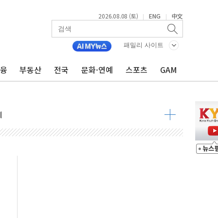
2026.08.08 (토)
ENG
中文
|
|
 정청래 격차 확대'
타진
패밀리 사이트
최고치
금융
부동산
전국
문화·연예
스포츠
GAM
 요구
낮아지며 상승… STOXX 600 지수는 나흘 연속 최고치
세
엘·이란 위협에 맞설 자체 억지력 강화
동
톱'… 美 해상봉쇄 영향
각
체주 '활짝'
스닥 선물 1%대 상승