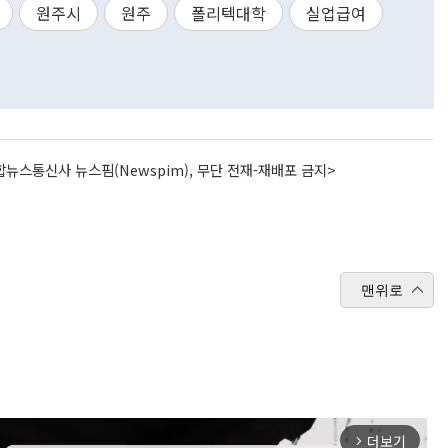
원주시
원주
폴리텍대학
실업급여
뉴스통신사 뉴스핌(Newspim), 무단 전재-재배포 금지>
맨위로
더보기
arrow_forward_ios