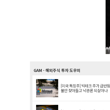
GAM
- 해외주식 투자 도우미
[미국 특징주] 빅테크 주가 급반등..
불안 잦아들고 낙관론 되살아나