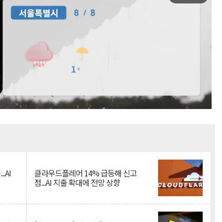
Mute
.AI
클라우드플레어 14% 급등해 신고
점...AI 지출 확대에 전망 상향