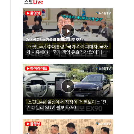
스팟
Live
[스팟Live] 李대통령 "국가폭력 피해자, 국가
가 치유해야…국가 책임 유효기간 없어"｜
26.08.07 국가폭력 피해자 위로 오찬
[스팟Live] 일상에서 장점이 더 돋보이는 '전
기 패밀리 SUV' 볼보 EX90