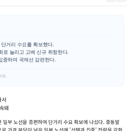
특정 정치인 측근 포항시 정책특보 내정설...포항시 '시끌'
李 "해남 태양광, 대한민국 다음 100년 밑거름…수도권 집
李 대통령, '6시간 마라톤 부동산 2차 회의' 주재… "전폭
트럼프, 中 겨냥 폴리실리콘 관세 15% 부과…美 태양광주
[사진] 빈살만과 에르도안의 만남
 단거리 수요를 확보했다.
이란와이어 "이란 최고지도자 위독…곧 사망해도 놀랍지 
5회로 늘리고 고베 신규 취항한다.
 집중하며 국제선 감편한다.
어요.
나서
지속돼
본 일부 노선을 증편하며 단거리 수요 확보에 나섰다. 중동발
로 가격 부담이 낮은 일본 노선에 '선택과 집중' 전략을 강화