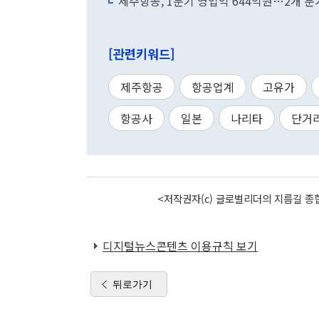
제주항공, 1분기 영업익 644억원…2개 분
[관련키워드]
제주항공
항공업계
고유가
항공사
일본
나리타
단거
<저작권자(c) 글로벌리더의 지름길 종합
디지털뉴스콘텐츠 이용규칙 보기
뒤로가기