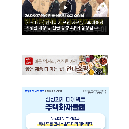
[스팟Live] 한자리에 모인 장군들...李대통령,
이상렬 대장 등 진급 장성 4명에 삼정검 수치
직접 수여｜26.08.07 장성 진급·삼정검 수치
수여식