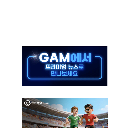
중 완화 전환점"
적 공급 확대·속도전 총력"
 급등
않아"