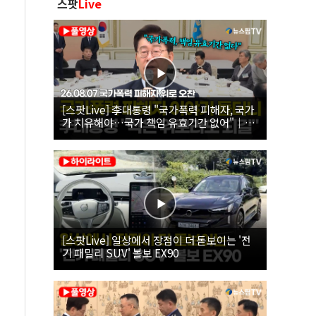
스팟
Live
[스팟Live] 李대통령 "국가폭력 피해자, 국가
가 치유해야…국가 책임 유효기간 없어"｜
26.08.07 국가폭력 피해자 위로 오찬
[스팟Live] 일상에서 장점이 더 돋보이는 '전
기 패밀리 SUV' 볼보 EX90