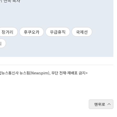
기 연속 흑자
장거리
후쿠오카
무급휴직
국제선
리
뉴스통신사 뉴스핌(Newspim), 무단 전재-재배포 금지>
맨위로