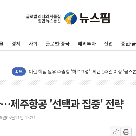
유럽증시, 美 고용 예상 밖 부진에 연준 금리 인상 가능성 
미 연준 매파 기세 꺾이나…고용 감소에 9월 동결 전망 우
[종합] 이슬람 수니파 3국, '공동방위협정' 체결… 이스라
울
경제
사회
글로벌·중국
해외투자
산업
증권·
트럼프, 백신·자폐증 행정명령 검토…"이르면 다음 주"
美 항소법원, 백악관 무도회장 공사 중단 명령…트럼프 제
이란 핵심 원유 수출항 '하르그섬', 최근 1주일 이상 '올스
美 고용 쇼크에 엔화 장중 급등…시장은 "또 개입했나" 촉
속보
[AI MY 뉴스] 뉴욕 반도체주 프리뷰...美 고용 쇼크에 반도
뉴욕증시 프리뷰, 美 고용 쇼크에 금리 인상 우려 후퇴…나
[종합] 美 7월 고용 2만3000명 감소 '쇼크'…9월 금리 인
…제주항공 '선택과 집중' 전략
[사진] 이슬람 수니파 3개국, 공동방위협정 체결
뉴욕증시 개장 전 특징주...아틀라시안·클라우드플레어
26년05월11일 15:31
보훈부, 미 DPAA와 MOU… "6·25 미군 실종자 7359명
가
가
트럼프 "금리 내려야"…파월 때와 달리 워시엔 톤 낮춰