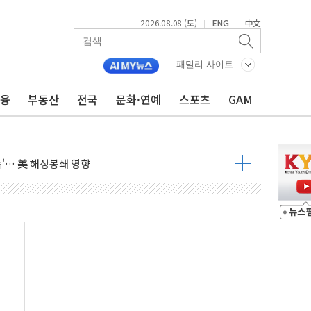
2026.08.08 (토)
ENG
中文
|
|
낮아지며 상승… STOXX 600 지수는 나흘 연속 최고치
세
패밀리 사이트
엘·이란 위협에 맞설 자체 억지력 강화
금융
부동산
전국
문화·연예
스포츠
GAM
동
톱'… 美 해상봉쇄 영향
각
체주 '활짝'
스닥 선물 1%대 상승
상 기대 후퇴
·태양광주↑ VS 트레이드데스크·웬디스↓
 끝까지 찾겠다"