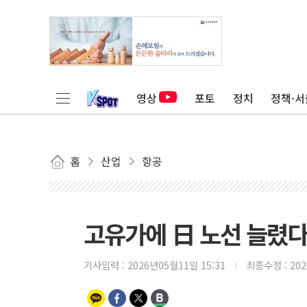
영상
포토
정치
정책·서
홈
산업
항공
고유가에 日 노선 늘렸다
기사입력 :
2026년05월11일 15:31
최종수정 :
20