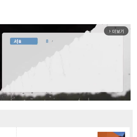
더보기
arrow_forward_ios
Mute