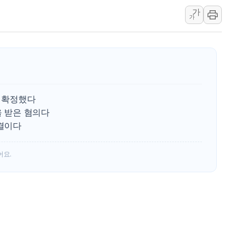
가
[종합] 美 7월 고용 2만3000명 감소 '쇼크'…9월 금리 인
가
[사진] 이슬람 수니파 3개국, 공동방위협정 체결
뉴욕증시 개장 전 특징주...아틀라시안·클라우드플레어
보훈부, 미 DPAA와 MOU… "6·25 미군 실종자 7359명
트럼프 "금리 내려야"…파월 때와 달리 워시엔 톤 낮춰
특정 정치인 측근 포항시 정책특보 내정설...포항시 '시끌'
을 확정했다
李 "해남 태양광, 대한민국 다음 100년 밑거름…수도권 집
을 받은 혐의다
李 대통령, '6시간 마라톤 부동산 2차 회의' 주재… "전폭
판결이다
트럼프, 中 겨냥 폴리실리콘 관세 15% 부과…美 태양광주
어요.