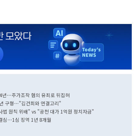
징역 4년…주가조작 혐의 유죄로 뒤집혀
 8년 구형…"김건희와 연결고리"
법 원칙 위배" vs "공천 대가 1억원 정치자금"
결심…1심 징역 1년 8개월