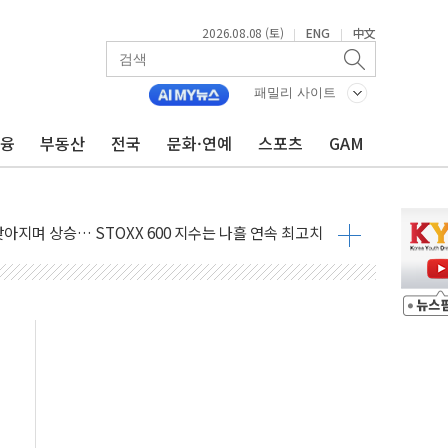
2026.08.08 (토)
ENG
中文
|
|
패밀리 사이트
금융
부동산
전국
문화·연예
스포츠
GAM
최고치
 요구
낮아지며 상승… STOXX 600 지수는 나흘 연속 최고치
세
엘·이란 위협에 맞설 자체 억지력 강화
동
톱'… 美 해상봉쇄 영향
각
체주 '활짝'
스닥 선물 1%대 상승