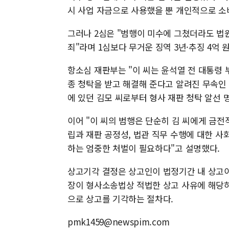
시 사업 자금으로 사용했을 뿐 개인적으로 소
그러나 2심은 "범행이 미수에 그쳤더라도 법
죄"라며 1심보다 무거운 징역 3년·추징 4억 
항소심 재판부는 "이 씨는 윤석열 전 대통령
종 청탁을 받고 해결해 준다고 알려진 무속인
에 있던 김모 씨로부터 형사 재판 청탁 알선 
이어 "이 씨의 범행은 단순히 김 씨에게 금전
립과 재판 공정성, 법관 직무 수행에 대한 사
하는 엄중한 처벌이 필요하다"고 설명했다.
상고기각 결정은 상고인이 법정기간 내 상고
장이 형사소송법상 적법한 상고 사유에 해당하
으로 상고를 기각하는 절차다.
pmk1459@newspim.com