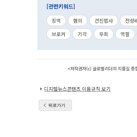
[관련키워드]
징역
혐의
건진법사
전성
브로커
기각
무죄
역할
<저작권자(c) 글로벌리더의 지름길 종합
디지털뉴스콘텐츠 이용규칙 보기
뒤로가기