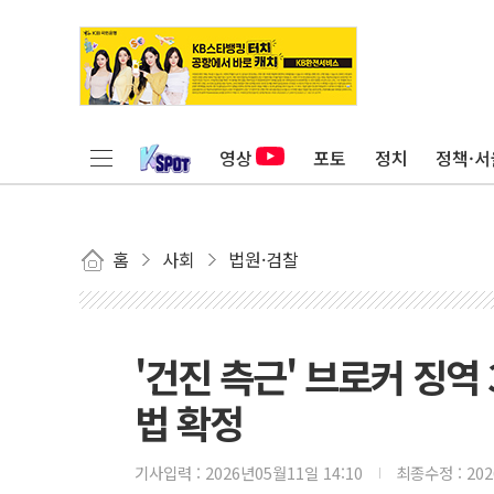
영상
포토
정치
정책·서
홈
사회
법원·검찰
'건진 측근' 브로커 징역
법 확정
기사입력 :
2026년05월11일 14:10
최종수정 :
20