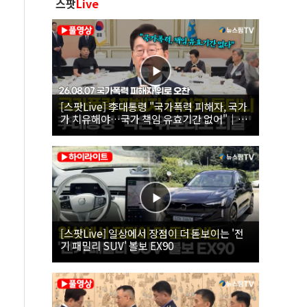
스팟
Live
[스팟Live] 李대통령 "국가폭력 피해자, 국가
가 치유해야…국가 책임 유효기간 없어"｜
26.08.07 국가폭력 피해자 위로 오찬
[스팟Live] 일상에서 장점이 더 돋보이는 '전
기 패밀리 SUV' 볼보 EX90