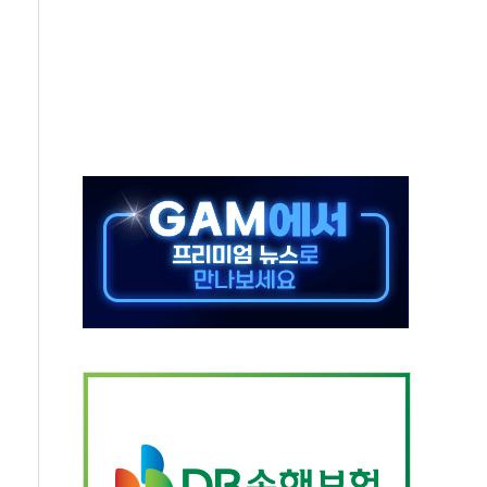
상 기대 후퇴
·태양광주↑ VS 트레이드데스크·웬디스↓
 끝까지 찾겠다"
중 완화 전환점"
적 공급 확대·속도전 총력"
 급등