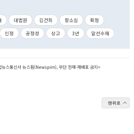
배
대법원
김건희
항소심
확정
인정
공정성
상고
3년
알선수재
뉴스통신사 뉴스핌(Newspim), 무단 전재-재배포 금지>
맨위로