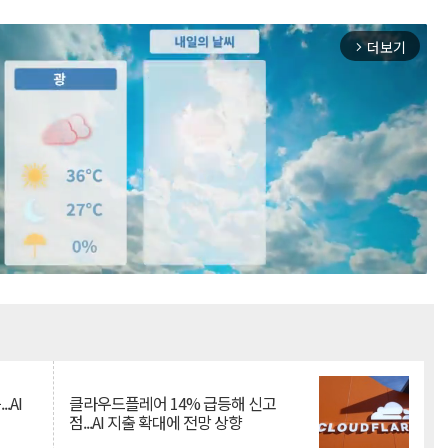
더보기
arrow_forward_ios
Mute
.AI
클라우드플레어 14% 급등해 신고
점...AI 지출 확대에 전망 상향