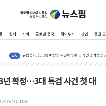
울
경제
사회
글로벌·중국
해외투자
산업
증권·
뉴욕증시, 고용 쇼크에 금리 인상 우려 후퇴…S&P500 
트럼프, 쿡 연준 이사 해임 재추진…"26일까지 의혹 소명"
유럽증시, 美 고용 예상 밖 부진에 연준 금리 인상 가능성 
미 연준 매파 기세 꺾이나…고용 감소에 9월 동결 전망 우
속보
[종합] 이슬람 수니파 3국, '공동방위협정' 체결… 이스라
트럼프, 백신·자폐증 행정명령 검토…"이르면 다음 주"
美 항소법원, 백악관 무도회장 공사 중단 명령…트럼프 제
 3년 확정…3대 특검 사건 첫 대
이란 핵심 원유 수출항 '하르그섬', 최근 1주일 이상 '올스
美 고용 쇼크에 엔화 장중 급등…시장은 "또 개입했나" 촉
[AI MY 뉴스] 뉴욕 반도체주 프리뷰...美 고용 쇼크에 반도
26년07월27일 13:44
뉴욕증시 프리뷰, 美 고용 쇼크에 금리 인상 우려 후퇴…나