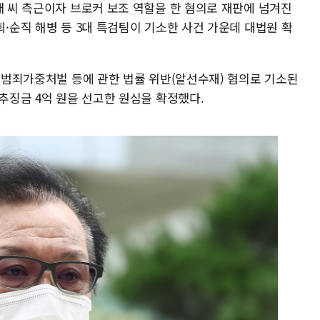
배 씨 측근이자 브로커 보조 역할을 한 혐의로 재판에 넘겨진
희·순직 해병 등 3대 특검팀이 기소한 사건 가운데 대법원 확
정 범죄가중처벌 등에 관한 법률 위반(알선수재) 혐의로 기소된
 추징금 4억 원을 선고한 원심을 확정했다.