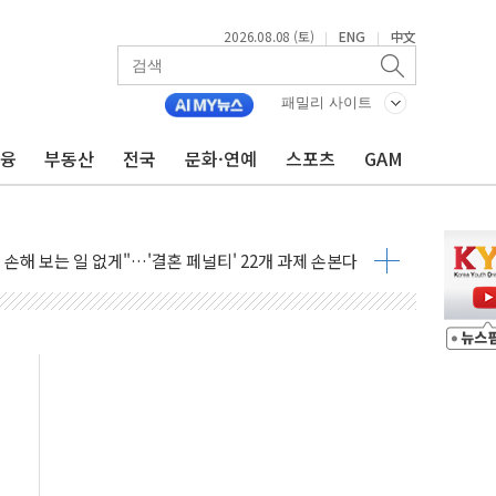
2026.08.08 (토)
ENG
中文
|
|
(8.10~8.14)
만지작…공습 한계·탄약 부족 현실화
패밀리 사이트
 최대 50㎜ 폭우…강원 동해안 강한 비 어어져
금융
부동산
전국
문화·연예
스포츠
GAM
…60대 환경미화원 수거차에 치여 사망
흉기 난동…60대 남성 2명 숨져
손해 보는 일 없게"…'결혼 페널티' 22개 과제 손본다
서 모터보트 전복…1명 사망·1명 실종
자 기림의 날 참석..."국제적 시민 연대로 목소리 내야"
질 중 실종 60대 나흘만에 숨진 채 발견
 흉기 살해 10대 아들 체포
 '뻔뻔' 받아친 정청래…제주 연설서 신경전 고조
재검토 지시…與 "적극 환영"·野 "졸속 국정"
주의보…10일까지 최대 3.5m 높은 물결
사망 23명…정부, 비상대응기구 가동