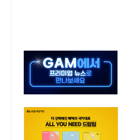
, 수도 베이징도 부동산 규제 철폐
위 상승으로 피서객 7명 고립…전원 구조
별똥별 멍' 운영…페르세우스 유성우 관측
시간당 50mm 이상 폭우…호우경보 발효
0대 숨져…온열질환 여부 조사
능시험 오전 집중 편성…체감온도 38도 넘으면 중단