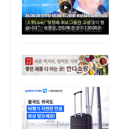
[스팟Live] “정청래 후보 그동안 고생 많이 했
습니다”…송영길, 연임에 선 긋기 | 26.08.08
더불어민주당 당대표·최고위원 후보 제주 합
동연설회