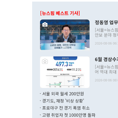
[뉴스핌 베스트 기사]
정동영 업무
[서울=뉴스핌
안보 분야 정
평화공존 발전
2026-08-06 06:
발언 중에는 
언한 것이 있
령은 공개적으
6월 경상수
주의적 희망에
관의 대북 정
[서울=뉴스핌
관 부처 장관
어 역대 최대
관의 무리한 
출 호조로 월
다. [정동영 통일부 장관이 지난달 23일 오후 서울 종로구 정부서울청사에
2026-08-06 08:
료=한국은행] 한국은행이 6일 발표한 '2026년 6월 국제수지(잠정)'에
서 취임 1주년 
면 지난 6월
부 장관 권한
1000만달러
서울 외곽 월세 200만원
발전 구상'을
이에 따라 올
적 갈등 해결
경기도, 재정 '비상 상황'
했다. 경상수
결과 혐오의 
9000만달러
프로야구 전 경기 폭염 취소
년간의 CVI
지 기준 상품
고령 취업자 첫 1000만명 돌파
무너졌다고도 
며 월간 기준