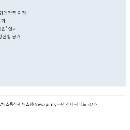
희귀의약품 지정
용화
페인' 실시
영현황 공개
뉴스통신사 뉴스핌(Newspim), 무단 전재-재배포 금지>