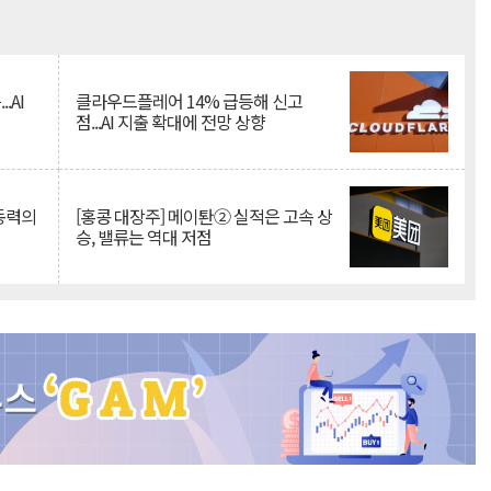
Mute
.AI
클라우드플레어 14% 급등해 신고
점...AI 지출 확대에 전망 상향
 동력의
[홍콩 대장주] 메이퇀② 실적은 고속 상
승, 밸류는 역대 저점