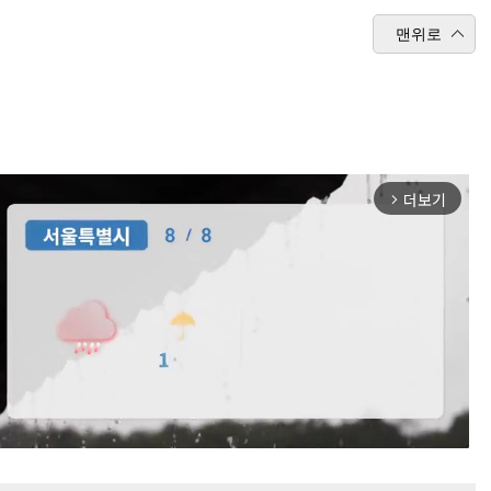
맨위로
더보기
arrow_forward_ios