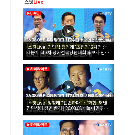
스팟
Live
[스팟Live] 김민석·정청래 ‘초접전’ 2차전 승
자는?...제3차 정기전국당원대회 후보자 인천
합동연설회 생중계 | 26.08.08
[스팟Live] 정청래 “뻔뻔하다”…‘화합’ 꺼낸
김민석에 정면 반격 | 26.08.08 더불어민주당
당대표·최고위원 후보 제주 합동연설회