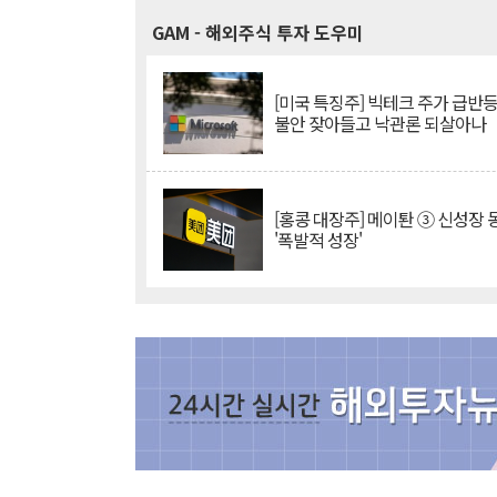
GAM
- 해외주식 투자 도우미
[미국 특징주] 빅테크 주가 급반등..
불안 잦아들고 낙관론 되살아나
[홍콩 대장주] 메이퇀 ③ 신성장
'폭발적 성장'