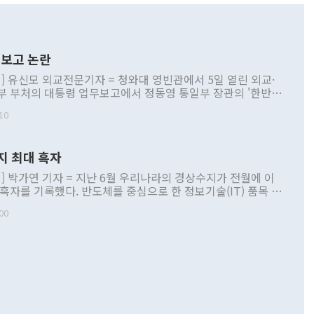
보고 논란
] 유신모 외교전문기자 = 청와대 영빈관에서 5일 열린 외교·
부 부처의 대통령 업무보고에서 정동영 통일부 장관의 '한반도
 구상'과 업무보고 발언이 논란을 빚고 있다. 이날 정 장관의
10
정부 내 조율을 거치지 않은 사안을 정책으로 추진하겠다고 공
는가 하면 사실 관계에 맞지 않은 설명도 있었다. 이재명 대통
로 신중을 기해 달라고 경고했고, 조현 외교부 장관은 '이상
지 최대 흑자
 근거한 비현실적 구상'이라는 비판을 내놨다. 그동안 정 장
책 관련 발언이 물의를 빚은 적은 여러 번 있지만 대통령과 유
] 박가연 기자 = 지난 6월 우리나라의 경상수지가 전월에 이
이 공개적으로 부정적 입장을 표명한 것은 이례적이다. 정 장
 흑자를 기록했다. 반도체를 중심으로 한 정보기술(IT) 품목 수
대북 접근법과 월권을 제어해야 한다는 목소리도 높아지고 있
간 상품수출이 처음으로 1000억달러를 넘어선 영향이다. [자
00
 따르
기자간담회를 하고 있다. [사진=통일부] 2026.07.23 ◆통일
 경상수지는 497억3000만달러 흑자로 집계됐다. 전월(386억
 넘어선 주장 정 장관은 이날 업무보고에서 '한반도 평화공존
)에 이어 두 달 연속 월간 기준 역대 최대 기록을 갈아치웠다.
 설명하면서 이재명 정부 2년차 핵심 과제로 상호 존중·평화
해 상반기 누적 경상수지 흑자는 1910억1000만달러를 기록
·핵 없는 한반도 등 3대 기본 방향을 제시했다. 정 장관은 "대
지 흑자를 견인한 것은 상품수지다. 6월 상품수지는 478억
언어는 멈춰야 한다"면서 주적 용어 대체를 주장했다. 지난 25
 흑자를 기록하며 전월에 이어 역대 최대를 다시 썼다. 국제수
D(완전하고 검증가능하며 되돌릴 수 없는 비핵화) 구도는 이미
수출은 1123억7000만달러로 전년 동월 대비 84.5% 증가하
했다. 또 "현 시점에서 흘러간 선(先)비핵화만 되뇌는 것은
 처음으로 1000억달러를 넘어섰다. 상품수입은 644억8000만