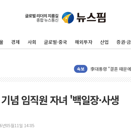
이번주 국내 주요 금융일정
美, 이란전 출구전략 
강릉·동해·삼척 시간당
울
경제
사회
글로벌·중국
해외투자
산업
증권·
폐기물 수거하다 참변
서울 중랑구 주택가서 
李대통령 "결혼 때문에 
여수 오동도 인근 해상
속보
추미애, '위안부' 피해
인천 선재도 갯벌서 해루
인천서 말다툼 중 어머니
 기념 임직원 자녀 '백일장·사생
'화합' 꺼낸 김민석에
李대통령, ISA 개편 
동해중부 전 해상 풍랑
26년05월11일 14:05
연일 폭염에 온열질환 