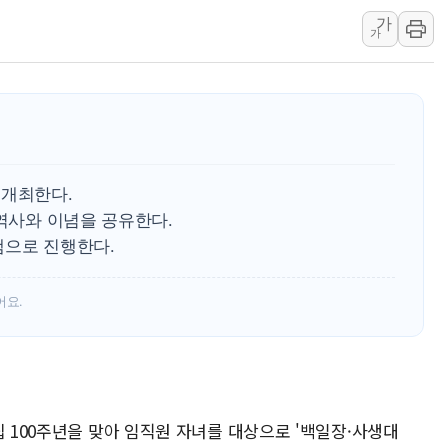
가
中 전방위 아파트 부양
가
인제 용대리 계곡서 수
동해시, 11~14일 '
강원 중·남부 동해안 
청양 밭에서 일하던 9
폭염에 車 운전면허 기
 개최한다.
 역사와 이념을 공유한다.
램으로 진행한다.
어요.
립 100주년을 맞아 임직원 자녀를 대상으로 '백일장·사생대