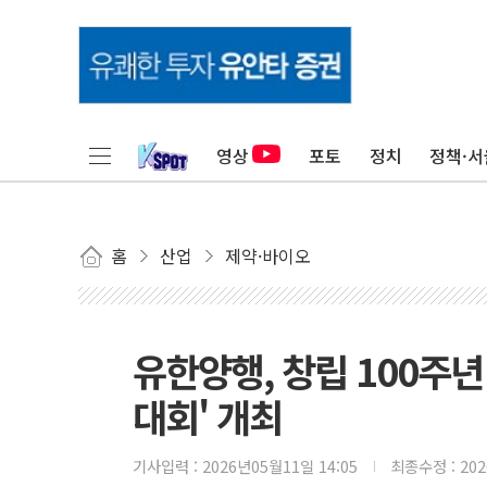
영상
포토
정치
정책·서
홈
산업
제약·바이오
유한양행, 창립 100주년
대회' 개최
기사입력 :
2026년05월11일 14:05
최종수정 :
20