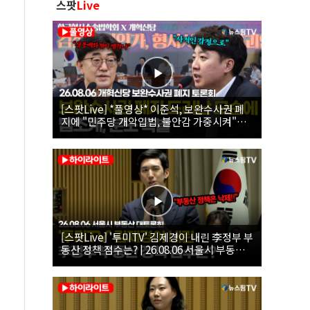
스팟
Live
[스팟Live] *풀영상* 이준석, 보완수사권 폐
지에 "민주당 개악입법, 불안감 가중시켜"｜
26.08.06 개혁신당 보완수사권 폐지 토론회
[스팟Live] '투미TV' 김제경이 내린 李정부 부
동산 정책 점수는? | 26.08.06 서울시 부동산
대토론회