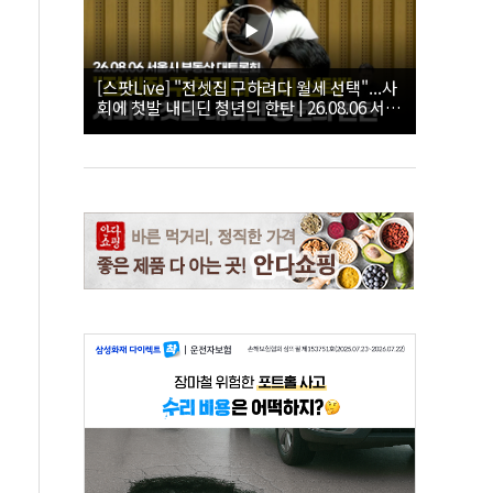
[스팟Live] "전셋집 구하려다 월세 선택"...사
회에 첫발 내디딘 청년의 한탄 | 26.08.06 서울
시 부동산 대토론회