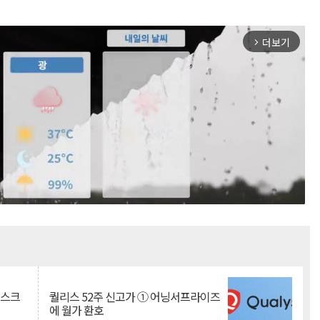
더보기
arrow_forward_ios
Mute
리스크
퀄리스 52주 신고가 ① 어닝서프라이즈
에 월가 환호