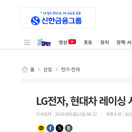
영상
포토
정치
정책·서
홈
산업
전기·전자
LG전자, 현대차 레이싱
기사입력 :
2026년05월11일 08:32
최종수정 :
20