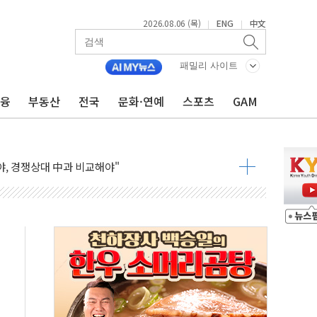
2026.08.06 (목)
ENG
中文
|
|
패밀리 사이트
금융
부동산
전국
문화·연예
스포츠
GAM
버리지 위험수위…숨은 차입이 더 큰 변수"
대응 1단계 진압 중
야, 경쟁상대 中과 비교해야"
하는 '선봉'의 대민 봉사
미사일 1발 발사… 올해 10번째·42일 만 도발
 새 안보 위기… 반군·마약카르텔이 습득해 전투 활용
어선 구조
무해한 표면 부식 물질"
분만에 진화...외국인 노동자 숨져
즌2
축 피해 최소화 '총력 대응'