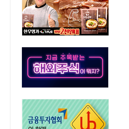
유입에도 박스권…美 암호화폐 법안 처리 여부도 변수
 '62일째'..."대부분 여기서 상주"
질환자 2665명·사망 23명
종목에 코스피 '휘청'
탄도미사일 발사
·건물 1동 전소
년 이상…리뉴얼이 경쟁력 가른다
호 구속적부심 기각
혁위에 보완수사권 폐지 우려 전달