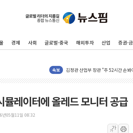
울
경제
사회
글로벌·중국
해외투자
산업
증권·
'월가의 황제' 다이먼 "금융시장 레
양주 섬유염색공장서 화재 1명 중상…
김정관 산업부 장관 "주 52시간 손봐
해군 1함대 창설 80주년…지역과 함께
속보
[3보] 북, 원산서 동해로 단거리 탄도
우크라 드론 전술, 중남미 콜롬비아에
동해해경, 독도 해상서 부유물 감긴 
 시뮬레이터에 올레드 모니터 공급
주한미군 "오산기지 누출, 백린 아닌 
구미 폐염산처리업체서 불 2시간30여
26년05월11일 08:32
해군과 함께하는 '불금전파, 송정' 시
가
가
강원도 폭염특보 11일째…온열질환·가