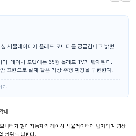
[코인 시황] 비트코인, ETF 자금 
[르포] 39도 폭염 속 잠실 개표소 시위
강원·전라권 폭염중대경보 확대…온열
빚투·레버리지 줄었지만, 반도체 두 
[2보] 북한, 원산서 동해상 단거리 
 레이싱 시뮬레이터에 올레드 모니터를 공급한다고 밝혔
양주 가전제품 창고서 화재…차량 3대
터, 레이서 모델에는 65형 올레드 TV가 탑재된다.
종로·중구 오피스 78%가 준공 10
암 표현으로 실제 같은 가상 주행 환경을 구현한다.
법원, '관저 이전 봐주기 감사' 유병
성폭력 피해자 보호단체, 경찰수사개
어요.
 확대
레드 모니터가 현대자동차의 레이싱 시뮬레이터에 탑재되며 영상
업 범위를 넓힌다.