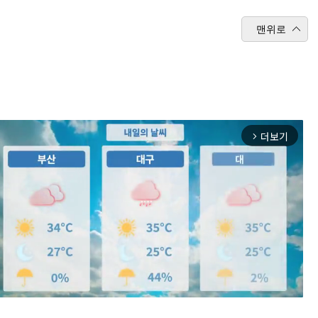
맨위로
더보기
arrow_forward_ios