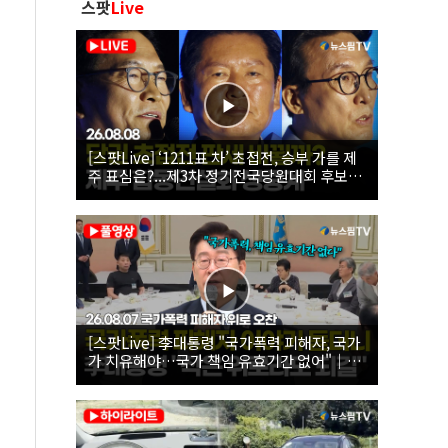
스팟
Live
[스팟Live] ‘1211표 차’ 초접전, 승부 가를 제
주 표심은?...제3차 정기전국당원대회 후보자
제주 합동연설회 생중계 | 26.08.08
[스팟Live] 李대통령 "국가폭력 피해자, 국가
가 치유해야…국가 책임 유효기간 없어"｜
26.08.07 국가폭력 피해자 위로 오찬