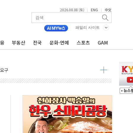
2026.08.08 (토)
ENG
中文
|
|
패밀리 사이트
금융
부동산
전국
문화·연예
스포츠
GAM
해소될 듯
것"
지대' 우려
청래 '격차 확대'
타진