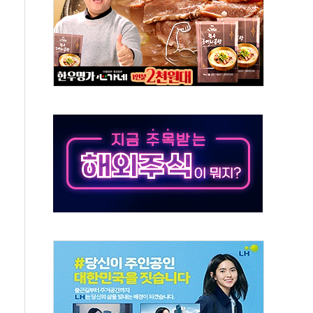
최고치
 요구
낮아지며 상승… STOXX 600 지수는 나흘 연속 최고치
세
엘·이란 위협에 맞설 자체 억지력 강화
동
톱'… 美 해상봉쇄 영향
각
체주 '활짝'
스닥 선물 1%대 상승
상 기대 후퇴