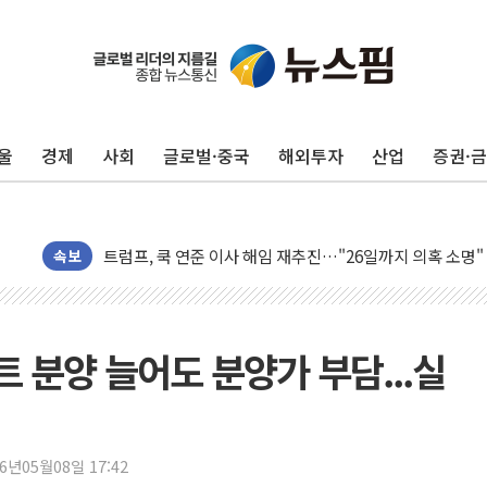
울
경제
사회
글로벌·중국
해외투자
산업
증권·
李대통령, 'ISA·주가누르기 방지법' 전면 재검토 지시
속보
'호우 특보' 경북 울진 시간당 20~30mm 강한 비...가뭄 
주말 무더위·열대야 지속…내륙 곳곳 소나기
오세훈 "용산공원 주택 검토, 민주당 스스로 원칙 뒤집는 
트 분양 늘어도 분양가 부담...실
충북 주말 무더위 지속…청주·진천 35도, 곳곳 소나기
10월 보완수사권 폐지·공소청 출범…피해자들 '범죄 사각
민주당, 오늘 제주·인천 경선 발표...김민석 '재역전' vs 정
26년05월08일 17:42
한상협, 업계 개인정보 보안 새판 짠다…'자율규제단체' 