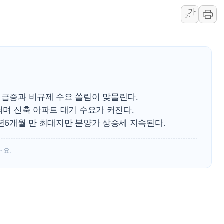
가
뉴욕증시, 고용 쇼크에 금리 인상 우려 후퇴…S&P500 
가
트럼프, 쿡 연준 이사 해임 재추진…"26일까지 의혹 소명"
유럽증시, 美 고용 예상 밖 부진에 연준 금리 인상 가능성 
미 연준 매파 기세 꺾이나…고용 감소에 9월 동결 전망 우
[종합] 이슬람 수니파 3국, '공동방위협정' 체결… 이스라
트럼프, 백신·자폐증 행정명령 검토…"이르면 다음 주"
 급증과 비규제 수요 쏠림이 맞물린다.
美 항소법원, 백악관 무도회장 공사 중단 명령…트럼프 제
되며 신축 아파트 대기 수요가 커진다.
이란 핵심 원유 수출항 '하르그섬', 최근 1주일 이상 '올스
3년6개월 만 최대지만 분양가 상승세 지속된다.
美 고용 쇼크에 엔화 장중 급등…시장은 "또 개입했나" 촉
[AI MY 뉴스] 뉴욕 반도체주 프리뷰...美 고용 쇼크에 반도
어요.
뉴욕증시 프리뷰, 美 고용 쇼크에 금리 인상 우려 후퇴…나
[종합] 美 7월 고용 2만3000명 감소 '쇼크'…9월 금리 인