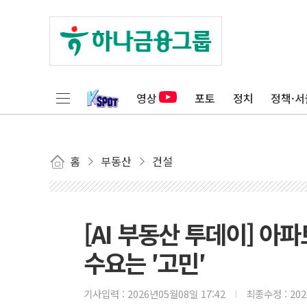
영상
포토
정치
정책·서
홈
부동산
건설
[AI 부동산 투데이] 아파
수요는 ′고민′
기사입력 :
2026년05월08일 17:42
최종수정 :
20