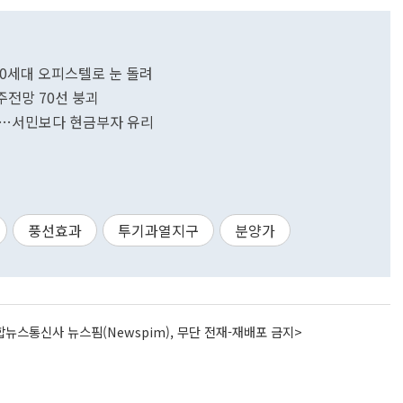
030세대 오피스텔로 눈 돌려
전망 70선 붕괴
나…서민보다 현금부자 유리
풍선효과
투기과열지구
분양가
뉴스통신사 뉴스핌(Newspim), 무단 전재-재배포 금지>