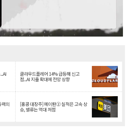
Mute
.AI
클라우드플레어 14% 급등해 신고
점...AI 지출 확대에 전망 상향
 동력의
[홍콩 대장주] 메이퇀② 실적은 고속 상
승, 밸류는 역대 저점