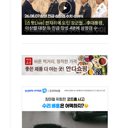
[스팟Live] 한자리에 모인 장군들...李대통령,
이상렬 대장 등 진급 장성 4명에 삼정검 수치
직접 수여｜26.08.07 장성 진급·삼정검 수치
수여식