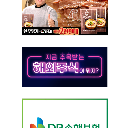
상 기대 후퇴
·태양광주↑ VS 트레이드데스크·웬디스↓
 끝까지 찾겠다"
중 완화 전환점"