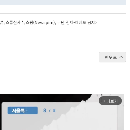
뉴스통신사 뉴스핌(Newspim), 무단 전재-재배포 금지>
맨위로
더보기
arrow_forward_ios