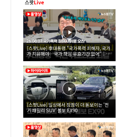
스팟
Live
[스팟Live] 李대통령 "국가폭력 피해자, 국가
가 치유해야…국가 책임 유효기간 없어"｜
26.08.07 국가폭력 피해자 위로 오찬
[스팟Live] 일상에서 장점이 더 돋보이는 '전
기 패밀리 SUV' 볼보 EX90