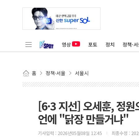
영상
포토
정치
정책·서
홈
정책·서울
서울시
[6·3 지선] 오세훈, 정
언에 "닭장 만들거냐"
기사입력 :
2026년05월08일 12:45
최종수정 :
20