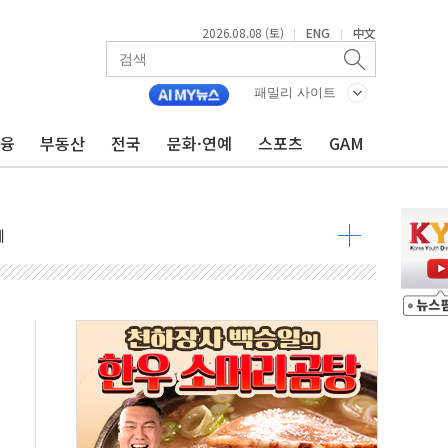
2026.08.08 (토)
ENG
中文
|
|
 정청래 격차 확대'
타진
패밀리 사이트
최고치
금융
부동산
전국
문화·연예
스포츠
GAM
 요구
낮아지며 상승… STOXX 600 지수는 나흘 연속 최고치
세
엘·이란 위협에 맞설 자체 억지력 강화
동
톱'… 美 해상봉쇄 영향
각
체주 '활짝'
스닥 선물 1%대 상승