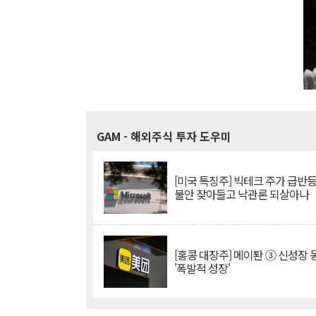
GAM
- 해외주식 투자 도우미
[미국 특징주] 빅테크 주가 급반등..
불안 잦아들고 낙관론 되살아나
[홍콩 대장주] 메이퇀 ③ 신성장
'폭발적 성장'