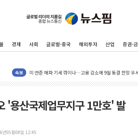
민주, 오늘 제주·인천 경선 결과 발표...'김민석 재역전 vs
한상협, 업계 개인정보 보안 새판 짠다…'자율규제단체' 
뉴욕증시, 고용 쇼크에 금리 인상 우려 후퇴…S&P500 
울
경제
사회
글로벌·중국
해외투자
산업
증권·
트럼프, 쿡 연준 이사 해임 재추진…"26일까지 의혹 소명"
유럽증시, 美 고용 예상 밖 부진에 연준 금리 인상 가능성 
미 연준 매파 기세 꺾이나…고용 감소에 9월 동결 전망 우
속보
[종합] 이슬람 수니파 3국, '공동방위협정' 체결… 이스라
트럼프, 백신·자폐증 행정명령 검토…"이르면 다음 주"
美 항소법원, 백악관 무도회장 공사 중단 명령…트럼프 제
원오 '용산국제업무지구 1만호' 발
이란 핵심 원유 수출항 '하르그섬', 최근 1주일 이상 '올스
美 고용 쇼크에 엔화 장중 급등…시장은 "또 개입했나" 촉
[AI MY 뉴스] 뉴욕 반도체주 프리뷰...美 고용 쇼크에 반도
뉴욕증시 프리뷰, 美 고용 쇼크에 금리 인상 우려 후퇴…나
26년05월08일 12:45