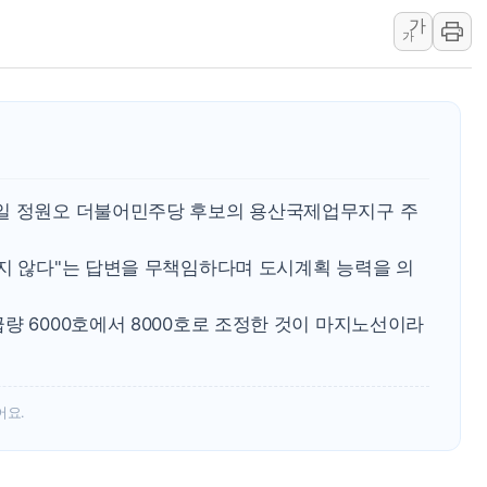
[종합] 美 7월 고용 2만3000명 감소 '쇼크'…9월 금리 인
가
[사진] 이슬람 수니파 3개국, 공동방위협정 체결
가
뉴욕증시 개장 전 특징주...아틀라시안·클라우드플레어
보훈부, 미 DPAA와 MOU… "6·25 미군 실종자 7359명
트럼프 "금리 내려야"…파월 때와 달리 워시엔 톤 낮춰
특정 정치인 측근 포항시 정책특보 내정설...포항시 '시끌'
李 "해남 태양광, 대한민국 다음 100년 밑거름…수도권 집
8일 정원오 더불어민주당 후보의 용산국제업무지구 주
하지 않다"는 답변을 무책임하다며 도시계획 능력을 의
량 6000호에서 8000호로 조정한 것이 마지노선이라
어요.