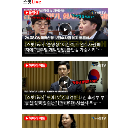
스팟
Live
[스팟Live] *풀영상* 이준석, 보완수사권 폐
지에 "민주당 개악입법, 불안감 가중시켜"｜
26.08.06 개혁신당 보완수사권 폐지 토론회
[스팟Live] '투미TV' 김제경이 내린 李정부 부
동산 정책 점수는? | 26.08.06 서울시 부동산
대토론회