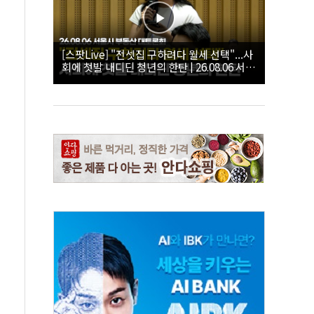
[스팟Live] "전셋집 구하려다 월세 선택"...사
회에 첫발 내디딘 청년의 한탄 | 26.08.06 서울
시 부동산 대토론회