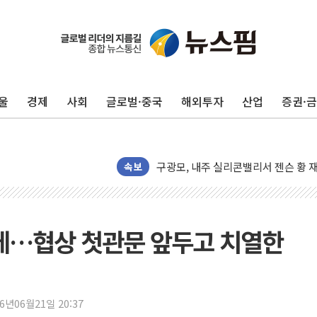
울
경제
사회
글로벌·중국
해외투자
산업
증권·
유럽증시, 견조한 실적 소화하며 대부분
리투아니아 국방 "러, 우크라 드론으로
구광모, 내주 실리콘밸리서 젠슨 황 
뉴욕증시 개장 전 특징주...모더나
속보
김정관 장관 "영업이익 N% 성과급
뉴욕증시 프리뷰, 미 주가선물 AI주
청와대, 북한 단거리 탄도미사일 발사
데…협상 첫관문 앞두고 치열한
금값 7주 만에 최고…美 고용 둔화·
[인도증시] 중동 긴장 완화에 실적 호
러, 1인칭시점 드론으로 우크라 민간
26년06월21일 20:37
[베트남 증시] 지수 하락 속 'DGC