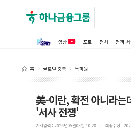
영상
포토
정치
정책·서
홈
글로벌·중국
특파원
美-이란, 확전 아니라는
'서사 전쟁'
기사입력 :
2026년05월08일 10:20
최종수정 :
20