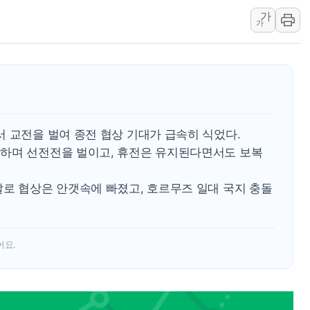
가
'월가의 황제' 다이먼 "금융시장 레
가
양주 섬유염색공장서 화재 1명 중상…
김정관 산업부 장관 "주 52시간 손봐
해군 1함대 창설 80주년…지역과 함께
[3보] 북, 원산서 동해로 단거리 탄도
우크라 드론 전술, 중남미 콜롬비아에
 교전을 벌여 종전 협상 기대가 급속히 식었다.
동해해경, 독도 해상서 부유물 감긴 
하며 선전전을 벌이고, 휴전은 유지된다면서도 보복
주한미군 "오산기지 누출, 백린 아닌 
구미 폐염산처리업체서 불 2시간30여
발로 협상은 안갯속에 빠졌고, 호르무즈 일대 국지 충돌
어요.