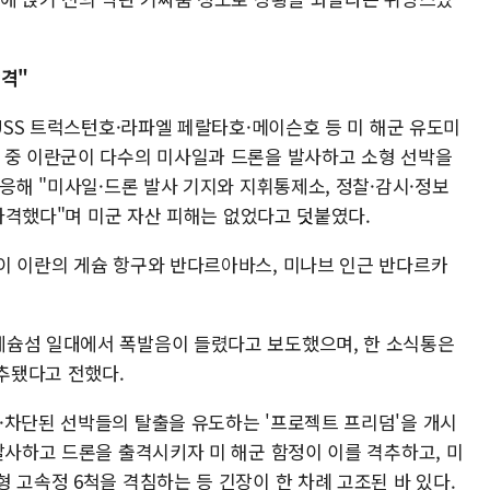
반격"
"USS 트럭스턴호·라파엘 페랄타호·메이슨호 등 미 해군 유도미
 중 이란군이 다수의 미사일과 드론을 발사하고 소형 선박을
대응해 "미사일·드론 발사 기지와 지휘통제소, 정찰·감시·정보
 타격했다"며 미군 자산 피해는 없었다고 덧붙였다.
이 이란의 게슘 항구와 반다르아바스, 미나브 인근 반다르카
게슘섬 일대에서 폭발음이 들렸다고 보도했으며, 한 소식통은
추됐다고 전했다.
·차단된 선박들의 탈출을 유도하는 '프로젝트 프리덤'을 개시
발사하고 드론을 출격시키자 미 해군 함정이 이를 격추하고, 미
 고속정 6척을 격침하는 등 긴장이 한 차례 고조된 바 있다.