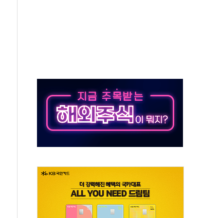
버리지 위험수위…숨은 차입이 더 큰 변수"
대응 1단계 진압 중
야, 경쟁상대 中과 비교해야"
하는 '선봉'의 대민 봉사
미사일 1발 발사… 올해 10번째·42일 만 도발
 새 안보 위기… 반군·마약카르텔이 습득해 전투 활용
어선 구조
무해한 표면 부식 물질"
분만에 진화...외국인 노동자 숨져