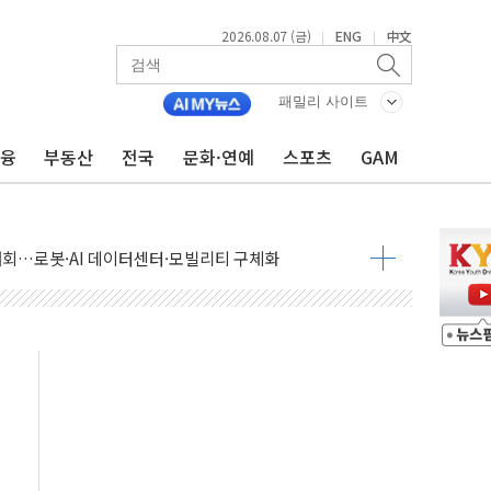
2026.08.07 (금)
ENG
中文
|
|
패밀리 사이트
금융
부동산
전국
문화·연예
스포츠
GAM
 상승… "2분기 기업 순이익 21% 증가" 전망
 나토 회원국 공격 검토… 거짓 깃발 작전"
재회…로봇·AI 데이터센터·모빌리티 구체화
·아이온큐·도어대시↑ VS 샌디스크·피그마·앱러빈↓
 반대…상법·자본시장법 개정 논의"
 차익실현 속 혼조세...웨스턴디지털·샌디스크↓
에 긴급 안보 점검회의
호르무즈 재개방 기대에 강세
조까지, 상승...호실적 보고 기업 상승세 뚜렷
인 '사파리' 공격… 시민들 공포감 극대화 전략
' 임시 주총 기대감에 홀로 상한가…마진 잔액은 사상 최고