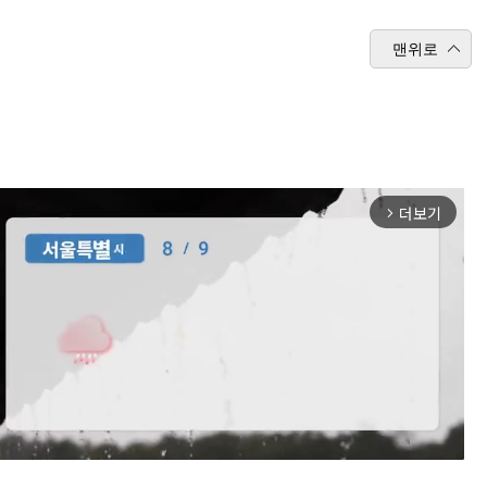
맨위로
더보기
arrow_forward_ios