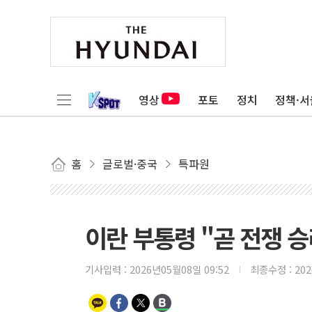
영상
포토
정치
정책·서
홈
글로벌·중국
특파원
이란 부통령 "곧 전쟁 승
기사입력 :
2026년05월08일 09:52
최종수정 :
20