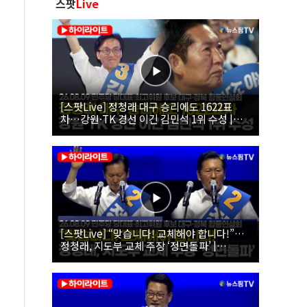
스팟
Live
[스팟Live] 정청래 대구 승리에도 1622표
차…강원·TK 경선 이긴 김민석 1위 수성 |
26.08.09 더불어민주당 당대표·최고위원 후
보 대구·경북 합동연설회
[스팟Live] “맞습니다! 교체해야 합니다!”…
정청래, 지도부 교체 주장 ‘정면돌파’ |
26.08.09 더불어민주당 당대표·최고위원 후
보 대구·경북 합동연설회