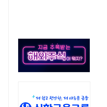
극기 거꾸로' 논란…이틀만에 철거
 예술·체육요원 최대 33% 감축
 역대 최대폭 감소한 9.4%↓…유통업계 양극화 심화
 특사'로 콜롬비아 대통령 취임식 참석
시간당 30mm 강한 비...호우 피해 없어
방…野 "청년 우롱 기괴" vs 與 "송구한 해프닝"