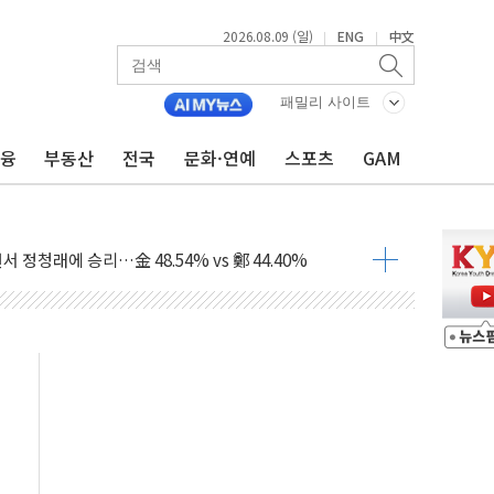
2026.08.09 (일)
ENG
中文
|
|
고 발생…작업자 1명 숨져
철강 AI융합실증센터' 들어선다
패밀리 사이트
대 숨진 채 발견...경찰, 조사 중
금융
부동산
전국
문화·연예
스포츠
GAM
.48%p 차 선두 유지...金 46.01% vs 鄭 44.53%
기 당선...합산득표율 68.63%
해 10대 구속…범행 후 반려견도 죽여
 정청래에 승리…金 48.54% vs 鄭 44.40%
경선 결과...김민석 48.54% 정청래 44.40%
발표...김민석 47.37% 정청래 45.71% 송영길 6.92%
발표...정청래 47.82% 김민석 46.35% 송영길 5.83%
발표...김민석 50.30% 정청래 41.94% 송영길 7.76%
객 400명 맞이…"마음 잇는 시간 되길"
 지급 확정되나…재상고 앞두고 막판 셈법
'행복상자' 전달