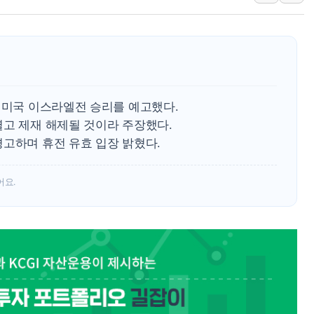
인천시 광복절 현수막 '태
병무청, 보충역 전면 손질…
홈플러스發 대형마트 판매,
윤준병·이해민 의원, '정부
'호우·산사태 주의보' 울진 
 미국 이스라엘전 승리를 예고했다.
여야, 황희 '버스 하우스' 공
열고 제재 해제될 것이라 주장했다.
경고하며 휴전 유효 입장 밝혔다.
어요.