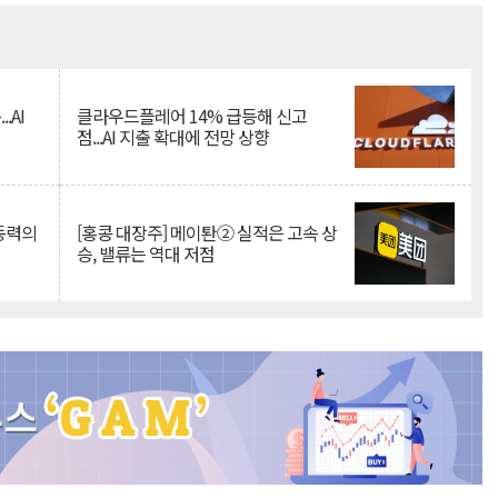
Mute
.AI
클라우드플레어 14% 급등해 신고
점...AI 지출 확대에 전망 상향
 동력의
[홍콩 대장주] 메이퇀② 실적은 고속 상
승, 밸류는 역대 저점