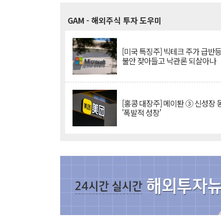
GAM
- 해외주식 투자 도우미
[미국 특징주] 빅테크 주가 급반등..
불안 잦아들고 낙관론 되살아나
[홍콩 대장주] 메이퇀 ③ 신성장
'폭발적 성장'