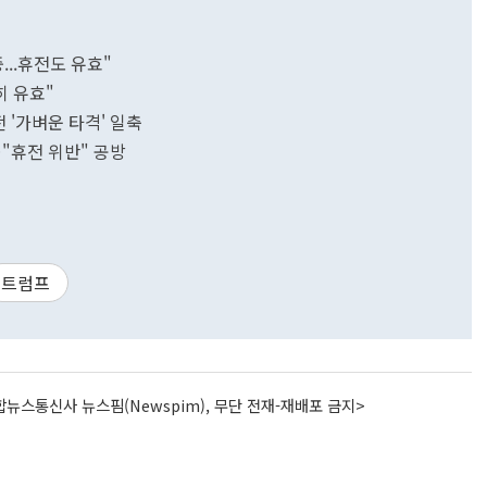
...휴전도 유효"
히 유효"
 '가벼운 타격' 일축
…"휴전 위반" 공방
트럼프
뉴스통신사 뉴스핌(Newspim), 무단 전재-재배포 금지>