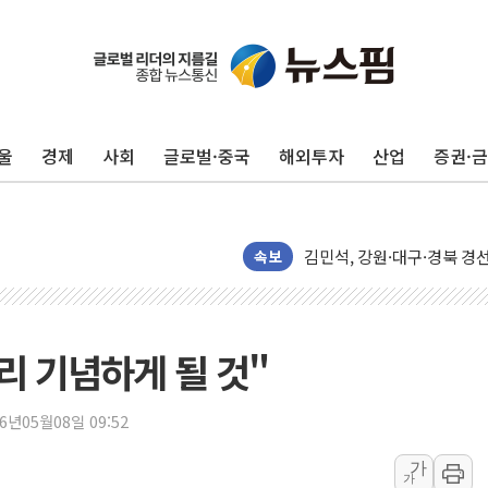
평택 진위면 공장서 질식사
포항 블루밸리 국가산단에 '
상주 낙동강 선착장 하류서 50
울
경제
사회
글로벌·중국
해외투자
산업
증권·
[종합] 김민석, 정청래에 누적 1
민주당 경북도당위원장에 오중
인천서 말다툼 중 어머니 살
김민석, 강원·대구·경북 경선서
속보
[속보] 민주, 강원·대구·경북 
[속보] 민주, 경북 경선 결과 
[속보] 민주, 대구 경선 결과 
리 기념하게 될 것"
[속보] 민주, 강원 경선 결과 
정재헌 CEO, SKT 장기고
26년05월08일 09:52
최태원, 노소영에 9440억
가
가
하나금융, 명동 소상공인에 