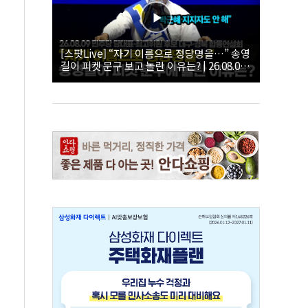
[스팟Live] “자기 이름으로 정당명을…” 송영
길이 피켓 문구 보고 놀란 이유는? | 26.08.09
더불어민주당 당대표·최고위원 후보 대구·경
북 합동연설회