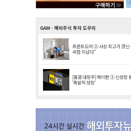
GAM
- 해외주식 투자 도우미
프론트도어 ② 사상 최고가 경신
곡점 지났다"
[홍콩 대장주] 메이퇀 ③ 신성장
'폭발적 성장'