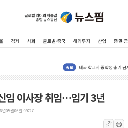
'찜통더위'에 전력수요 역대 
후티 반군, 예멘 정부군과 
42.5도 역대급 폭염…동물
울
경제
사회
글로벌·중국
해외투자
산업
증권·
경찰, 9월부터 '가족 사건'
포스코홀딩스, 포스코인터·D
태국 학교서 중학생 총기 난사
40.2도 찍은 서울 등 폭염
속보
"文정부 악몽 재현 안돼"..
신세계사이먼 '대구 프리미엄 
李대통령, 호우 피해 경북 
신임 이사장 취임…임기 3년
'변기 수리' 집주인에게 흉기
워트, 상반기 영업이익 30
26년05월06일 09:27
프롬바이오, 10일 거래 재
가
가
NH농협생명, 농작업 중 온