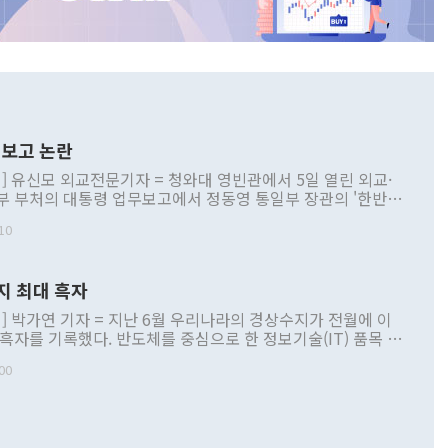
보고 논란
] 유신모 외교전문기자 = 청와대 영빈관에서 5일 열린 외교·
부 부처의 대통령 업무보고에서 정동영 통일부 장관의 '한반도
 구상'과 업무보고 발언이 논란을 빚고 있다. 이날 정 장관의
10
정부 내 조율을 거치지 않은 사안을 정책으로 추진하겠다고 공
는가 하면 사실 관계에 맞지 않은 설명도 있었다. 이재명 대통
로 신중을 기해 달라고 경고했고, 조현 외교부 장관은 '이상
지 최대 흑자
 근거한 비현실적 구상'이라는 비판을 내놨다. 그동안 정 장
책 관련 발언이 물의를 빚은 적은 여러 번 있지만 대통령과 유
] 박가연 기자 = 지난 6월 우리나라의 경상수지가 전월에 이
이 공개적으로 부정적 입장을 표명한 것은 이례적이다. 정 장
 흑자를 기록했다. 반도체를 중심으로 한 정보기술(IT) 품목 수
대북 접근법과 월권을 제어해야 한다는 목소리도 높아지고 있
간 상품수출이 처음으로 1000억달러를 넘어선 영향이다. [자
00
 따르
기자간담회를 하고 있다. [사진=통일부] 2026.07.23 ◆통일
 경상수지는 497억3000만달러 흑자로 집계됐다. 전월(386억
 넘어선 주장 정 장관은 이날 업무보고에서 '한반도 평화공존
)에 이어 두 달 연속 월간 기준 역대 최대 기록을 갈아치웠다.
 설명하면서 이재명 정부 2년차 핵심 과제로 상호 존중·평화
해 상반기 누적 경상수지 흑자는 1910억1000만달러를 기록
·핵 없는 한반도 등 3대 기본 방향을 제시했다. 정 장관은 "대