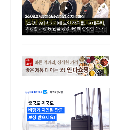
[스팟Live] 한자리에 모인 장군들...李대통령,
이상렬 대장 등 진급 장성 4명에 삼정검 수치
직접 수여｜26.08.07 장성 진급·삼정검 수치
수여식