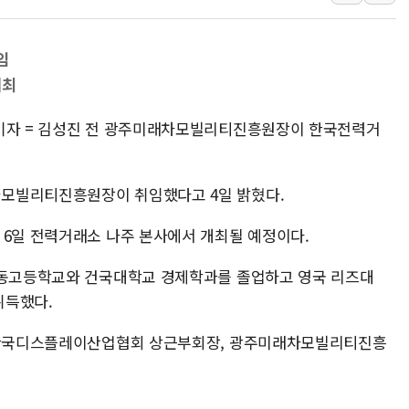
아바코, 2분기 매출 120억원
랩지노믹스 "디엑솜과 美 암
임
보로노이, 폐암 치료제 'VRN
개최
푸본현대생명, 육군 3군단과
턴기자 = 김성진 전 광주미래차모빌리티진흥원장이 한국전력거
교보생명, '교보K-맞춤건강
벼랑 끝 선 '동전주' 무더기
모빌리티진흥원장이 취임했다고 4일 밝혔다.
 6일 전력거래소 나주 본사에서 개최될 예정이다.
 대동고등학교와 건국대학교 경제학과를 졸업하고 영국 리즈대
취득했다.
, 한국디스플레이산업협회 상근부회장, 광주미래차모빌리티진흥