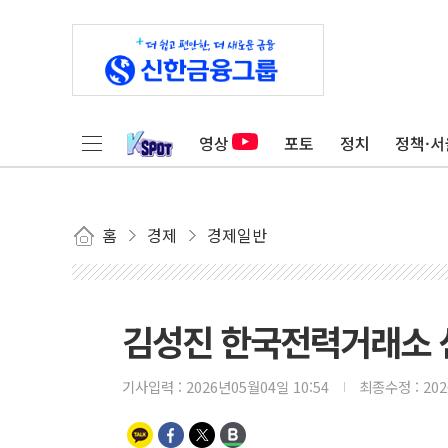
영상
포토
정치
정책·서
홈
경제
경제일반
김성진 한국전력거래소 
기사입력 :
2026년05월04일 10:54
최종수정 :
20