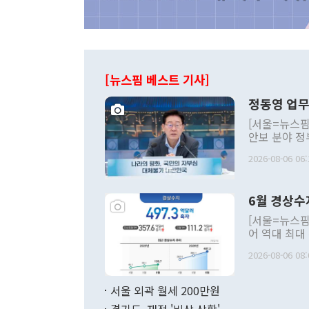
[뉴스핌 베스트 기사]
정동영 업무
[서울=뉴스핌
안보 분야 정
평화공존 발전
2026-08-06 06:
발언 중에는 
언한 것이 있
령은 공개적으
6월 경상수
주의적 희망에
관의 대북 정
[서울=뉴스핌
관 부처 장관
어 역대 최대
관의 무리한 
출 호조로 월
다. [정동영 통일부 장관이 지난달 23일 오후 서울 종로구 정부서울청사에
2026-08-06 08:
료=한국은행] 한국은행이 6일 발표한 '2026년 6월 국제수지(잠정)'에
서 취임 1주년 
면 지난 6월
부 장관 권한
1000만달러
서울 외곽 월세 200만원
발전 구상'을
이에 따라 올
적 갈등 해결