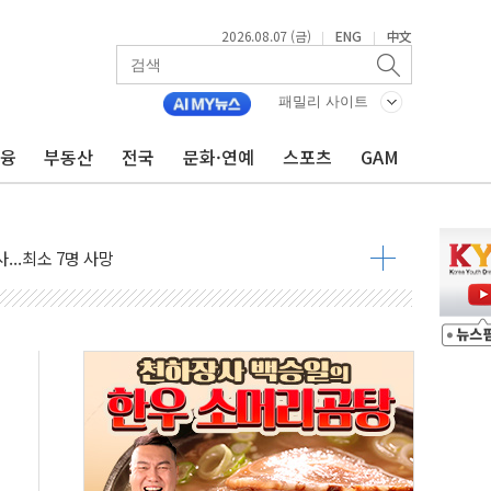
2026.08.07 (금)
ENG
中文
|
|
최고치 경신…한낮 총수요 104.3GW 기록
사우디 동시 공격… 위기 고조되는 또 다른 중동 화약고
패밀리 사이트
들도 특별식으로 여름나기 [뉴스핌 줌인]
금융
부동산
전국
문화·연예
스포츠
GAM
 못 맡는다…상피제 실시
X 지분 일부 매각
...최소 7명 사망
중대경보 해제…누적 온열질환자 2872명
.李 부동산 세제안에 與 내부서 '총선·대선 직격탄' 우려
아울렛' 건립 '본궤도'
안동·의성 특별재난지역 선포
 휘두른 30대 세입자…경찰, 현행범 체포
억원
개…"재무구조 개편"
열질환 보장…폭염기 신속 보상 강화