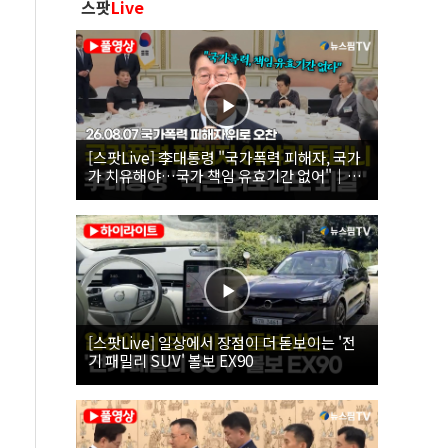
스팟
Live
[스팟Live] 李대통령 "국가폭력 피해자, 국가
가 치유해야…국가 책임 유효기간 없어"｜
26.08.07 국가폭력 피해자 위로 오찬
[스팟Live] 일상에서 장점이 더 돋보이는 '전
기 패밀리 SUV' 볼보 EX90