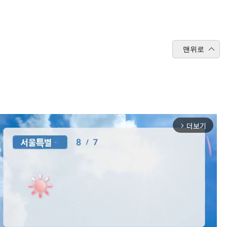
맨위로
더보기
arrow_forward_ios