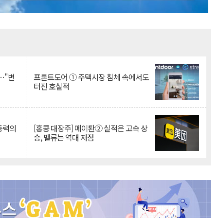
Mute
…"변
프론트도어 ① 주택시장 침체 속에서도
터진 호실적
 동력의
[홍콩 대장주] 메이퇀② 실적은 고속 상
승, 밸류는 역대 저점