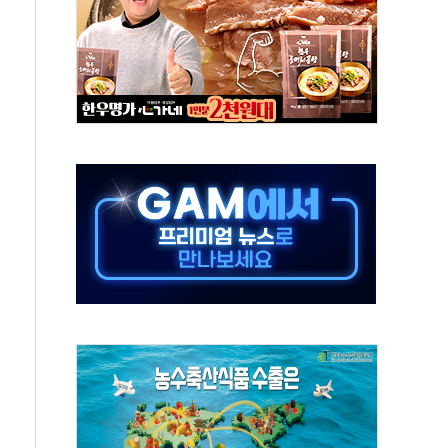
 진단 분야 독점 라이선스 계약"
11' 캐나다 IND 신청
 군 장병 금융교육·전역 지원 협약
보험' 6개월 배타적사용권 획득
 상폐 위기…관리종목 우려 지정예고 총 63개