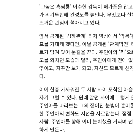
'그놈은 흑염룡' 이수현 감독이 메가폰을 잡고,
가 의기투합해 완성도를 높인다. 무엇보다 신
뜨거운 관심이 쏟아지고 있다.
앞서 공개된 '상하관계' 티저 영상에서 '악몽
프를 기대케 했다면, 이날 공개된 '관계역전'
트가 담겨 있어 눈길을 끈다. 주인아의 '픽'으
도를 외치던 모습과 달리, 주인아에게 전에 
엮이고, 자꾸만 보게 되고, 자신도 모르게 
다.
이어 한층 가까워진 두 사람 사이 포착된 아슬
자기 그럴 수 있나. 원래 알던 사이에 그렇게
주인아를 바라보는 그의 짙어진 눈빛이 흥미롭
한 주인아의 변화도 시선을 사로잡는다. 점점
사람. 주인아를 향해 이미 눈치챘을 거라며 
하게 만든다.