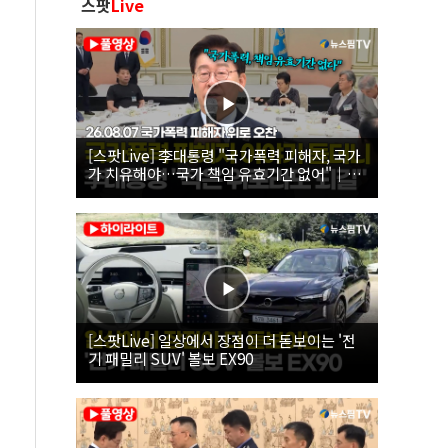
스팟
Live
[스팟Live] 李대통령 "국가폭력 피해자, 국가
가 치유해야…국가 책임 유효기간 없어"｜
26.08.07 국가폭력 피해자 위로 오찬
[스팟Live] 일상에서 장점이 더 돋보이는 '전
기 패밀리 SUV' 볼보 EX90