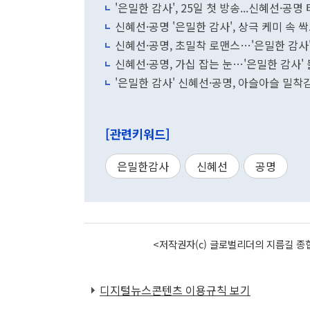
'은밀한 감사', 25일 첫 방송...신혜선·공
신혜선·공명 '은밀한 감사', 상극 케미 속
신혜선·공명, 초밀착 로맨스…'은밀한 감사
신혜선·공명, 가십 잡는 눈…'은밀한 감사
'은밀한 감사' 신혜선·공명, 아슬아슬 밀
[관련키워드]
은밀한감사
신혜선
공명
<저작권자(c) 글로벌리더의 지름길 종합
디지털뉴스콘텐츠 이용규칙 보기