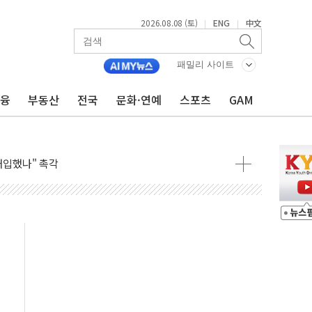
2026.08.08 (토)
ENG
中文
|
|
동결 전망 우세
체결… 이스라엘·이란 위협에 맞설 자체 억지력 강화
패밀리 사이트
 다음 주"
금융
부동산
전국
문화·연예
스포츠
GAM
령…트럼프 제동
 이상 '올스톱'… 美 해상봉쇄 영향
개입했나" 촉각
용 쇼크에 반도체주 '활짝'
우려 후퇴…나스닥 선물 1%대 상승
…9월 금리 인상 기대 후퇴
체결
라우드플레어·태양광주↑ VS 트레이드데스크·웬디스↓
종자 7359명 끝까지 찾겠다"
 톤 낮춰
항시 '시끌'