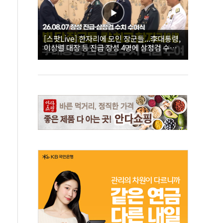
[스팟Live] 한자리에 모인 장군들...李대통령,
이상렬 대장 등 진급 장성 4명에 삼정검 수치
직접 수여｜26.08.07 장성 진급·삼정검 수치
수여식