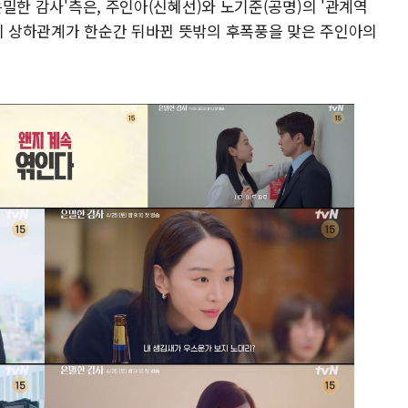
'은밀한 감사'측은, 주인아(신혜선)와 노기준(공명)의 '관계역
람의 상하관계가 한순간 뒤바뀐 뜻밖의 후폭풍을 맞은 주인아의