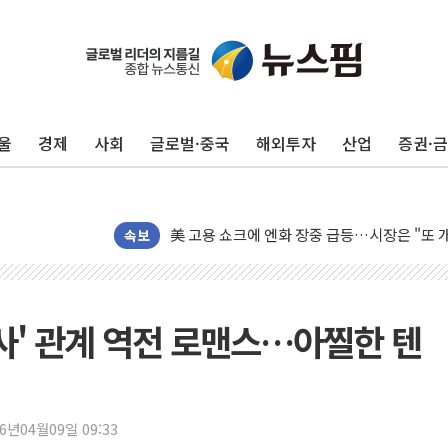
미 연준 매파 기세 꺾이나…고용 감소에 9월 
[종합] 이슬람 수니파 3국, '공동방위협정' 
트럼프, 백신·자폐증 행정명령 검토…"이르면
울
경제
사회
글로벌·중국
해외투자
산업
증권·
美 항소법원, 백악관 무도회장 공사 중단 명
이란 핵심 원유 수출항 '하르그섬', 최근 1주일
美 고용 쇼크에 엔화 장중 급등…시장은 "또 
[AI MY 뉴스] 뉴욕 반도체주 프리뷰...美 고
속보
뉴욕증시 프리뷰, 美 고용 쇼크에 금리 인상 
[종합] 美 7월 고용 2만3000명 감소 '쇼크'
[사진] 이슬람 수니파 3개국, 공동방위협정 
감사' 관계 역전 로맨스…아찔한 텐
뉴욕증시 개장 전 특징주...아틀라시안·클
보훈부, 미 DPAA와 MOU… "6·25 미군 실
트럼프 "금리 내려야"…파월 때와 달리 워시엔
26년04월09일 09:33
특정 정치인 측근 포항시 정책특보 내정설...포