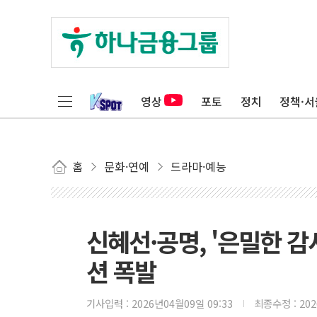
영상
포토
정치
정책·서
홈
문화·연예
드라마·예능
신혜선·공명, '은밀한 
션 폭발
기사입력 :
2026년04월09일 09:33
최종수정 :
20