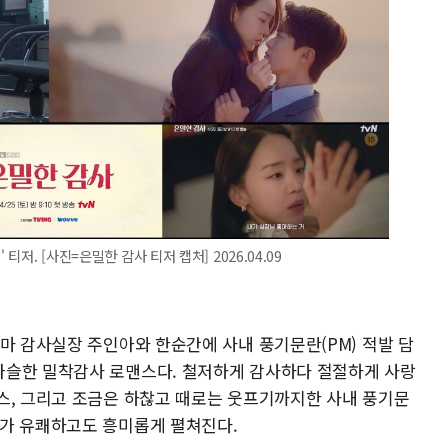
티저. [사진=은밀한 감사 티저 캡처] 2026.04.09
마 감사실장 주인아와 한순간에 사내 풍기문란(PM) 적발 담
아슬한 밀착감사 로맨스다. 철저하게 감사하다 절절하게 사랑
스, 그리고 조금은 하찮고 때로는 웃프기까지한 사내 풍기문
투가 유쾌하고도 흥미롭게 펼쳐진다.