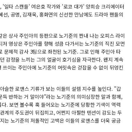
 '일타 스캔들' 여은호 작가와 '로코 대가' 양희승 크리에이터
혜선, 공명, 김재욱, 홍화연의 신선한 만남에도 드라마 팬들의
'같은 상사 주인아의 등판으로 노기준의 짠내 나는 오피스 라이
 티저 영상은 주인아를 향해 성큼 다가서는 노기준의 직진 모먼
로 문제적 감사 3팀으로 좌천된 노기준. 그로 인해 주인아 타
없던 감정을 느끼는 그의 얼굴이 호기심을 자극한다. 왠지 계속
신경 쓰이는 주인아에 노기준의 머릿속은 걷잡을 수 없이 뒤엉킨
아슬한 로맨스 기류가 보는 이들의 설렘 지수를 높인다. "갑
 문득 반하는 거 말이야"라는 노기준의 의미심장한 말과 함께,
다. 보면 볼수록 훅 들어오는 노기준에 당황한 기색이 역력
 관계의 주도권이 뒤집히고, 어쩐지 아찔한 텐션이 감도는 두
던지는 노기준의 저돌적인 고백은 이들의 로맨스를 더욱 궁금