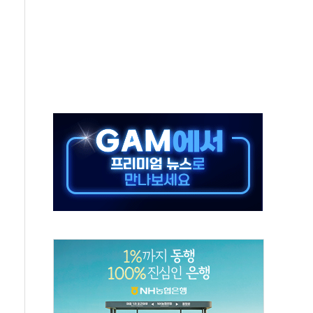
름…수도권 집중 완화 전환점"
 주재… "전폭적 공급 확대·속도전 총력"
…美 태양광주 급등
해도 놀랍지 않아"
태양광 착공…여의도 1.6배 규모