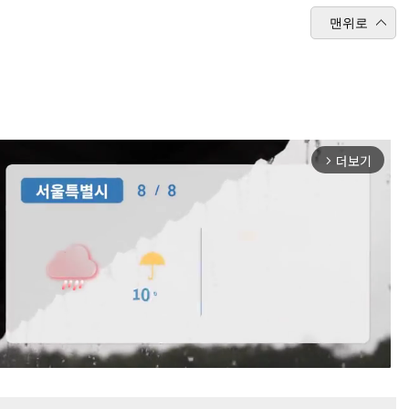
맨위로
더보기
arrow_forward_ios