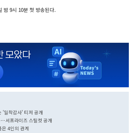
일 밤 9시 10분 첫 방송된다.
 '밀착감사' 티저 공개
첫방송…서프라이즈 스틸컷 공개
품은 4인의 관계