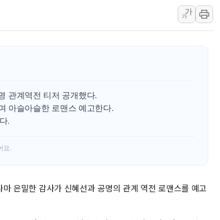
가
李 "해남 태양광, 대한민국 다음 100년 밑거
가
李 대통령, '6시간 마라톤 부동산 2차 회의'
트럼프, 中 겨냥 폴리실리콘 관세 15% 부과
[사진] 빈살만과 에르도안의 만남
이란와이어 "이란 최고지도자 위독…곧 사망
남동발전, 해남군에 국내 최대 규모 400MW 
공명 관계역전 티저 공개했다.
며 아슬아슬한 로맨스 예고한다.
다.
어요.
일드라마 은밀한 감사가 신혜선과 공명의 관계 역전 로맨스를 예고