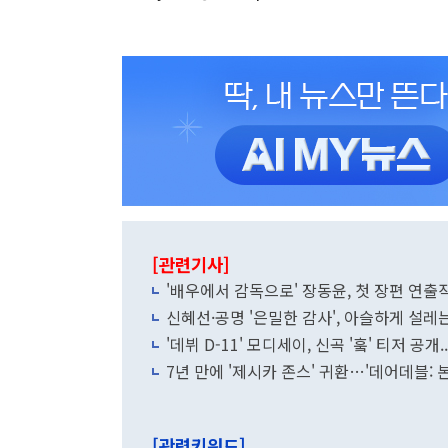
[관련기사]
'배우에서 감독으로' 장동윤, 첫 장편 연출작 
신혜선·공명 '은밀한 감사', 아슬하게 설레는
'데뷔 D-11' 모디세이, 신곡 '훜' 티저 공
7년 만에 '제시카 존스' 귀환…'데어데블: 
[관련키워드]