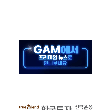
 실종 60대 나흘만에 숨진 채 발견
 살해 10대 아들 체포
' 받아친 정청래…제주 연설서 신경전 고조
지시…與 "적극 환영"·野 "졸속 국정"
10일까지 최대 3.5m 높은 물결
23명…정부, 비상대응기구 가동