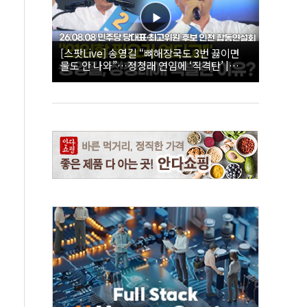
[스팟Live] 송영길 “뼈해장국도 3번 끓이면
물도 안 나와”…정청래 연임에 ‘직격탄’ |
26.08.08 더불어민주당 당대표·최고위원 후
보 인천 합동연설회