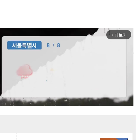
더보기
arrow_forward_ios
Mute