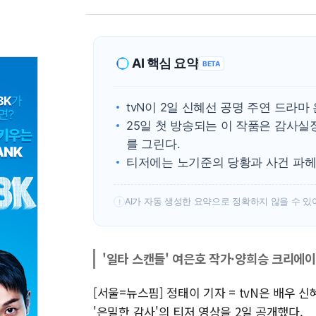
AI 핵심 요약
BETA
tvN이 2일 신혜선 공명 주연 드라마
25일 첫 방송되는 이 작품은 감사
를 그린다.
티저에는 노기준의 당황과 사건 파헤
AI가 자동 생성한 요약으로 정확하지 않을 수 있
!
'일타 스캔들' 여은호 작가·양희승 크리에
[서울=뉴스핌] 정태이 기자 = tvN은 배우
'은밀한 감사'의 티저 영상을 2일 공개했다.