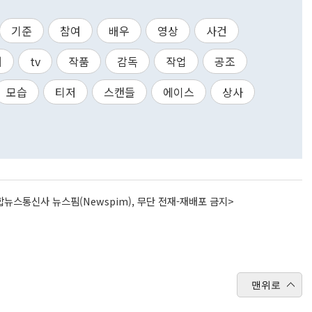
기준
참여
배우
영상
사건
터
tv
작품
감독
작업
공조
모습
티저
스캔들
에이스
상사
뉴스통신사 뉴스핌(Newspim), 무단 전재-재배포 금지>
맨위로