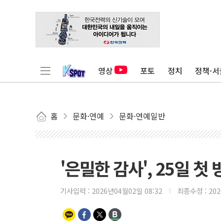
영상
포토
정치
정책·서
홈
문화·연예
문화·연예일반
'은밀한 감사', 25일 첫
기사입력 :
2026년04월02일 08:32
최종수정 :
20