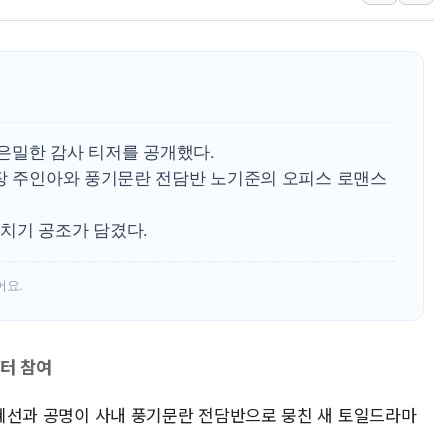
인천 선재도 갯벌서 해루질 중
인천서 말다툼 중 어머니 흉기
'화합' 꺼낸 김민석에 '뻔뻔
李대통령, ISA 개편 재검토 
동해중부 전 해상 풍랑주의보…
 은밀한 감사 티저를 공개했다.
연일 폭염에 온열질환 사망 
실장 주인아와 풍기문란 전담반 노기준의 오피스 로맨스
치기 공조가 담겼다.
어요.
이터 참여
 신혜선과 공명이 사내 풍기문란 전담반으로 뭉친 새 토일드라마