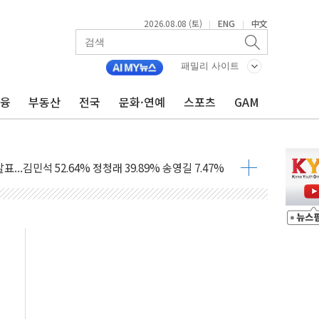
2026.08.08 (토)
ENG
中文
|
|
·정청래·김민석 당대표 후보
 정청래에 승리...47.75% vs 42.08%
패밀리 사이트
금융
부동산
전국
문화·연예
스포츠
GAM
과 발표...김민석 47.75% 정청래 42.08%
표...김민석 45.09% 정청래 43.27% 송영길 11.63%
표...김민석 52.64% 정청래 39.89% 송영길 7.47%
0~8.14)
…공습 한계·탄약 부족 현실화
50㎜ 폭우…강원 동해안 강한 비 이어져
 환경미화원 수거차에 치여 사망
동…60대 남성 2명 숨져
보는 일 없게"…'결혼 페널티' 22개 과제 손본다
터보트 전복…1명 사망·1명 실종
의 날 참석..."국제적 시민 연대로 목소리 내야"