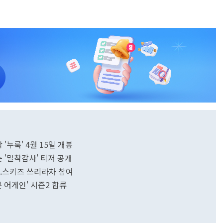
'누룩' 4월 15일 개봉
 '밀착감사' 티저 공개
개...스키즈 쓰리라차 참여
본 어게인' 시즌2 합류