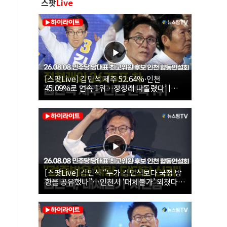
스팟
Live
[스팟Live] 김민석 제주 52.64%·인천
45.09%로 연속 1위…정청래 따돌렸다’ |
26.08.08 더불어민주당 당대표·최고위원 후
보 인천 합동연설회
[스팟Live] 김민석 “누가 김민석보다 국정 방
향을 공유했나”…인천서 ‘대체불가’ 외쳤다 |
26.08.08 더불어민주당 당대표·최고위원 후
보 인천 합동연설회