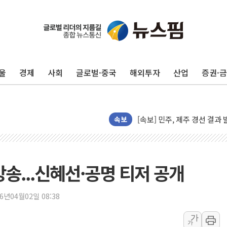
인천 합동연설회 나선 송영길
김민석, 2주차 제주·인천 경선서
인사하는 김민석 당대표 후보
울
경제
사회
글로벌·중국
해외투자
산업
증권·
[속보] 민주, 제주·인천 경선 결
[속보] 민주, 인천 경선 결과 발
[속보] 민주, 제주 경선 결과 발
이번주 국내 주요 금융일정(8.1
속보
美, 이란전 출구전략 만지작
강릉·동해·삼척 시간당 최대 
폐기물 수거하다 참변…60대
 방송...신혜선·공명 티저 공개
서울 중랑구 주택가서 흉기 난
李대통령 "결혼 때문에 손해 
26년04월02일 08:38
여수 오동도 인근 해상서 모
가
가
추미애, '위안부' 피해자 기림