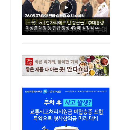
[스팟Live] 한자리에 모인 장군들...李대통령,
이상렬 대장 등 진급 장성 4명에 삼정검 수치
직접 수여｜26.08.07 장성 진급·삼정검 수치
수여식