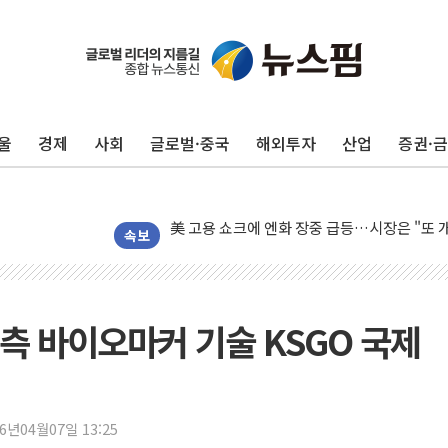
미 연준 매파 기세 꺾이나…고용 감소에 9월 
[종합] 이슬람 수니파 3국, '공동방위협정' 
트럼프, 백신·자폐증 행정명령 검토…"이르면
울
경제
사회
글로벌·중국
해외투자
산업
증권·
美 항소법원, 백악관 무도회장 공사 중단 명
이란 핵심 원유 수출항 '하르그섬', 최근 1주일
美 고용 쇼크에 엔화 장중 급등…시장은 "또 
[AI MY 뉴스] 뉴욕 반도체주 프리뷰...美 고
속보
뉴욕증시 프리뷰, 美 고용 쇼크에 금리 인상 
[종합] 美 7월 고용 2만3000명 감소 '쇼크'
[사진] 이슬람 수니파 3개국, 공동방위협정 
측 바이오마커 기술 KSGO 국제
뉴욕증시 개장 전 특징주...아틀라시안·클
보훈부, 미 DPAA와 MOU… "6·25 미군 실
트럼프 "금리 내려야"…파월 때와 달리 워시엔
26년04월07일 13:25
특정 정치인 측근 포항시 정책특보 내정설...포