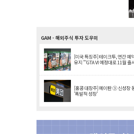
GAM
- 해외주식 투자 도우미
[미국 특징주] 테이크투, 연간 예
유지 "'GTA VI 예정대로 11월 출
[홍콩 대장주] 메이퇀 ③ 신성장
'폭발적 성장'