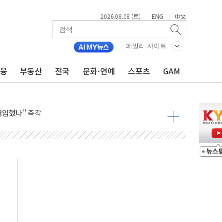
2026.08.08 (토)
ENG
中文
|
|
동결 전망 우세
체결… 이스라엘·이란 위협에 맞설 자체 억지력 강화
패밀리 사이트
 다음 주"
금융
부동산
전국
문화·연예
스포츠
GAM
령…트럼프 제동
 이상 '올스톱'… 美 해상봉쇄 영향
개입했나" 촉각
용 쇼크에 반도체주 '활짝'
우려 후퇴…나스닥 선물 1%대 상승
…9월 금리 인상 기대 후퇴
체결
라우드플레어·태양광주↑ VS 트레이드데스크·웬디스↓
종자 7359명 끝까지 찾겠다"
 톤 낮춰
항시 '시끌'