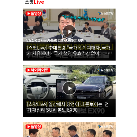
스팟
Live
[스팟Live] 李대통령 "국가폭력 피해자, 국가
가 치유해야…국가 책임 유효기간 없어"｜
26.08.07 국가폭력 피해자 위로 오찬
[스팟Live] 일상에서 장점이 더 돋보이는 '전
기 패밀리 SUV' 볼보 EX90