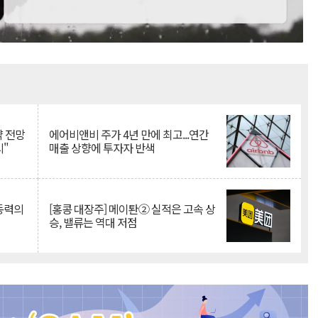
Mute
약 전망
에어비앤비 주가 4년 만에 최고...연간
시"
매출 상향에 투자자 반색
 동력의
[홍콩 대장주] 메이퇀② 실적은 고속 상
승, 밸류는 역대 저점