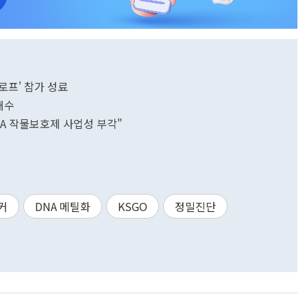
로프' 참가 성료
매수
NA 작물보호제 사업성 부각"
커
DNA 메틸화
KSGO
정밀진단