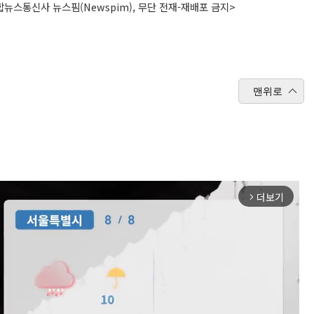
뉴스통신사 뉴스핌(Newspim), 무단 전재-재배포 금지>
맨위로
더보기
arrow_forward_ios