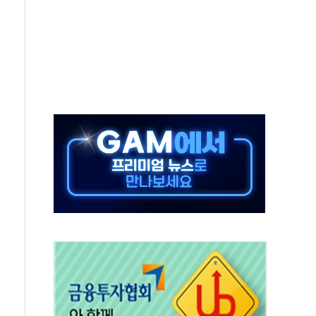
름…수도권 집중 완화 전환점"
 주재… "전폭적 공급 확대·속도전 총력"
…美 태양광주 급등
해도 놀랍지 않아"
태양광 착공…여의도 1.6배 규모