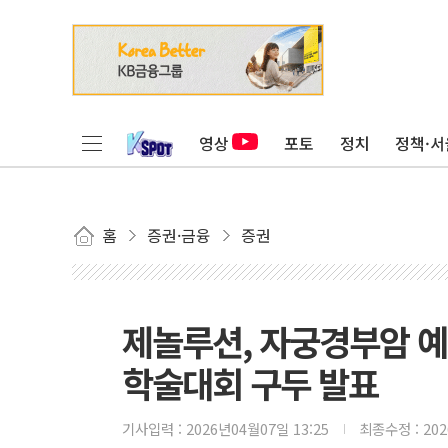
영상
포토
정치
정책·서
홈
증권·금융
증권
제놀루션, 자궁경부암 예
학술대회 구두 발표
기사입력 :
2026년04월07일 13:25
최종수정 :
20