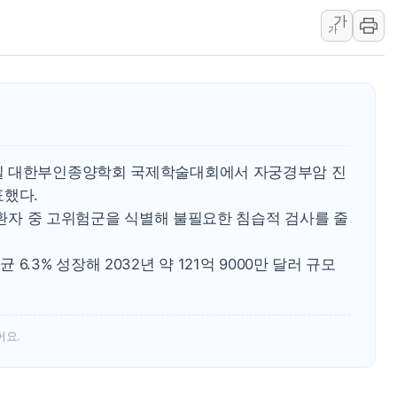
가
李 "해남 태양광, 대한민국 다음 100년 밑거
가
李 대통령, '6시간 마라톤 부동산 2차 회의'
트럼프, 中 겨냥 폴리실리콘 관세 15% 부과
[사진] 빈살만과 에르도안의 만남
이란와이어 "이란 최고지도자 위독…곧 사망
남동발전, 해남군에 국내 최대 규모 400MW 
일 대한부인종양학회 국제학술대회에서 자궁경부암 진
표했다.
염 환자 중 고위험군을 식별해 불필요한 침습적 검사를 줄
.3% 성장해 2032년 약 121억 9000만 달러 규모
어요.