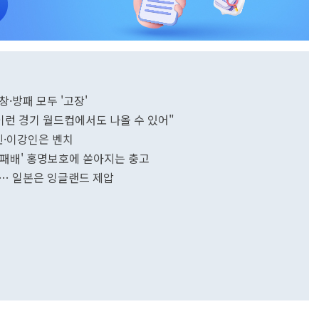
·방패 모두 '고장'
"이런 경기 월드컵에서도 나올 수 있어"
흥민·이강인은 벤치
 패배' 홍명보호에 쏟아지는 충고
배… 일본은 잉글랜드 제압