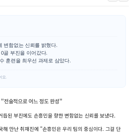
'화합' 꺼낸 김민석에
李대통령, ISA 개편 
동해중부 전 해상 풍랑
연일 폭염에 온열질환 
中 전방위 아파트 부양
인제 용대리 계곡서 수
에 변함없는 신뢰를 밝혔다.
 0골 부진을 이어갔다.
동해시, 11~14일 '
특수 훈련을 최우선 과제로 삼았다.
강원 중·남부 동해안 
청양 밭에서 일하던 9
어요.
폭염에 車 운전면허 기
李대통령, 'ISA·주가
. "전술적으로 어느 정도 완성"
 거듭된 부진에도 손흥민을 향한 변함없는 신뢰를 보냈다.
귀국해 만난 취재진에 "손흥민은 우리 팀의 중심이다. 그걸 단