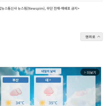
뉴스통신사 뉴스핌(Newspim), 무단 전재-재배포 금지>
맨위로
더보기
arrow_forward_ios