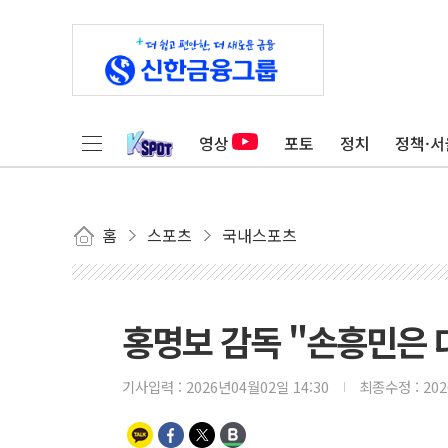
영상
포토
정치
정책·서
홈
스포츠
국내스포츠
홍명보 감독 "손흥민은 대
기사입력 :
2026년04월02일 14:30
최종수정 :
20