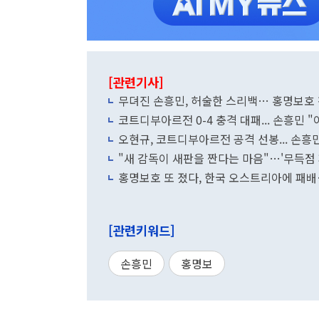
[관련기사]
무뎌진 손흥민, 허술한 스리백… 홍명보호 창
코트디부아르전 0-4 충격 대패... 손흥민 
오현규, 코트디부아르전 공격 선봉... 손
"새 감독이 새판을 짠다는 마음"…'무득점
홍명보호 또 졌다, 한국 오스트리아에 패
[관련키워드]
손흥민
홍명보