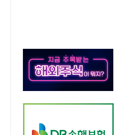
 '뻔뻔' 받아친 정청래…제주 연설서 신경전 고조
재검토 지시…與 "적극 환영"·野 "졸속 국정"
주의보…10일까지 최대 3.5m 높은 물결
사망 23명…정부, 비상대응기구 가동
, 수도 베이징도 부동산 규제 철폐
위 상승으로 피서객 7명 고립…전원 구조
별똥별 멍' 운영…페르세우스 유성우 관측
시간당 50mm 이상 폭우…호우경보 발효
0대 숨져…온열질환 여부 조사
능시험 오전 집중 편성…체감온도 38도 넘으면 중단
누르기 방지법' 전면 재검토 지시