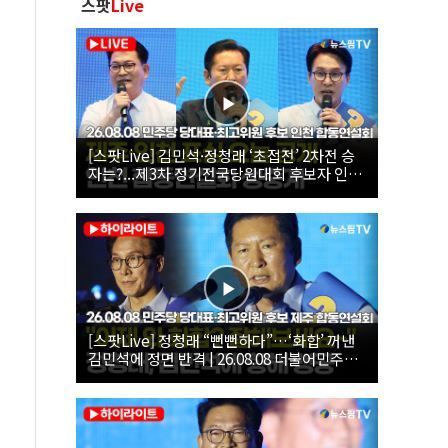
스팟
Live
[스팟Live] 김민석·정청래 ‘초접전’ 2차전 승
자는?...제3차 정기전국당원대회 후보자 인천
합동연설회 생중계 | 26.08.08
[스팟Live] 정청래 “뻔뻔하다”…‘화합’ 꺼낸
김민석에 정면 반격 | 26.08.08 더불어민주당
당대표·최고위원 후보 제주 합동연설회