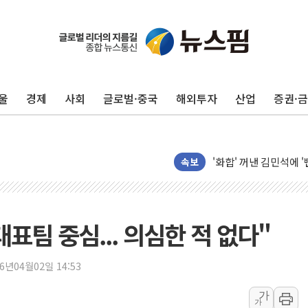
울
경제
사회
글로벌·중국
해외투자
산업
증권·
美, 이란전 출구전략 
강릉·동해·삼척 시간당
속보
폐기물 수거하다 참변
서울 중랑구 주택가서 
李대통령 "결혼 때문에 
표팀 중심... 의심한 적 없다"
여수 오동도 인근 해상
추미애, '위안부' 피해
26년04월02일 14:53
인천 선재도 갯벌서 해루
인천서 말다툼 중 어머니
가
가