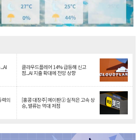
Mute
.AI
클라우드플레어 14% 급등해 신고
점...AI 지출 확대에 전망 상향
 동력의
[홍콩 대장주] 메이퇀② 실적은 고속 상
승, 밸류는 역대 저점