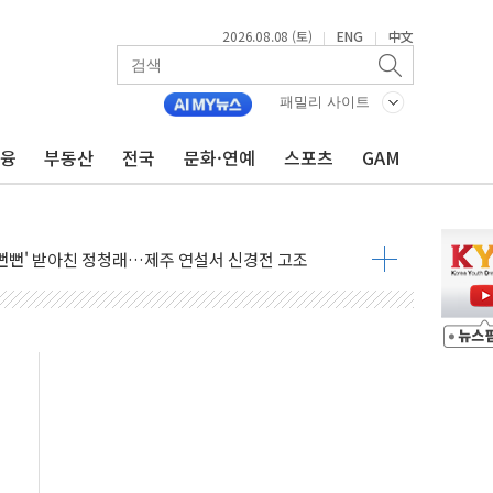
2026.08.08 (토)
ENG
中文
|
|
패밀리 사이트
금융
부동산
전국
문화·연예
스포츠
GAM
만지작…공습 한계·탄약 부족 현실화
 최대 50㎜ 폭우…강원 동해안 강한 비 어어져
…60대 환경미화원 수거차에 치여 사망
흉기 난동…60대 남성 2명 숨져
손해 보는 일 없게"…'결혼 페널티' 22개 과제 손본다
서 모터보트 전복…1명 사망·1명 실종
자 기림의 날 참석..."국제적 시민 연대로 목소리 내야"
질 중 실종 60대 나흘만에 숨진 채 발견
 흉기 살해 10대 아들 체포