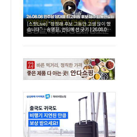
[스팟Live] “정청래 후보 그동안 고생 많이 했
습니다”…송영길, 연임에 선 긋기 | 26.08.08
더불어민주당 당대표·최고위원 후보 제주 합
동연설회