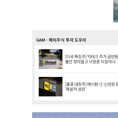
GAM
- 해외주식 투자 도우미
[미국 특징주] 빅테크 주가 급반등..
불안 잦아들고 낙관론 되살아나
[홍콩 대장주] 메이퇀 ③ 신성장
'폭발적 성장'