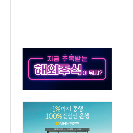
태양광 착공…여의도 1.6배 규모
...금융주 낙폭 커
부정책 아냐" 해명
~9일 최대 100mm 호우
체결… 수니파 국가들의 새 안보 협력 구도
비온 59㎡ 18억원대
-서울시 '정책 엇박자'