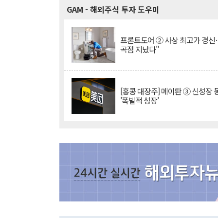
GAM
- 해외주식 투자 도우미
프론트도어 ② 사상 최고가 경신
곡점 지났다"
[홍콩 대장주] 메이퇀 ③ 신성장
'폭발적 성장'