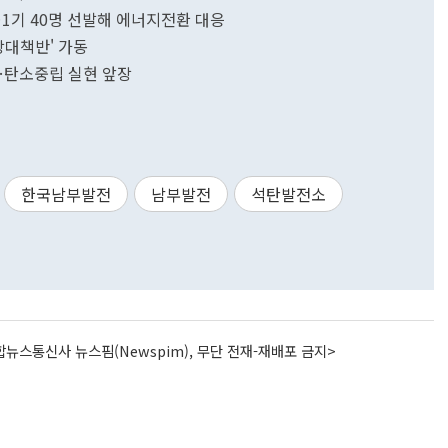
…1기 40명 선발해 에너지전환 대응
상대책반' 가동
…탄소중립 실현 앞장
한국남부발전
남부발전
석탄발전소
뉴스통신사 뉴스핌(Newspim), 무단 전재-재배포 금지>