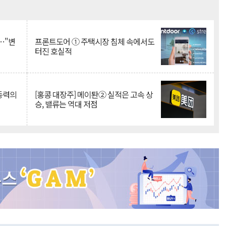
Mute
…"변
프론트도어 ① 주택시장 침체 속에서도
터진 호실적
 동력의
[홍콩 대장주] 메이퇀② 실적은 고속 상
승, 밸류는 역대 저점