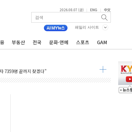
2026.08.07 (금)
ENG
中文
|
|
용 쇼크에 반도체주 '활짝'
패밀리 사이트
우려 후퇴…나스닥 선물 1%대 상승
금융
부동산
전국
문화·연예
스포츠
GAM
…9월 금리 인상 기대 후퇴
체결
라우드플레어·태양광주↑ VS 트레이드데스크·웬디스↓
종자 7359명 끝까지 찾겠다"
 톤 낮춰
항시 '시끌'
름…수도권 집중 완화 전환점"
 주재… "전폭적 공급 확대·속도전 총력"
…美 태양광주 급등
해도 놀랍지 않아"