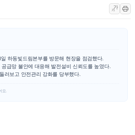
가
남동발전, 해남군에 국내 최대 규모 400MW 
가
[인도증시] 중동 불안 속 유가 상승에 소폭 하락
황희 '폐버스 청년주택' SNS 글 역풍에 "정
폭염 누그러지고 가뭄 숙지나...경북동해안권 8
사우디·튀르키예·파키스탄, '공동방위협정' 
신길동 신축도 3.3㎡당 7250만원…써밋 클라
1일 하동빛드림본부를 방문해 현장을 점검했다.
용산공원·그린벨트로 또 충돌…반복되는 국토부
 공급망 불안에 대응해 발전설비 신뢰도를 높였다.
 둘러보고 안전관리 강화를 당부했다.
어요.