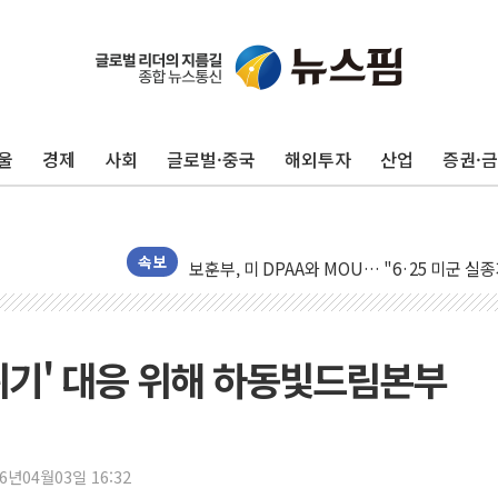
[AI MY 뉴스] 뉴욕 반도체주 프리뷰...美 고
뉴욕증시 프리뷰, 美 고용 쇼크에 금리 인상 
울
경제
사회
글로벌·중국
해외투자
산업
증권·
[종합] 美 7월 고용 2만3000명 감소 '쇼크'
[사진] 이슬람 수니파 3개국, 공동방위협정 
뉴욕증시 개장 전 특징주...아틀라시안·클
보훈부, 미 DPAA와 MOU… "6·25 미군 실
속보
트럼프 "금리 내려야"…파월 때와 달리 워시엔
특정 정치인 측근 포항시 정책특보 내정설...포
李 "해남 태양광, 대한민국 다음 100년 밑거
위기' 대응 위해 하동빛드림본부
李 대통령, '6시간 마라톤 부동산 2차 회의'
트럼프, 中 겨냥 폴리실리콘 관세 15% 부과
[사진] 빈살만과 에르도안의 만남
26년04월03일 16:32
이란와이어 "이란 최고지도자 위독…곧 사망