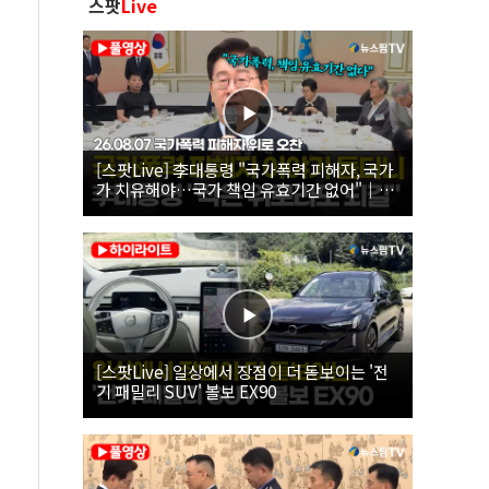
스팟
Live
[스팟Live] 李대통령 "국가폭력 피해자, 국가
가 치유해야…국가 책임 유효기간 없어"｜
26.08.07 국가폭력 피해자 위로 오찬
[스팟Live] 일상에서 장점이 더 돋보이는 '전
기 패밀리 SUV' 볼보 EX90