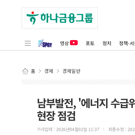
영상
포토
정치
정책·서
홈
경제
경제일반
남부발전, '에너지 수급
현장 점검
기사입력 :
2026년04월02일 11:37
최종수정 :
20