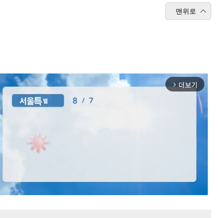
맨위로
더보기
arrow_forward_ios