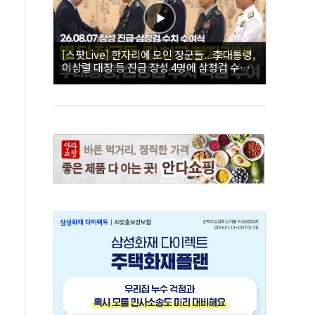
[스팟Live] 한자리에 모인 장군들...李대통령,
이상렬 대장 등 진급 장성 4명에 삼정검 수치
직접 수여｜26.08.07 장성 진급·삼정검 수치
수여식