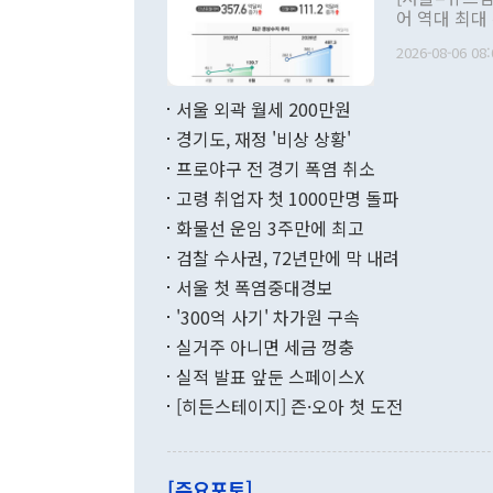
관 부처 장관
어 역대 최대
관의 무리한 
출 호조로 월
다. [정동영 통일부 장관이 지난달 23일 오후 서울 종로구 정부서울청사에
2026-08-06 08:
료=한국은행] 한국은행이 6일 발표한 '2026년 6월 국제수지(잠정)'에
서 취임 1주년 
면 지난 6월
부 장관 권한
1000만달러
서울 외곽 월세 200만원
발전 구상'을
이에 따라 올
적 갈등 해결
경기도, 재정 '비상 상황'
했다. 경상수
결과 혐오의 
9000만달러
프로야구 전 경기 폭염 취소
년간의 CVI
지 기준 상품
고령 취업자 첫 1000만명 돌파
무너졌다고도 
며 월간 기준
현실을 바꾸는
달러로 38.
화물선 운임 3주만에 최고
를 평화 체제
196.9% 급
검찰 수사권, 72년만에 막 내려
함께 4자 대
수출은 160
지만 이 대통
서울 첫 폭염중대경보
(18.6%) 
화공존 정책이
했다. 통관 기
'300억 사기' 차가원 구속
다"고 지적했
(16.4%)
투리가 잡혀 
실거주 아니면 세금 껑충
월(-10억9
쁜 상황이 초
증가와 유류할
실적 발표 앞둔 스페이스X
9·19 군사
기록했지만 
[히든스테이지] 즌·오아 첫 도전
"우리의 선의
로 전환됐다.
으로 약간의 의문
를 기록해 전
관은 업무보고
는 배당수입
주의에 근거한
줄면서 25억
[주요포토]
라며 "여러분