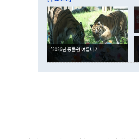
억1000만달
이 9월 러시
였던 올해 3
며 "정부 차
인의 해외투자
은 "그것은 
각각 증가했다
잘랐다. 정 
국인의 국내 
않았다는 점에
감소하며 전월
사합의 복원,
경신했다. 외
권이라는 지적
분기 말 만기
뒤 "여기 업
다. 내국인의
'2026년 동물원 여름나기
부의 한 소식
다. eoyn2@
를 거쳐 결정
련 부처 장관
하고 대통령의
한 문제"라고 지적했다. 이재명 대통령이
외교 국방 등
2026.08.05 ◆시대착오적 접근, 대북 인식 오류 더욱 문제인 것은 정 장관
의 이같은 주
실과 다른 인
격히 변화하고
못하고 있다는
되뇌는 것은 
법을 호도하고
이나 미국은 
금까지의 북핵