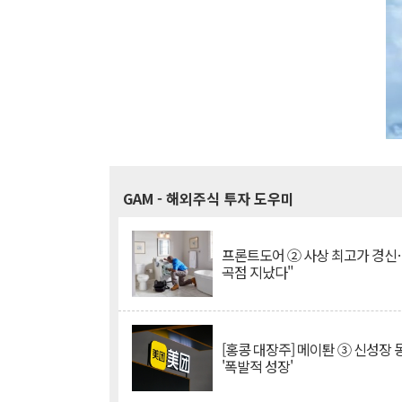
GAM
- 해외주식 투자 도우미
프론트도어 ② 사상 최고가 경신
곡점 지났다"
[홍콩 대장주] 메이퇀 ③ 신성장
'폭발적 성장'