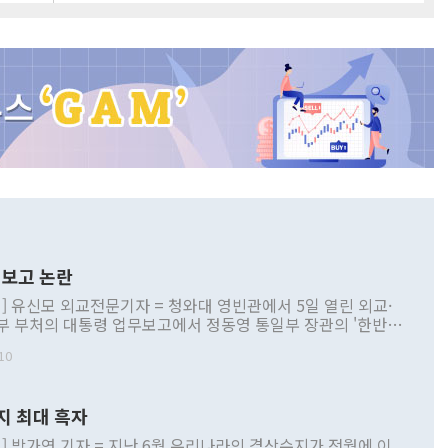
보고 논란
] 유신모 외교전문기자 = 청와대 영빈관에서 5일 열린 외교·
부 부처의 대통령 업무보고에서 정동영 통일부 장관의 '한반도
 구상'과 업무보고 발언이 논란을 빚고 있다. 이날 정 장관의
10
정부 내 조율을 거치지 않은 사안을 정책으로 추진하겠다고 공
는가 하면 사실 관계에 맞지 않은 설명도 있었다. 이재명 대통
로 신중을 기해 달라고 경고했고, 조현 외교부 장관은 '이상
지 최대 흑자
 근거한 비현실적 구상'이라는 비판을 내놨다. 그동안 정 장
책 관련 발언이 물의를 빚은 적은 여러 번 있지만 대통령과 유
] 박가연 기자 = 지난 6월 우리나라의 경상수지가 전월에 이