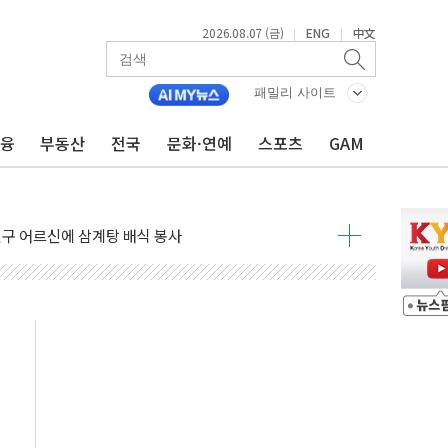
2026.08.07 (금)
ENG
中文
|
|
 GAM - 맛보기편 (8/7)
"...송영길·정청래·김민석, 호남 경선 앞두고 총력전
패밀리 사이트
도…"3분기 추가 방안 발표"
금융
부동산
전국
문화·연예
스포츠
GAM
·노량진·장위 서울 알짜 단지 주목
 통합' 규탄 결의안 발의…이준석·한동훈 동참
원구 어르신에 삼계탕 배식 봉사
% 적용하니…재건축보다 재개발 사업성 개선↑
텐츠 '소셜아이어워드' 대상 수상
G 투입 비중 37%…하반기 확대 추진"
 사라진다, OK·애큐온·페퍼만 남아
에 서울서 40도 넘어
…에너지 유니콘기업 본격 육성
 54조 투자…D램·낸드 동시 증설
B∙CRO가 이끈 '기술주 상승장'