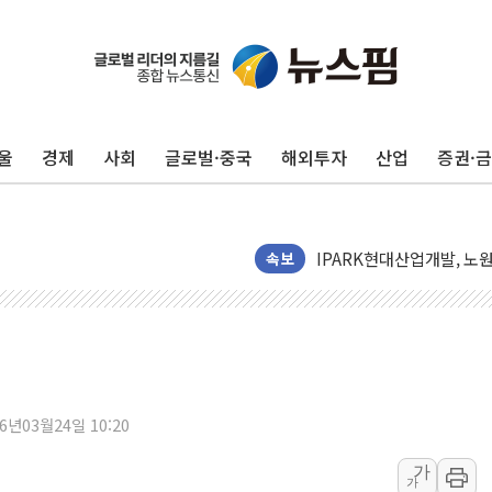
깊이가 다른 글로벌 투자 정보
"호남 없이 민주 당권 없다
SK하이닉스, 주주환원 속
울
경제
사회
글로벌·중국
해외투자
산업
증권·
'무순위' 기회 왔다…신길
野 의원 42명, '사관학교
IPARK현대산업개발, 노
준공업지역 용적률 400
속보
현대해상, 유튜브 양육 콘
[컨콜] 롯데케미칼, "LP
대형 저축은행 4%대 예금
서울 노원 40.2도…8년 만
한전, 한전기술지주 출범
26년03월24일 10:20
SK하이닉스, 용인·청주에
가
가
[중국증시 마감] CPO∙PC