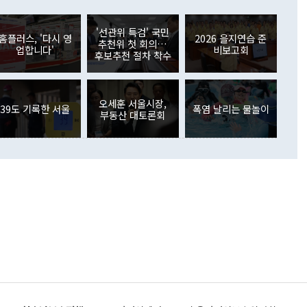
러 증가해 월간 기준 역대 최대 증가 폭을 기록했다. 종전 최대
아 블라디보스토크에서 열리는 '동방경제포럼(EEF)'을 언급하
월(369억9000만달러)을 넘어선 것이다. 직접투자에서는 내국
원에서 (참석을) 검토하고 있다"고 발언한 데 대해서도 조 장관
가 80억1000만달러, 외국인의 국내투자가 46억3000만달러
'선관위 특검' 국민
외교부의 몫"이라며 "아직 거기까지 진도가 나가지 않았다"고
홈플러스, '다시 영
2026 을지연습 준
. 증권투자에서는 외국인의 국내 주식 매도세가 이어졌다. 외
추천위 첫 회의…
업합니다'
비보고회
장관이 이날 소개한 대북 구상과 설명은 정부 내 조율을 거치지
주식 투자는 차익실현 매도 등의 영향으로 316억1000만달러
후보추천 절차 착수
서 문제가 있다. 특히 주적 표현 대체와 국호 사용, 9·19 군
(-310억5000만달러)에 이어 역대 최대 순매도 기록을 다시
 4자회담 추진 등은 통일부 장관이 결정할 사안이 아니어서 월
국인의 국내 채권투자는 세계국채지수(WGBI) 자금 유입에도
이 나오고 있다. 이 대통령은 정 장관의 업무보고를 듣고 난
도래 영향으로 증가 폭이 줄어든 52억9000만달러를 기록했
무보고에 발표했다고 승인난 건 아니다"라고 재차 확인했다. 정
오세훈 서울시장,
 해외 증권투자는 주식을 중심으로 35억6000만달러 증가했
39도 기록한 서울
폭염 날리는 물놀이
부동산 대토론회
통은 "정 장관의 발언 내용은 대부분 국가안전보장회의(NSC)
newspim.com
된 사안이 아닌 정 장관의 개인적 생각에 가깝다"며 "안보 관
이 정부의 공식 정책이 아닌 사안을 추진하겠다고 업무보고를
 면전에서 '국군통수권자가 나서야 한다'고 주장한 것은 심각
 5일 청와대 영빈관에서 열린 통일
 외교 안보 부처 업무보고에서 발언하고 있다. [사진=청와대]
장이 현 시점에서 이미 참고가 될 수 없는 과거의 경험 또는 사
식에 기반하고 있다는 것이다. 정 장관이 주장하는 구상은 급
 있는 북한의 전략과 한반도 및 국제 정세를 전혀 반영하지
 비판이 제기되고 있다. 정 장관이 "흘러간 선(先)비핵화만
현실을 바꾸지 못한다"고 언급한 것은 지금까지의 대북 접근
 있다. 북핵 위기 발발 이후 지금까지 모든 핵 협상에서 한국
북한에 선비핵화를 공식적으로 요구한 적이 없기 때문이다. 지
 협상은 북한의 비핵화 조치에 한·미가 상응하는 대가를 제