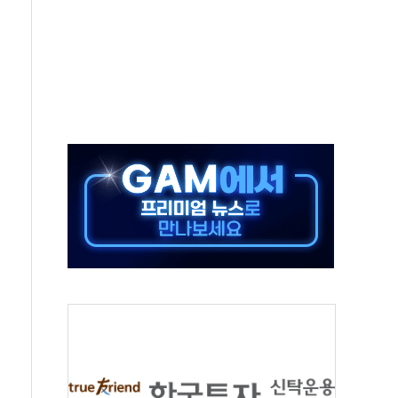
TF 급등, SK하이닉스 레버리지는 급락
·여수 사업재편 완료시 재무구조 개선 기대"
 '수수료 평생 우대' 이벤트 진행
'청년 자산격차 해소' 특위 출범…"소외되는 계층 없도록"
532억…신제품 효과에 실적 호조
속 하락…외국인 매도에 6258.77