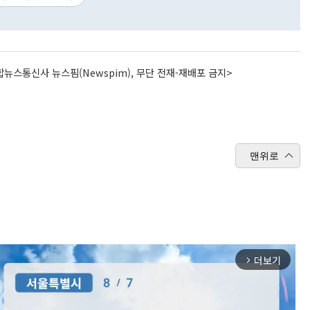
뉴스통신사 뉴스핌(Newspim), 무단 전재-재배포 금지>
맨위로
더보기
arrow_forward_ios