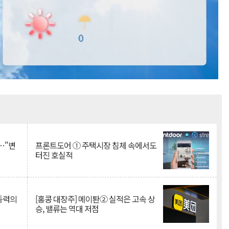
Mute
…"변
프론트도어 ① 주택시장 침체 속에서도
터진 호실적
 동력의
[홍콩 대장주] 메이퇀② 실적은 고속 상
승, 밸류는 역대 저점