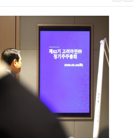
[ETF 시황] 2차전지 E
[컨콜] 롯데케미칼 "대산
SK증권, 비대면 고객 대상
통합위, 'AI 포용사회'·
코웨이, 2분기 영업익 2
[마감시황] 코스피, 7주 연