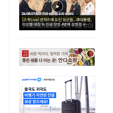
[스팟Live] 한자리에 모인 장군들...李대통령,
이상렬 대장 등 진급 장성 4명에 삼정검 수치
직접 수여｜26.08.07 장성 진급·삼정검 수치
수여식