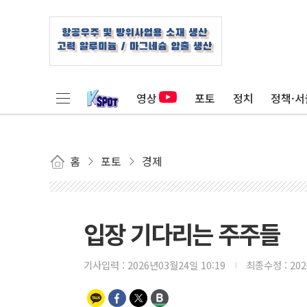
영상
포토
정치
정책·서
홈
포토
경제
입장 기다리는 주주들
기사입력 :
2026년03월24일 10:19
최종수정 :
20