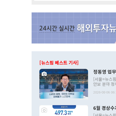
[뉴스핌 베스트 기사]
정동영 업무
[서울=뉴스핌
안보 분야 정
평화공존 발전
2026-08-06 06:
발언 중에는 
언한 것이 있
령은 공개적으
6월 경상수
주의적 희망에
관의 대북 정
[서울=뉴스핌