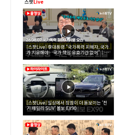
스팟
Live
[스팟Live] 李대통령 "국가폭력 피해자, 국가
가 치유해야…국가 책임 유효기간 없어"｜
26.08.07 국가폭력 피해자 위로 오찬
[스팟Live] 일상에서 장점이 더 돋보이는 '전
기 패밀리 SUV' 볼보 EX90