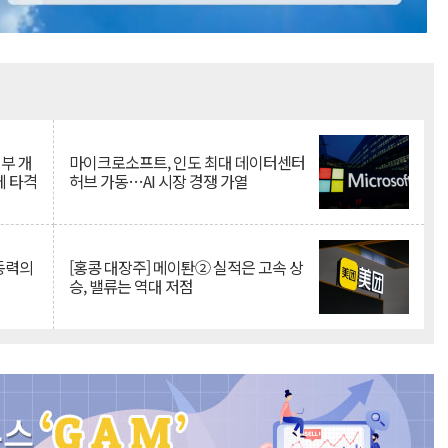
Mute
뇌부 개
마이크로소프트, 인도 최대 데이터센터
에 타격
허브 가동…AI 시장 경쟁 가열
 동력의
[홍콩 대장주] 메이퇀② 실적은 고속 상
승, 밸류는 역대 저점