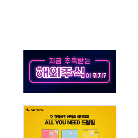
에 긴급 안보 점검회의
호르무즈 재개방 기대에 강세
조까지, 상승...호실적 보고 기업 상승세 뚜렷
인 '사파리' 공격… 시민들 공포감 극대화 전략
' 임시 주총 기대감에 홀로 상한가…마진 잔액은 사상 최고
버리지 위험수위…숨은 차입이 더 큰 변수"
대응 1단계 진압 중