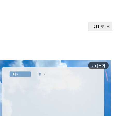
맨위로
더보기
arrow_forward_ios