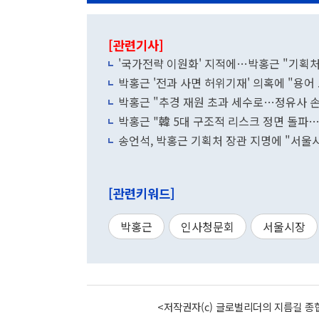
[관련기사]
'국가전략 이원화' 지적에…박홍근 "기획처
박홍근 '전과 사면 허위기재' 의혹에 "용
박홍근 "추경 재원 초과 세수로…정유사 손
박홍근 "韓 5대 구조적 리스크 정면 돌파…
송언석, 박홍근 기획처 장관 지명에 "서울
[관련키워드]
박홍근
인사청문회
서울시장
<저작권자(c) 글로벌리더의 지름길 종합