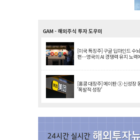
GAM
- 해외주식 투자 도우미
[미국 특징주] 구글 딥마인드 수
편…영국의 AI 경쟁력 유지 노력
[홍콩 대장주] 메이퇀 ③ 신성장
'폭발적 성장'