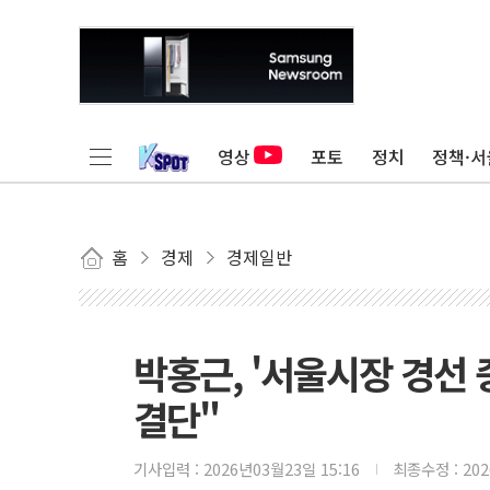
영상
포토
정치
정책·서
홈
경제
경제일반
박홍근, '서울시장 경선 
결단"
기사입력 :
2026년03월23일 15:16
최종수정 :
20