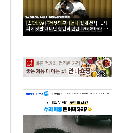
[스팟Live] "전셋집 구하려다 월세 선택"...사
회에 첫발 내디딘 청년의 한탄 | 26.08.06 서울
시 부동산 대토론회