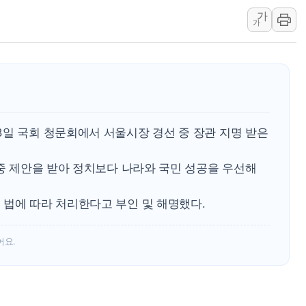
청와대, 북한 단거리 탄도미사일 발사
가
가
금값 7주 만에 최고…美 고용 둔화·
[인도증시] 중동 긴장 완화에 실적 호
러, 1인칭시점 드론으로 우크라 민간
[베트남 증시] 지수 하락 속 'DGC
'월가의 황제' 다이먼 "금융시장 레
양주 섬유염색공장서 화재 1명 중상…
3일 국회 청문회에서 서울시장 경선 중 장관 지명 받은
 중 제안을 받아 정치보다 나라와 국민 성공을 우선해
 법에 따라 처리한다고 부인 및 해명했다.
어요.