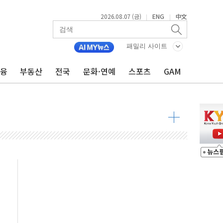
2026.08.07 (금)
ENG
中文
|
|
우 5거래일 랠리 '마침표'
패밀리 사이트
의 막바지.."美와 직접 협상 없어"
회견·주요 정당 - 8월 7일
금융
부동산
전국
문화·연예
스포츠
GAM
민석 후보 - 8월 7일
차 회의…주택 공급 대책 막바지 조율할 듯
 제한 추진…美 "통행 막을 권한 없어"
 상승… "2분기 기업 순이익 21% 증가" 전망
 나토 회원국 공격 검토… 거짓 깃발 작전"
재회…로봇·AI 데이터센터·모빌리티 구체화
·아이온큐·도어대시↑ VS 샌디스크·피그마·앱러빈↓
 반대…상법·자본시장법 개정 논의"
 차익실현 속 혼조세...웨스턴디지털·샌디스크↓