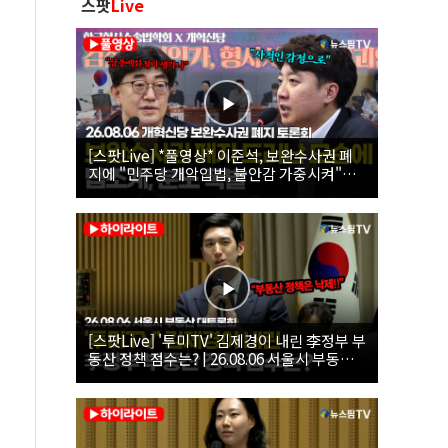
스팟
Live
[스팟Live] *풀영상* 이준석, 보완수사권 폐
지에 "민주당 개악입법, 불안감 가중시켜"｜
26.08.06 개혁신당 보완수사권 폐지 토론회
[스팟Live] '투미TV' 김제경이 내린 李정부 부
동산 정책 점수는? | 26.08.06 서울시 부동산
대토론회