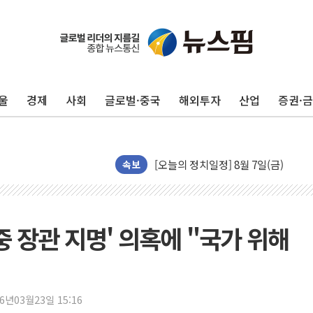
뉴욕증시, 유가·금리 부담에 하락…다
이란, 오만과 호르무즈 해협 재개방 합
[오늘의 국회일정] 상임위·세미나·기자
울
경제
사회
글로벌·중국
해외투자
산업
증권·
[민주 당권주자 일정] 송영길·정청래·김
李대통령, 오늘 부동산 정책 점검 2
[오늘의 정치일정] 8월 7일(금)
속보
이란, 美·이스라엘 선박 호르무즈 통항
유럽증시, 견조한 실적 소화하며 대부분
리투아니아 국방 "러, 우크라 드론으로
중 장관 지명' 의혹에 "국가 위해
구광모, 내주 실리콘밸리서 젠슨 황 
뉴욕증시 개장 전 특징주...모더나
김정관 장관 "영업이익 N% 성과급
26년03월23일 15:16
뉴욕증시 프리뷰, 미 주가선물 AI주