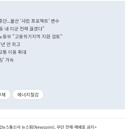
중단...울산 '샤힌 프로젝트' 변수
동 내 미군 전력 끊겠다"
노동부 "고용위기지역 지원 검토"
7년 만 최고
교통 이용 확대
림' 가속
부제
에너지절감
뉴스통신사 뉴스핌(Newspim), 무단 전재-재배포 금지>