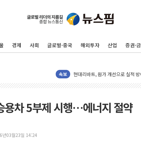
울
경제
사회
글로벌·중국
해외투자
산업
증권·
트럼프, '원정출산 시민권 차단' 
트럼프 "이란전 조만간 끝날 것"…
현대리바트, 원가 개선으로 실적 방
속보
"세금 부담 덜자"…비거주 1주택자
세금 부담 커진 고가 1주택자…맞
[금/유가] 이란의 호르무즈 해협 통
 승용차 5부제 시행…에너지 절약
뉴욕증시, 유가·금리 부담에 하락…
이란, 오만과 호르무즈 해협 재개방 
[민주 당권주자 일정] 송영길·정청래
26년03월23일 14:24
李대통령, 오늘 부동산 정책 점검 