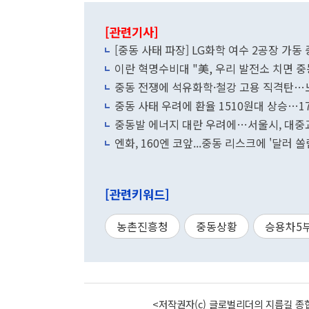
[관련기사]
[중동 사태 파장] LG화학 여수 2공장 가동 
이란 혁명수비대 "美, 우리 발전소 치면 중
중동 전쟁에 석유화학·철강 고용 직격탄…
중동 사태 우려에 환율 1510원대 상승…1
중동발 에너지 대란 우려에…서울시, 대중
엔화, 160엔 코앞...중동 리스크에 '달러 쏠
[관련키워드]
농촌진흥청
중동상황
승용차5
<저작권자(c) 글로벌리더의 지름길 종합