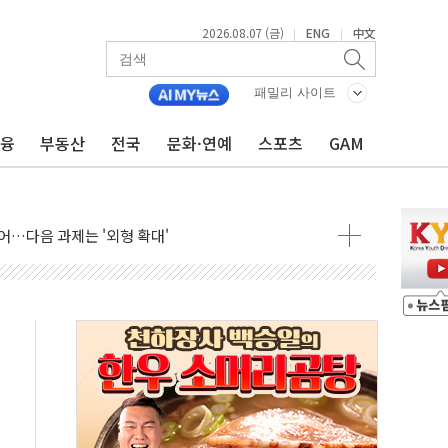
2026.08.07 (금)
ENG
中文
|
|
패밀리 사이트
금융
부동산
전국
문화·연예
스포츠
GAM
행정명령 서명…출생시민권 제한 재시동
군수품 부족설 일축 "막대한 무기 보유"
어…다음 과제는 '외형 확대'
 귀환 조짐에 전월세시장 '긴장'
교환·재매수·다운사이징 '저울질'
항 제한 검토에 유가 3% 급등…금값 보합
다우 5거래일 랠리 '마침표'
합의 막바지.."美와 직접 협상 없어"
·김민석 후보 - 8월 7일
2차 회의…주택 공급 대책 막바지 조율할 듯