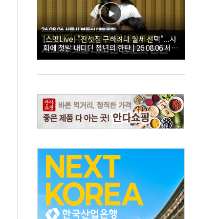
[스팟Live] "전셋집 구하려다 월세 선택"...사
회에 첫발 내디딘 청년의 한탄 | 26.08.06 서울
시 부동산 대토론회