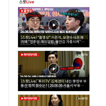
스팟
Live
[스팟Live] *풀영상* 이준석, 보완수사권 폐
지에 "민주당 개악입법, 불안감 가중시켜"｜
26.08.06 개혁신당 보완수사권 폐지 토론회
[스팟Live] '투미TV' 김제경이 내린 李정부 부
동산 정책 점수는? | 26.08.06 서울시 부동산
대토론회