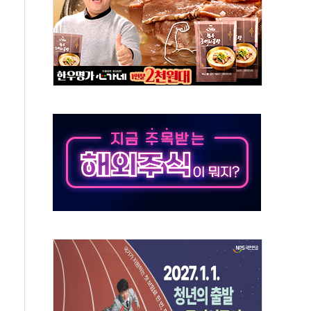
자회견·주요 정당 - 8월 7일
통항 제한 추진…美 "통행 막을 권한 없어"
분 상승… "2분기 기업 순이익 21% 증가" 전망
으로 나토 회원국 공격 검토… 거짓 깃발 작전"
 재회…로봇·AI 데이터센터·모빌리티 구체화
나·아이온큐·도어대시↑ VS 샌디스크·피그마·앱러빈↓
급 반대…상법·자본시장법 개정 논의"
주 차익실현 속 혼조세...웨스턴디지털·샌디스크↓
사에 긴급 안보 점검회의