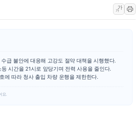
[오늘의 정치일정] 8월 7일(금)
가
가
[오늘의 국회일정] 상임위·세미나·기
이란, 美·이스라엘 선박 호르무즈 
유럽증시, 견조한 실적 소화하며 대부
리투아니아 국방 "러, 우크라 드론
구광모, 내주 실리콘밸리서 젠슨 황
 수급 불안에 대응해 고강도 절약 대책을 시행했다.
뉴욕증시 개장 전 특징주...모더
등 시간을 21시로 앞당기며 전력 사용을 줄인다.
김정관 장관 "영업이익 N% 성과
호에 따라 청사 출입 차량 운행을 제한한다.
뉴욕증시 프리뷰, 미 주가선물 AI
청와대, 북한 단거리 탄도미사일 발
어요.