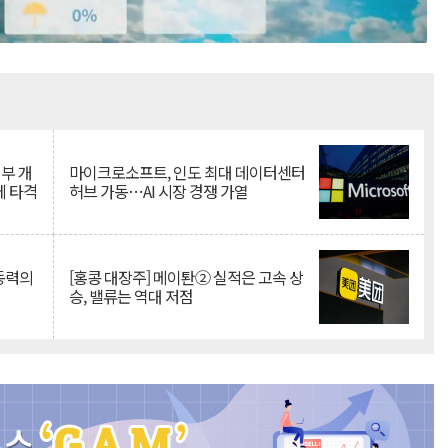
Mute
뇌부 개
마이크로소프트, 인도 최대 데이터센터
에 타격
허브 가동…AI 시장 경쟁 가열
 동력의
[홍콩 대장주] 메이퇀② 실적은 고속 상
승, 밸류는 역대 저점