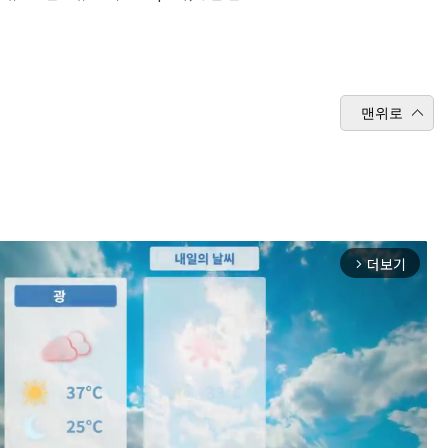
맨위로
더보기
arrow_forward_ios