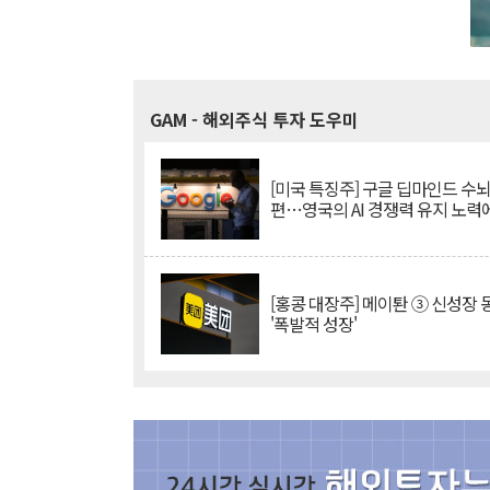
GAM
- 해외주식 투자 도우미
[미국 특징주] 구글 딥마인드 수
편…영국의 AI 경쟁력 유지 노력
[홍콩 대장주] 메이퇀 ③ 신성장
'폭발적 성장'