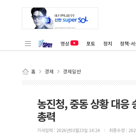
영상
포토
정치
정책·서
홈
경제
경제일반
농진청, 중동 상황 대응
총력
기사입력 :
2026년03월23일 14:24
최종수정 :
20