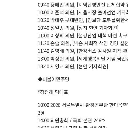
09:40 용혜인 의원, [지역난방안전 단체협약
10:00 이준석 의원, [서울시장 출마선언 기자
10:20 박태우 부대변인, [진보당 모두를위
10:40 성일종 의원, [정치 현안 기자회견]
11:00 이상휘 의원, [철강산업 대책 마련 촉
11:20 손솔 의원, [넥슨 사회적 책임 경영 실
11:40 김영배 의원, [한강버스 감사원 지적 
13:00 박정현 의원, [세계행복의날 기념 
13:40 서영교 의원, [현안 기자회견]
◆더불어민주당
*정청래 당대표
10:00 2026 서울특별시 환경공무관 한
25)
14:00 의원총회 / 국회 본관 246호
14:30 본회의 / 국회 본관 본회의장