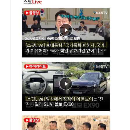
스팟
Live
[스팟Live] 李대통령 "국가폭력 피해자, 국가
가 치유해야…국가 책임 유효기간 없어"｜
26.08.07 국가폭력 피해자 위로 오찬
[스팟Live] 일상에서 장점이 더 돋보이는 '전
기 패밀리 SUV' 볼보 EX90