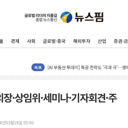
황희 '폐버스 청년주택' SNS 글 역풍에 "정부
폭염 누그러지고 가뭄 숙지나...경북동해안권 8
울
경제
사회
글로벌·중국
해외투자
산업
증권·
사우디·튀르키예·파키스탄, '공동방위협정' 체
신길동 신축도 3.3㎡당 7250만원…써밋 클라
용산공원·그린벨트로 또 충돌…반복되는 국토부
[AI 부동산 투데이] 특공 전략도 '극과 극'…
속보
[코인시황] 비트코인 6만4000달러대 횡보…고
[베트남 증시] 유동성 부진 지속, 강보합 마감
'찜통더위'에 전력수요 역대 최고치 경신…한낮 
의장·상임위·세미나·기자회견·주
후티 반군, 예멘 정부군과 사우디 동시 공격…
42.5도 역대급 폭염…동물들도 특별식으로 여
경찰, 9월부터 '가족 사건' 못 맡는다…상피제
26년03월19일 05:00
포스코홀딩스, 포스코인터·DX 지분 일부 매각