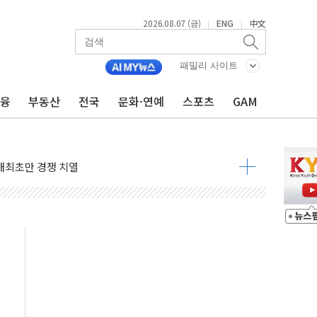
2026.08.07 (금)
ENG
中文
|
|
정책 아냐" 해명
패밀리 사이트
~9일 최대 100mm 호우
금융
부동산
전국
문화·연예
스포츠
GAM
결… 수니파 국가들의 새 안보 협력 구도
비온 59㎡ 18억원대
-서울시 '정책 엇박자'
생애최초만 경쟁 치열
래·ETF 매수에도 고유가·금리·입법 지연 '삼중 부담'
...석유·가스주 올랐지만 빈그룹이 상쇄
총수요 104.3GW 기록
 위기 고조되는 또 다른 중동 화약고
름나기 [뉴스핌 줌인]
 실시