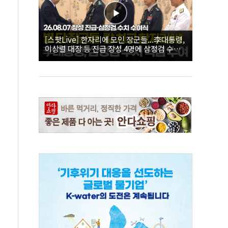
[스팟Live] 한자리에 모인 장군들...李대통령,
이상렬 대장 등 진급 장성 4명에 삼정검 수치
직접 수여｜26.08.07 장성 진급·삼정검 수치
수여식