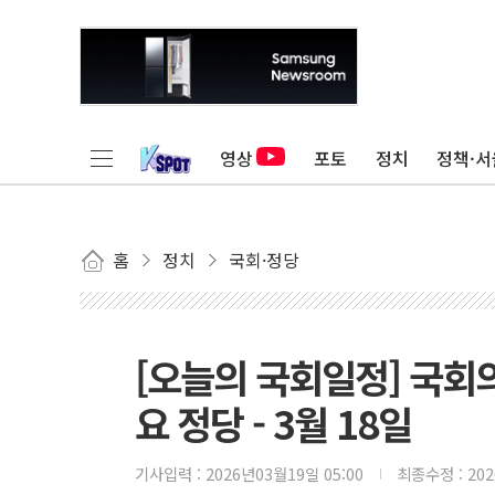
영상
포토
정치
정책·서
홈
정치
국회·정당
[오늘의 국회일정] 국회
요 정당 - 3월 18일
기사입력 :
2026년03월19일 05:00
최종수정 :
20