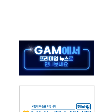
 온열질환자 2872명
 與 내부서 '총선·대선 직격탄' 우려
궤도'
지역 선포
입자…경찰, 현행범 체포