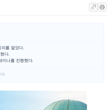
가
태국 학교서 중학생 총기 난사...최소 7명 사망
가
40.2도 찍은 서울 등 폭염중대경보 해제…누적
"文정부 악몽 재현 안돼"...李 부동산 세제안에
신세계사이먼 '대구 프리미엄 아울렛' 건립 '본
李대통령, 호우 피해 경북 안동·의성 특별재난
'변기 수리' 집주인에게 흉기 휘두른 30대 세
회의를 열었다.
워트, 상반기 영업이익 30억원
했다.
 세미나를 진행했다.
어요.