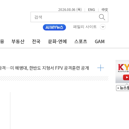
2026.08.06 (목)
ENG
中文
|
|
패밀리 사이트
금융
부동산
전국
문화·연예
스포츠
GAM
 비상! 수족구병이 다시 유행합니다.
.데이터처, 기업 3만1000곳 경제통계조사
 실사격…미 해병대, 한반도 지형서 FPV 공격훈련 공개
 아닌 담합…76조2000억 입찰 영향"
 넘긴 세라젬…공정위 과징금 4억3200만원
'슈퍼을' 5곳 선정...소부장 핵심기업 추가 육성
용품 등 94개 제품 안전기준 '부적합'
'다산점' 열어
한눈에'…인사처, 공무원 인사제도 안내서 발간
…식약처 AI 심사·소방청 119안심콜 영문 영상 제작