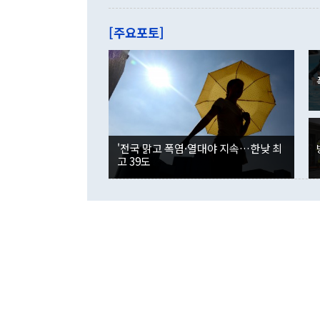
관은 업무보고
는 배당수입
주의에 근거한
줄면서 25억
[주요포토]
라며 "여러분
억1000만달
이 9월 러시
였던 올해 3
며 "정부 차
인의 해외투자
은 "그것은 
각각 증가했다
잘랐다. 정 
국인의 국내 
않았다는 점에
감소하며 전월
사합의 복원,
경신했다. 외
권이라는 지적
분기 말 만기
뒤 "여기 업
다. 내국인의
'전국 맑고 폭염·열대야 지속…한낮 최
부의 한 소식
다. eoyn2@
고 39도
를 거쳐 결정
련 부처 장관
하고 대통령의
한 문제"라고 지적했다. 이재명 대통령이
외교 국방 등
2026.08.05 ◆시대착오적 접근, 대북 인식 오류 더욱 문제인 것은 정 장관
의 이같은 주
실과 다른 인
격히 변화하고
못하고 있다는
되뇌는 것은 
법을 호도하고