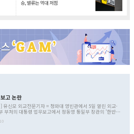
승, 밸류는 역대 저점
보고 논란
] 유신모 외교전문기자 = 청와대 영빈관에서 5일 열린 외교·
부 부처의 대통령 업무보고에서 정동영 통일부 장관의 '한반도
 구상'과 업무보고 발언이 논란을 빚고 있다. 이날 정 장관의
10
정부 내 조율을 거치지 않은 사안을 정책으로 추진하겠다고 공
는가 하면 사실 관계에 맞지 않은 설명도 있었다. 이재명 대통