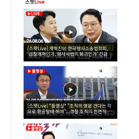
스팟
Live
[스팟Live] 개혁신당·한국형사소송법학회,
'검찰개혁인가, 형사사법의 붕괴인가' 긴급 세
미나｜26.08.06
[스팟Live] *풀영상* "조직의 명운 건다는 각
오로 환골탈태 해야"...경찰 조직의 전면적 쇄
신 촉구한 한병도 | 26.08.06 더불어민주당 정
책조정회의