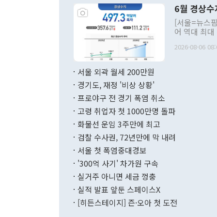
령은 공개적으
6월 경상수
주의적 희망에
관의 대북 정
[서울=뉴스핌
관 부처 장관
어 역대 최대
관의 무리한 
출 호조로 월
다. [정동영 통일부 장관이 지난달 23일 오후 서울 종로구 정부서울청사에
2026-08-06 08:
료=한국은행] 한국은행이 6일 발표한 '2026년 6월 국제수지(잠정)'에
서 취임 1주년 
면 지난 6월
부 장관 권한
1000만달러
서울 외곽 월세 200만원
발전 구상'을
이에 따라 올
적 갈등 해결
경기도, 재정 '비상 상황'
했다. 경상수
결과 혐오의 
9000만달러
프로야구 전 경기 폭염 취소
년간의 CVI
지 기준 상품
고령 취업자 첫 1000만명 돌파
무너졌다고도 
며 월간 기준
현실을 바꾸는
달러로 38.
화물선 운임 3주만에 최고
를 평화 체제
196.9% 급
검찰 수사권, 72년만에 막 내려
함께 4자 대
수출은 160
지만 이 대통
서울 첫 폭염중대경보
(18.6%) 
화공존 정책이
했다. 통관 기
'300억 사기' 차가원 구속
다"고 지적했
(16.4%)
투리가 잡혀 
실거주 아니면 세금 껑충
월(-10억9
쁜 상황이 초
증가와 유류할
실적 발표 앞둔 스페이스X
9·19 군사
기록했지만 
[히든스테이지] 즌·오아 첫 도전
"우리의 선의
로 전환됐다.
으로 약간의 의문
를 기록해 전