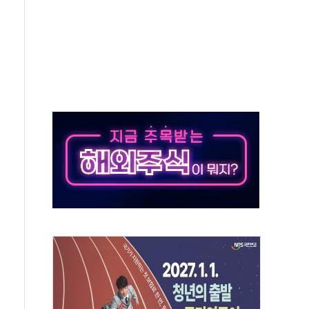
증명서 발급…7일부터 온라인 대리 신청 가능
회의…중증환자 이송체계 전국 확대 점검
끝…김민석, 신천지 허위신고에 배신 사과 안 해"
국방개혁은 정치적 감정 따라 추진해선 안 돼"
 '비욘드 디 어비스' 수상작 발표
위크' 참가…리모델링 상담 제공
상, 종가가 넘은 건 국경 아닌 '식문화 장벽'
급등…구리 가격 상승 전망 부각
은 채권혼합 펀드 2종 출시
닉스'는 사고 급등주는 팔았다