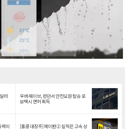
Mute
억달러
우버·웨이브, 런던서 안전요원 탑승 로
보택시 면허 획득
 동력의
[홍콩 대장주] 메이퇀② 실적은 고속 상