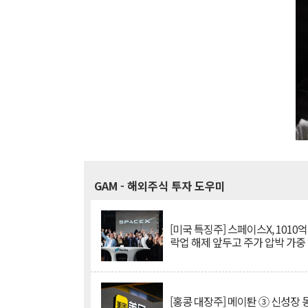
GAM
- 해외주식 투자 도우미
[미국 특징주] 스페이스X, 1010
락업 해제 앞두고 주가 압박 가중
[홍콩 대장주] 메이퇀 ③ 신성장