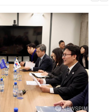
부모가 정부24에서 자녀 출입국
소방청, 전국 시·도 구급과장 
정청래 "2차 TV토론으로 게임 
윤상현, 사관학교 통합 비판…"
펄어비스, 붉은사막 영상 콘테스트
현대리바트, '2026 코리아빌드
[K메이커] 코셔에서 할랄까지…대
[특징주] 비철금속 업종 11% 
흥국자산운용, 코스닥 성장주 담
외국인 돌아왔지만 …'삼전·하이