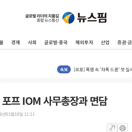
울
경제
사회
글로벌·중국
해외투자
산업
증권·
[AI 카드뉴스] 어린이집·유치원
운수업·기업활동 '원스톱'으로..
[르포] 폭염 속 '자폭 드론' 첫
속보
공정위 "국고채 PD 15곳, 관행
중소기업 기술자료 중국 계열사에
정부, 한화오션·에코프로비엠 등 
 포프 IOM 사무총장과 면담
국표원, 해외직구 물놀이기구·유아
쉐이크쉑, 남양주 현대아울렛에 
26년03월18일 11:11
'달라진 임신·출산·육아 지원 
정부혁신 우수사례 세계에 알린다
가
가