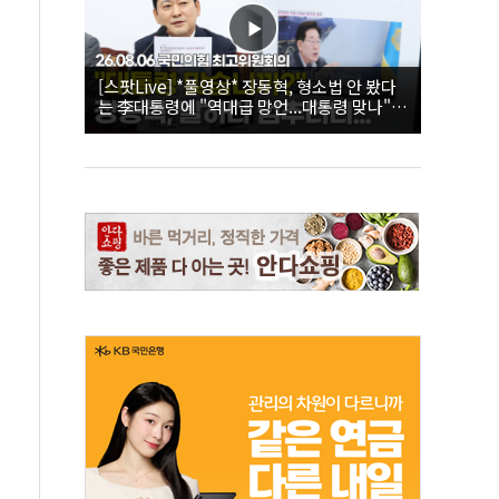
[스팟Live] *풀영상* 장동혁, 형소법 안 봤다
는 李대통령에 "역대급 망언...대통령 맞나"｜
26.08.06 국민의힘 최고위원회의