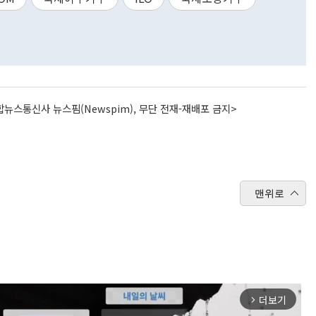
뉴스통신사 뉴스핌(Newspim), 무단 전재-재배포 금지>
맨위로
더보기
arrow_forward_ios