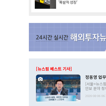
'폭발적 성장'
[뉴스핌 베스트 기사]
정동영 업무
[서울=뉴스핌
안보 분야 정
평화공존 발전
2026-08-06 06:
발언 중에는 
언한 것이 있