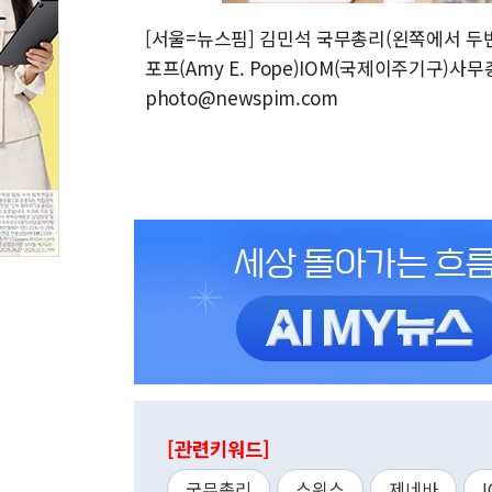
[서울=뉴스핌] 김민석 국무총리(왼쪽에서 두번
포프(Amy E. Pope)IOM(국제이주기구)사무총
photo@newspim.com
[관련키워드]
국무총리
스위스
제네바