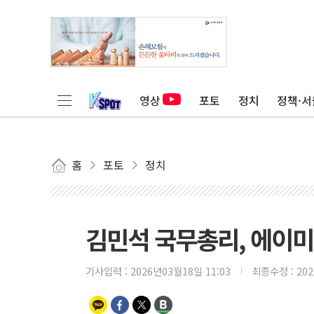
영상
포토
정치
정책·서
홈
포토
정치
김민석 국무총리, 에이미
기사입력 :
2026년03월18일 11:03
최종수정 :
20