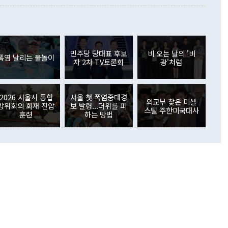
 사후 브리핑에서 정 장관이 언급한 '4자 회담'에 대해 "이상
이 늘어난 데다 전월 분기배당에 따른 기저효과로 배당지급이
 어떤 희망이라 하더라도 그건 아직 조율되지 않은 방법"이
6000만달러 흑자를 나타냈다. 금융계정 순자산은 6월 중 467
들께서 디스카운트해 주시면 좋겠다"고 선을 그었다. 정 장관
러 증가해 월간 기준 역대 최대 증가 폭을 기록했다. 종전 최대
아 블라디보스토크에서 열리는 '동방경제포럼(EEF)'을 언급하
월(369억9000만달러)을 넘어선 것이다. 직접투자에서는 내국
원에서 (참석을) 검토하고 있다"고 발언한 데 대해서도 조 장관
가 80억1000만달러, 외국인의 국내투자가 46억3000만달러
외교부의 몫"이라며 "아직 거기까지 진도가 나가지 않았다"고
민주당 당대표 후보
비 오는 날의 '비
. 증권투자에서는 외국인의 국내 주식 매도세가 이어졌다. 외
폭염 날리는 물놀이
자 2차 TV토론회
광'처럼
장관이 이날 소개한 대북 구상과 설명은 정부 내 조율을 거치지
주식 투자는 차익실현 매도 등의 영향으로 316억1000만달러
서 문제가 있다. 특히 주적 표현 대체와 국호 사용, 9·19 군
(-310억5000만달러)에 이어 역대 최대 순매도 기록을 다시
 4자회담 추진 등은 통일부 장관이 결정할 사안이 아니어서 월
국인의 국내 채권투자는 세계국채지수(WGBI) 자금 유입에도
이 나오고 있다. 이 대통령은 정 장관의 업무보고를 듣고 난
도래 영향으로 증가 폭이 줄어든 52억9000만달러를 기록했
2026 서울시 통합
서울 첫 폭염중대경
무보고에 발표했다고 승인난 건 아니다"라고 재차 확인했다. 정
외교부 찾은 미셸
 해외 증권투자는 주식을 중심으로 35억6000만달러 증가했
방위회의 화재 진압
보 발령...더위를 피
스틸 주한미국대사
통은 "정 장관의 발언 내용은 대부분 국가안전보장회의(NSC)
newspim.com
훈련
하는 방법
된 사안이 아닌 정 장관의 개인적 생각에 가깝다"며 "안보 관
이 정부의 공식 정책이 아닌 사안을 추진하겠다고 업무보고를
 면전에서 '국군통수권자가 나서야 한다'고 주장한 것은 심각
 5일 청와대 영빈관에서 열린 통일
 외교 안보 부처 업무보고에서 발언하고 있다. [사진=청와대]
장이 현 시점에서 이미 참고가 될 수 없는 과거의 경험 또는 사
식에 기반하고 있다는 것이다. 정 장관이 주장하는 구상은 급
 있는 북한의 전략과 한반도 및 국제 정세를 전혀 반영하지
 비판이 제기되고 있다. 정 장관이 "흘러간 선(先)비핵화만
현실을 바꾸지 못한다"고 언급한 것은 지금까지의 대북 접근
 있다. 북핵 위기 발발 이후 지금까지 모든 핵 협상에서 한국