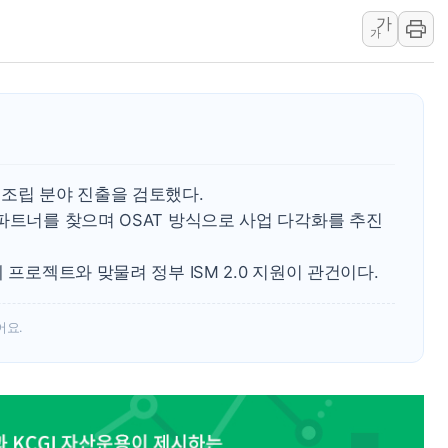
가
美 민주, 트럼프 측에 200만 
가
지방공기업 경영평가, 서울농수산식
예천 실종신고 80대 남성 논둑서
"35초마다 중국과 통신"...美
한병도 "막말 정치를 좌시하지 
원내대책회의 참석하는 한병도
 조립 분야 진출을 검토했다.
AIA그룹, 12년 연속 MDRT 
파트너를 찾으며 OSAT 방식으로 사업 다각화를 추진
[컨콜] 네이버, 멤버십 연계 배송
[컨콜] 네이버 AI탭, 올해 안
 프로젝트와 맞물려 정부 ISM 2.0 지원이 관건이다.
어요.