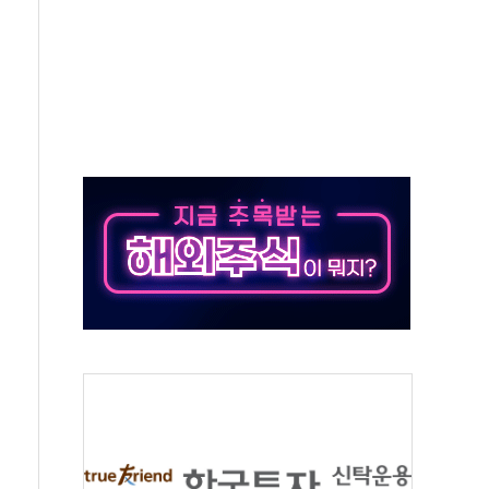
달러 건넨 韓기업 조사… "관세 무마용 뇌물 의혹"
품공사 등 20곳 '최우수'...인천환경공단 등 '부진'
 숨진 채 발견
보안기업, 중국제 공유기서 '백도어' 발견
않겠다"
회원 수 세계 1위…국내 회원 34% 증가
 혜택 강화...새벽 배송 도입 예정
으로 부동산과 건강까지 영역 확장 예정