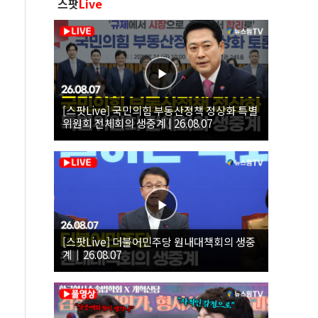
스팟
Live
[스팟Live] 국민의힘 부동산정책 정상화 특별
위원회 전체회의 생중계 | 26.08.07
[스팟Live] 더불어민주당 원내대책회의 생중
계｜26.08.07