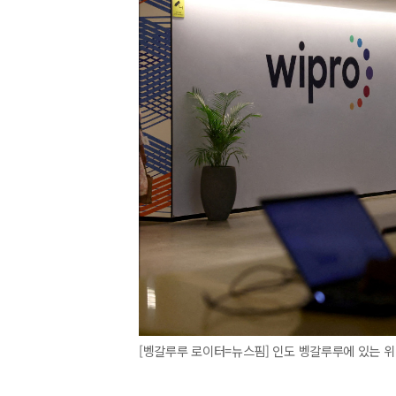
[벵갈루루 로이터=뉴스핌] 인도 벵갈루루에 있는 위