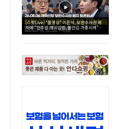
[스팟Live] *풀영상* 이준석, 보완수사권 폐
지에 "민주당 개악입법, 불안감 가중시켜"｜
26.08.06 개혁신당 보완수사권 폐지 토론회