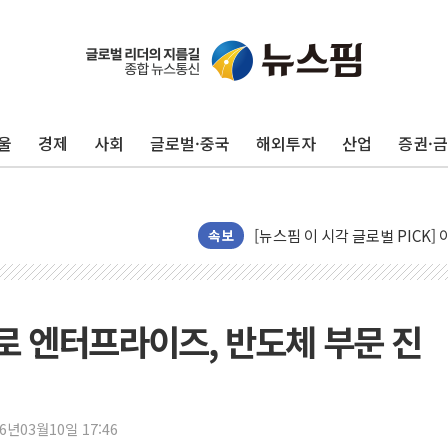
울
경제
사회
글로벌·중국
해외투자
산업
증권·
경제6단체, 세제개편안 환영…"
전세사기 등 '민생 전담재판부'
[뉴스핌 이 시각 글로벌 PICK] 
남성, 'NS AI LINK' 월마트 3
속보
예탁결제원, 비상장주식·조각투
올데이올가닉, 정부 '혁신 프리미어
엑스플러스, '갤럭시 Z 플립8·
프로 엔터프라이즈, 반도체 부문 진
삼성증권, 연금저축계좌 ETF·
신한자산운용, 팔란티어 급등에 '
강원·호남·대구경북 곳곳 '폭염
26년03월10일 17:46
서금원, 상반기 미소금융 1600