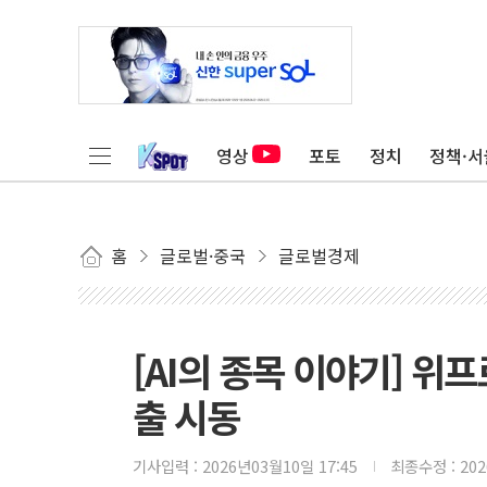
영상
포토
정치
정책·서
홈
글로벌·중국
글로벌경제
[AI의 종목 이야기] 위
출 시동
기사입력 :
2026년03월10일 17:45
최종수정 :
20