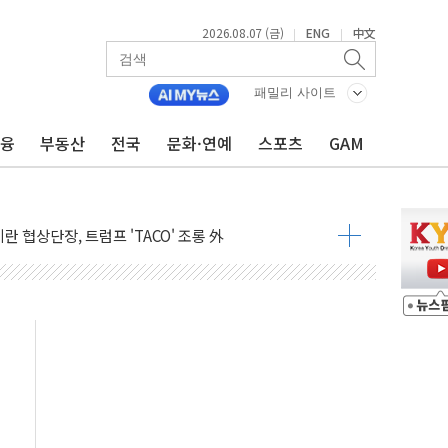
2026.08.07 (금)
ENG
中文
|
|
패밀리 사이트
금융
부동산
전국
문화·연예
스포츠
GAM
국내 생산·투자 확대에 도움"
 시범운영…평균 3개월 만에 1심 결론
이란 협상단장, 트럼프 'TACO' 조롱 外
600개 매장 판매
자 장외거래 청산결제 인프라 구축 착수
 1000' 선정
폴드8' 전용 액세서리 출시
리츠 온라인 거래수수료 우대
SOL 팔란티어 커버드콜' ETF 주목
중대경보'…전국 49개 지역으로 확대
억원 돌파...취약계층 지원 확대