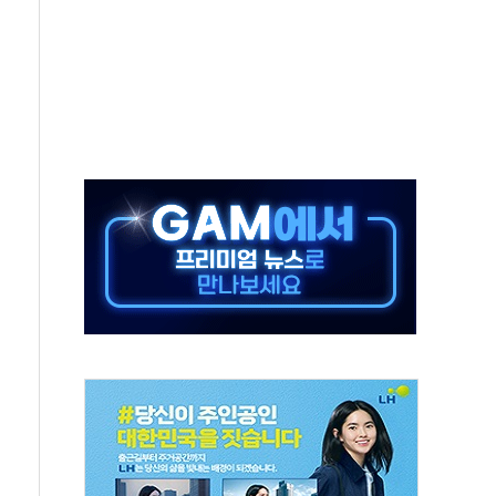
나·기자회견·주요 정당 - 8월 7일
즈 통항 제한 추진…美 "통행 막을 권한 없어"
 대부분 상승… "2분기 기업 순이익 21% 증가" 전망
드론으로 나토 회원국 공격 검토… 거짓 깃발 작전"
슨 황 재회…로봇·AI 데이터센터·모빌리티 구체화