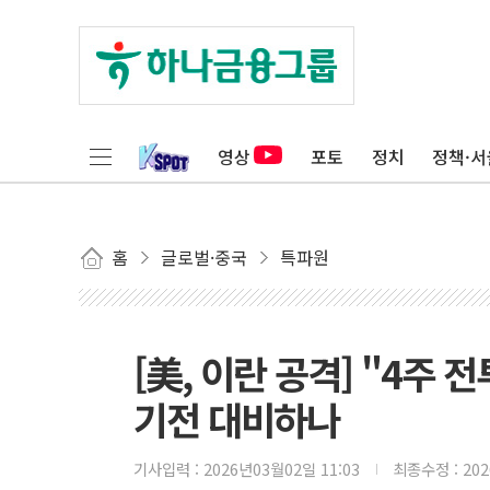
영상
포토
정치
정책·서
홈
글로벌·중국
특파원
[美, 이란 공격] "4주
기전 대비하나
기사입력 :
2026년03월02일 11:03
최종수정 :
20