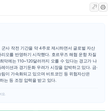
가
[오늘의 정치일정] 8월 7일(금)
가
[오늘의 국회일정] 상임위·세미
이란, 美·이스라엘 선박 호르무
유럽증시, 견조한 실적 소화하며
리투아니아 국방 "러, 우크라 
구광모, 내주 실리콘밸리서 젠
 군사 작전 기간을 약 4주로 제시하면서 글로벌 자산
나리오를 반영하기 시작했다. 호르무즈 해협 운항 차질
최악에는 110~120달러까지 오를 수 있다는 경고가 나
플레이션과 경기둔화 우려가 시장을 압박하고 있다. 금·
쏠림이 가속화되고 있으며 비트코인 등 위험자산은
하는 등 조정 압력을 받고 있다.
어요.