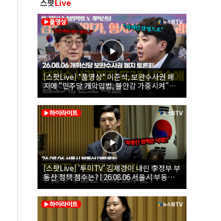
스팟
Live
[스팟Live] *풀영상* 이준석, 보완수사권 폐
지에 "민주당 개악입법, 불안감 가중시켜"｜
26.08.06 개혁신당 보완수사권 폐지 토론회
[스팟Live] '투미TV' 김제경이 내린 李정부 부
동산 정책 점수는? | 26.08.06 서울시 부동산
대토론회