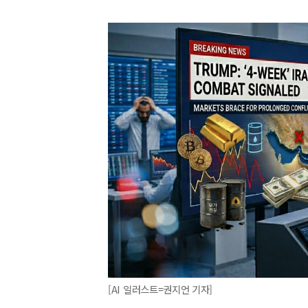
[AI 일러스트=권지언 기자]