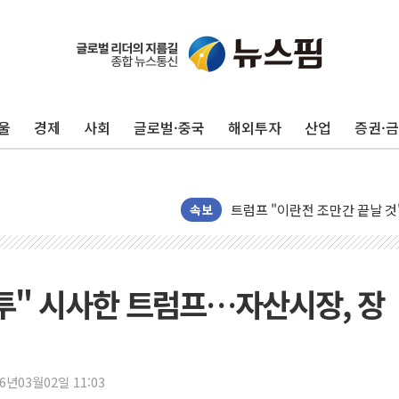
카드사 고객 유입 창구 된 '트
제나벨, 배우 공승연 브랜드 모
트럼프, 폴리실리콘·태양광에 1
울
경제
사회
글로벌·중국
해외투자
산업
증권·
[채권/외환] 국제유가 급등에 
트럼프, '원정출산 시민권 차
트럼프 "이란전 조만간 끝날 것
현대리바트, 원가 개선으로 실적
속보
"세금 부담 덜자"…비거주 1주
세금 부담 커진 고가 1주택자
[금/유가] 이란의 호르무즈 해
 전투" 시사한 트럼프…자산시장, 장
뉴욕증시, 유가·금리 부담에 하
이란, 오만과 호르무즈 해협 재
[민주 당권주자 일정] 송영길·정
26년03월02일 11:03
李대통령, 오늘 오후 2시 부동