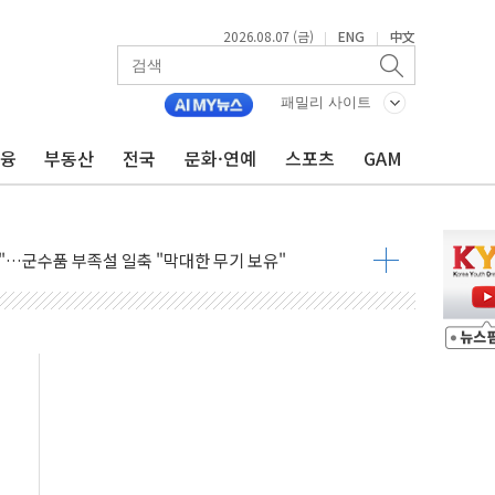
2026.08.07 (금)
ENG
中文
|
|
래블카드'…휴가철 넘어 장기 고객 묶는다
델 발탁… 부산 광안서 약국 팝업스토어 운영
패밀리 사이트
5% 관세…한국 등엔 '합산 상한' 적용
금융
부동산
전국
문화·연예
스포츠
GAM
미 국채금리·달러 동반 상승…시장, 美 고용지표 촉각
단' 행정명령 서명…출생시민권 제한 재시동
"…군수품 부족설 일축 "막대한 무기 보유"
 방어…다음 과제는 '외형 확대'
택자 귀환 조짐에 전월세시장 '긴장'
…맞교환·재매수·다운사이징 '저울질'
협 통항 제한 검토에 유가 3% 급등…금값 보합
락…다우 5거래일 랠리 '마침표'
개방 합의 막바지.."美와 직접 협상 없어"
청래·김민석 후보 - 8월 7일
산정책 2차 점검회의…주택 공급 대책 막바지 조율