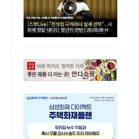
[스팟Live] "전셋집 구하려다 월세 선택"...사
회에 첫발 내디딘 청년의 한탄 | 26.08.06 서울
시 부동산 대토론회