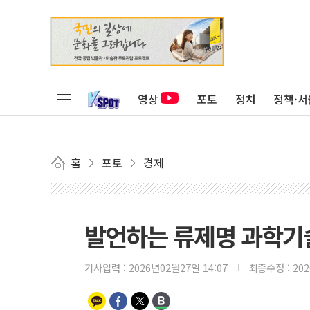
영상
포토
정치
정책·서
홈
포토
경제
발언하는 류제명 과학기
기사입력 :
2026년02월27일 14:07
최종수정 :
20