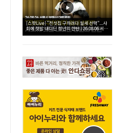
[스팟Live] "전셋집 구하려다 월세 선택"...사
회에 첫발 내디딘 청년의 한탄 | 26.08.06 서울
시 부동산 대토론회