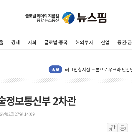
울
경제
사회
글로벌·중국
해외투자
산업
증권·
유럽증시, 견조한 실적 소화하며 대부분
속보
리투아니아 국방 "러, 우크라 드론으로
구광모, 내주 실리콘밸리서 젠슨 황 
뉴욕증시 개장 전 특징주...모더나
술정보통신부 2차관
김정관 장관 "영업이익 N% 성과급
뉴욕증시 프리뷰, 미 주가선물 AI주
26년02월27일 14:09
청와대, 북한 단거리 탄도미사일 발사
가
가
금값 7주 만에 최고…美 고용 둔화·