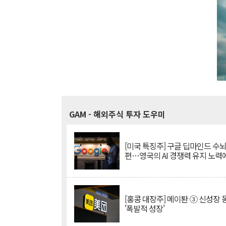
GAM
- 해외주식 투자 도우미
[미국 특징주] 구글 딥마인드 수
편…영국의 AI 경쟁력 유지 노력
[홍콩 대장주] 메이퇀 ③ 신성장
'폭발적 성장'