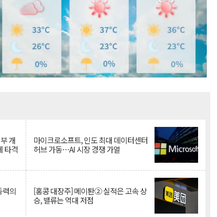
Mute
뇌부 개
마이크로소프트, 인도 최대 데이터센터
에 타격
허브 가동…AI 시장 경쟁 가열
 동력의
[홍콩 대장주] 메이퇀② 실적은 고속 상
승, 밸류는 역대 저점