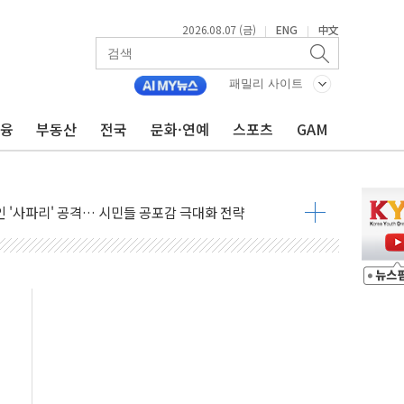
2026.08.07 (금)
ENG
中文
|
|
패밀리 사이트
금융
부동산
전국
문화·연예
스포츠
GAM
 상승… "2분기 기업 순이익 21% 증가" 전망
 나토 회원국 공격 검토… 거짓 깃발 작전"
재회…로봇·AI 데이터센터·모빌리티 구체화
·아이온큐·도어대시↑ VS 샌디스크·피그마·앱러빈↓
 반대…상법·자본시장법 개정 논의"
 차익실현 속 혼조세...웨스턴디지털·샌디스크↓
에 긴급 안보 점검회의
호르무즈 재개방 기대에 강세