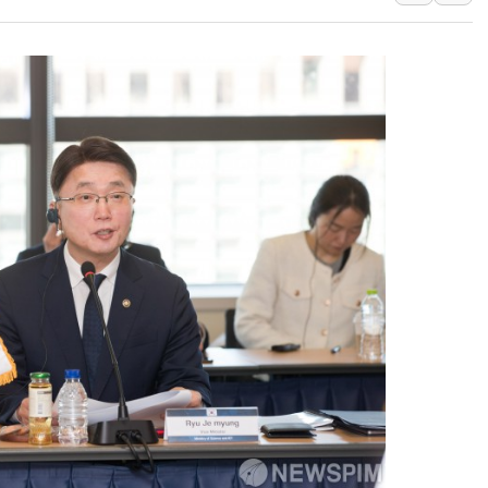
[인도증시] 중동 긴장 완화에 실적 호
러, 1인칭시점 드론으로 우크라 민간
[베트남 증시] 지수 하락 속 'DGC
'월가의 황제' 다이먼 "금융시장 레
양주 섬유염색공장서 화재 1명 중상…
김정관 산업부 장관 "주 52시간 손봐
해군 1함대 창설 80주년…지역과 함께
[3보] 북, 원산서 동해로 단거리 탄도
우크라 드론 전술, 중남미 콜롬비아에
동해해경, 독도 해상서 부유물 감긴 
주한미군 "오산기지 누출, 백린 아닌 
구미 폐염산처리업체서 불 2시간30여