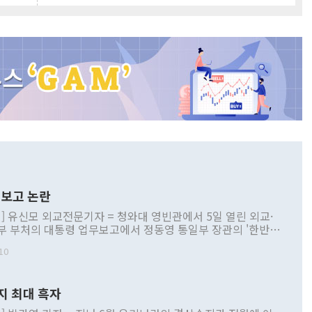
보고 논란
] 유신모 외교전문기자 = 청와대 영빈관에서 5일 열린 외교·
부 부처의 대통령 업무보고에서 정동영 통일부 장관의 '한반도
 구상'과 업무보고 발언이 논란을 빚고 있다. 이날 정 장관의
10
정부 내 조율을 거치지 않은 사안을 정책으로 추진하겠다고 공
는가 하면 사실 관계에 맞지 않은 설명도 있었다. 이재명 대통
로 신중을 기해 달라고 경고했고, 조현 외교부 장관은 '이상
지 최대 흑자
 근거한 비현실적 구상'이라는 비판을 내놨다. 그동안 정 장
책 관련 발언이 물의를 빚은 적은 여러 번 있지만 대통령과 유