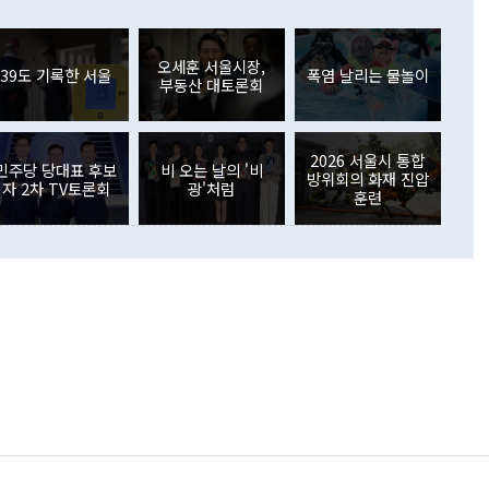
들께서 디스카운트해 주시면 좋겠다"고 선을 그었다. 정 장관
러 증가해 월간 기준 역대 최대 증가 폭을 기록했다. 종전 최대
아 블라디보스토크에서 열리는 '동방경제포럼(EEF)'을 언급하
월(369억9000만달러)을 넘어선 것이다. 직접투자에서는 내국
원에서 (참석을) 검토하고 있다"고 발언한 데 대해서도 조 장관
가 80억1000만달러, 외국인의 국내투자가 46억3000만달러
외교부의 몫"이라며 "아직 거기까지 진도가 나가지 않았다"고
오세훈 서울시장,
. 증권투자에서는 외국인의 국내 주식 매도세가 이어졌다. 외
39도 기록한 서울
폭염 날리는 물놀이
부동산 대토론회
장관이 이날 소개한 대북 구상과 설명은 정부 내 조율을 거치지
주식 투자는 차익실현 매도 등의 영향으로 316억1000만달러
서 문제가 있다. 특히 주적 표현 대체와 국호 사용, 9·19 군
(-310억5000만달러)에 이어 역대 최대 순매도 기록을 다시
 4자회담 추진 등은 통일부 장관이 결정할 사안이 아니어서 월
국인의 국내 채권투자는 세계국채지수(WGBI) 자금 유입에도
이 나오고 있다. 이 대통령은 정 장관의 업무보고를 듣고 난
도래 영향으로 증가 폭이 줄어든 52억9000만달러를 기록했
2026 서울시 통합
무보고에 발표했다고 승인난 건 아니다"라고 재차 확인했다. 정
민주당 당대표 후보
비 오는 날의 '비
 해외 증권투자는 주식을 중심으로 35억6000만달러 증가했
방위회의 화재 진압
자 2차 TV토론회
광'처럼
통은 "정 장관의 발언 내용은 대부분 국가안전보장회의(NSC)
newspim.com
훈련
된 사안이 아닌 정 장관의 개인적 생각에 가깝다"며 "안보 관
이 정부의 공식 정책이 아닌 사안을 추진하겠다고 업무보고를
 면전에서 '국군통수권자가 나서야 한다'고 주장한 것은 심각
 5일 청와대 영빈관에서 열린 통일
 외교 안보 부처 업무보고에서 발언하고 있다. [사진=청와대]
장이 현 시점에서 이미 참고가 될 수 없는 과거의 경험 또는 사
식에 기반하고 있다는 것이다. 정 장관이 주장하는 구상은 급
 있는 북한의 전략과 한반도 및 국제 정세를 전혀 반영하지
 비판이 제기되고 있다. 정 장관이 "흘러간 선(先)비핵화만
현실을 바꾸지 못한다"고 언급한 것은 지금까지의 대북 접근
 있다. 북핵 위기 발발 이후 지금까지 모든 핵 협상에서 한국
북한에 선비핵화를 공식적으로 요구한 적이 없기 때문이다. 지
 협상은 북한의 비핵화 조치에 한·미가 상응하는 대가를 제