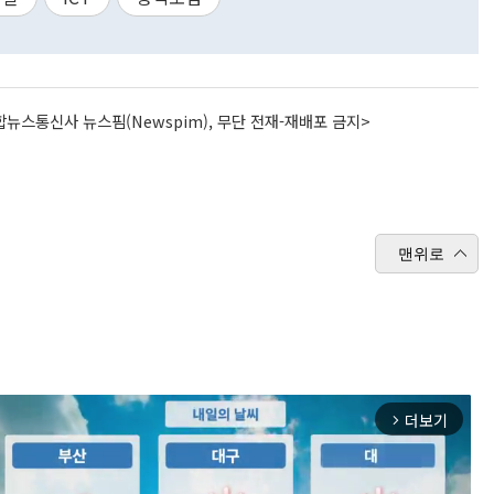
뉴스통신사 뉴스핌(Newspim), 무단 전재-재배포 금지>
맨위로
더보기
arrow_forward_ios