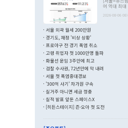
[서울=뉴스핌
관 부처 장관
어 역대 최대
관의 무리한 
출 호조로 월
다. [정동영 통일부 장관이 지난달 23일 오후 서울 종로구 정부서울청사에
2026-08-06 08:
료=한국은행] 한국은행이 6일 발표한 '2026년 6월 국제수지(잠정)'에
서 취임 1주년 
면 지난 6월
부 장관 권한
1000만달러
서울 외곽 월세 200만원
발전 구상'을
이에 따라 올
적 갈등 해결
경기도, 재정 '비상 상황'
했다. 경상수
결과 혐오의 
9000만달러
프로야구 전 경기 폭염 취소
년간의 CVI
지 기준 상품
고령 취업자 첫 1000만명 돌파
무너졌다고도 
며 월간 기준
현실을 바꾸는
달러로 38.
화물선 운임 3주만에 최고
를 평화 체제
196.9% 급
검찰 수사권, 72년만에 막 내려
함께 4자 대
수출은 160
지만 이 대통
서울 첫 폭염중대경보
(18.6%) 
화공존 정책이
했다. 통관 기
'300억 사기' 차가원 구속
다"고 지적했
(16.4%)
투리가 잡혀 
실거주 아니면 세금 껑충
월(-10억9
쁜 상황이 초
증가와 유류할
실적 발표 앞둔 스페이스X
9·19 군사
기록했지만 
[히든스테이지] 즌·오아 첫 도전
"우리의 선의
로 전환됐다.
으로 약간의 의문
를 기록해 전
관은 업무보고
는 배당수입
주의에 근거한
줄면서 25억