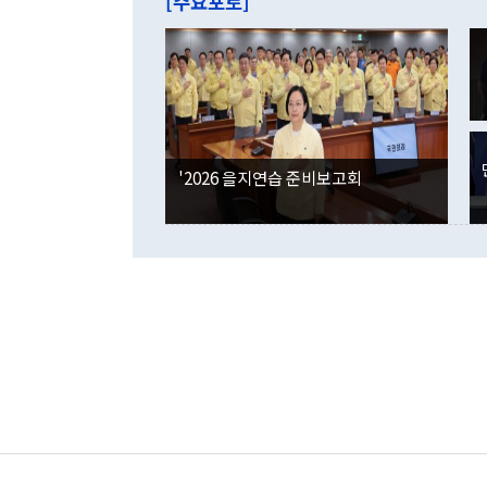
[주요포토]
라며 "여러분
억1000만달
이 9월 러시
였던 올해 3
며 "정부 차
인의 해외투자
은 "그것은 
각각 증가했다
잘랐다. 정 
국인의 국내 
않았다는 점에
감소하며 전월
사합의 복원,
경신했다. 외
권이라는 지적
분기 말 만기
뒤 "여기 업
다. 내국인의
'2026 을지연습 준비보고회
부의 한 소식
다. eoyn2@
를 거쳐 결정
련 부처 장관
하고 대통령의
한 문제"라고 지적했다. 이재명 대통령이
외교 국방 등
2026.08.05 ◆시대착오적 접근, 대북 인식 오류 더욱 문제인 것은 정 장관
의 이같은 주
실과 다른 인
격히 변화하고
못하고 있다는
되뇌는 것은 
법을 호도하고
이나 미국은 
금까지의 북핵