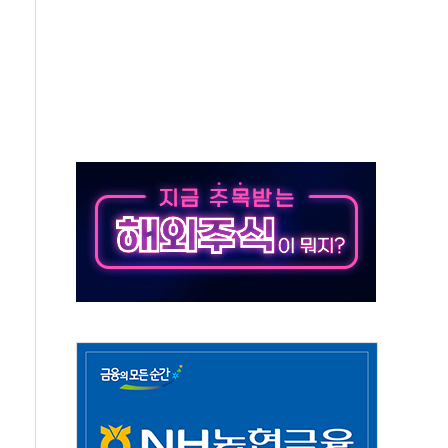
조까지, 상승...호실적 보고 기업 상승세 뚜렷
인 '사파리' 공격… 시민들 공포감 극대화 전략
' 임시 주총 기대감에 홀로 상한가…마진 잔액은 사상 최고
버리지 위험수위…숨은 차입이 더 큰 변수"
대응 1단계 진압 중
야, 경쟁상대 中과 비교해야"
하는 '선봉'의 대민 봉사
미사일 1발 발사… 올해 10번째·42일 만 도발
 새 안보 위기… 반군·마약카르텔이 습득해 전투 활용
어선 구조
무해한 표면 부식 물질"
분만에 진화...외국인 노동자 숨져