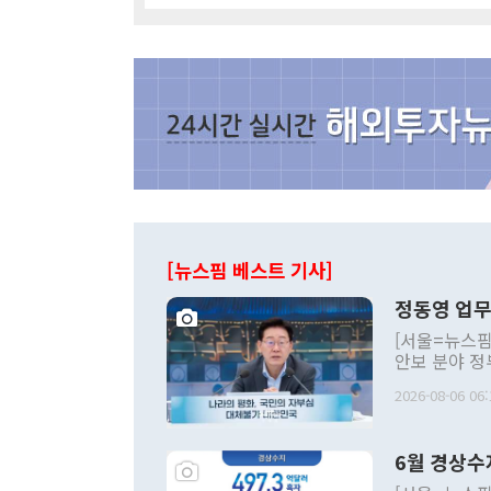
[뉴스핌 베스트 기사]
정동영 업무
[서울=뉴스핌
안보 분야 정
평화공존 발전
2026-08-06 06:
발언 중에는 
언한 것이 있
령은 공개적으
6월 경상수
주의적 희망에
관의 대북 정