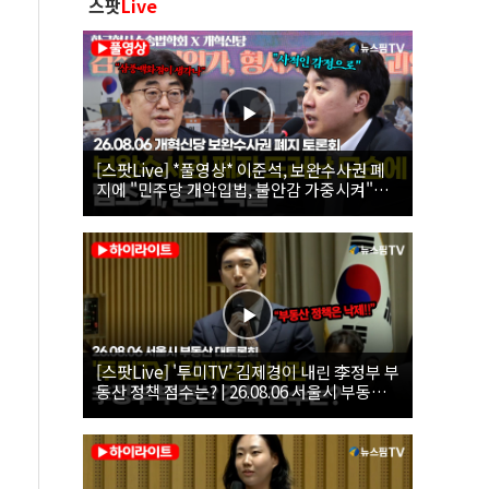
스팟
Live
[스팟Live] *풀영상* 이준석, 보완수사권 폐
지에 "민주당 개악입법, 불안감 가중시켜"｜
26.08.06 개혁신당 보완수사권 폐지 토론회
[스팟Live] '투미TV' 김제경이 내린 李정부 부
동산 정책 점수는? | 26.08.06 서울시 부동산
대토론회