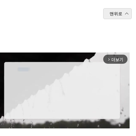
맨위로
더보기
arrow_forward_ios