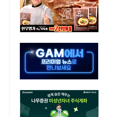
지대' 우려
타진
청래 '격차 확대'
최고치
 요구
낮아지며 상승… STOXX 600 지수는 나흘 연속 최고치
세