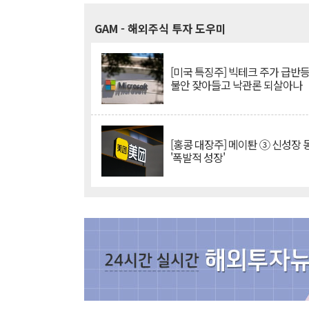
GAM
- 해외주식 투자 도우미
[미국 특징주] 빅테크 주가 급반등..
불안 잦아들고 낙관론 되살아나
[홍콩 대장주] 메이퇀 ③ 신성장
'폭발적 성장'