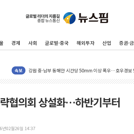
동해중부 전 해상 풍랑주의보…10일까지 최대 3.5m 높은
연일 폭염에 온열질환 사망 23명…정부, 비상대응기구 가
中 전방위 아파트 부양, 수도 베이징도 부동산 규제 철폐
울
경제
사회
글로벌·중국
해외투자
산업
증권·
인제 용대리 계곡서 수위 상승으로 피서객 7명 고립…전원
동해시, 11~14일 '별똥별 멍' 운영…페르세우스 유성우 
강원 중·남부 동해안 시간당 50mm 이상 폭우…호우경보
속보
청양 밭에서 일하던 90대 숨져…온열질환 여부 조사
폭염에 車 운전면허 기능시험 오전 집중 편성…체감온도 3
李대통령, 'ISA·주가누르기 방지법' 전면 재검토 지시
전략협의회 상설화…하반기부터
'호우 특보' 경북 울진 시간당 20~30mm 강한 비...가뭄 
주말 무더위·열대야 지속…내륙 곳곳 소나기
오세훈 "용산공원 주택 검토, 민주당 스스로 원칙 뒤집는 
충북 주말 무더위 지속…청주·진천 35도, 곳곳 소나기
26년02월26일 14:37