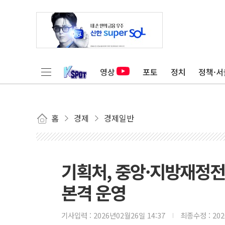
영상
포토
정치
정책·서
홈
경제
경제일반
기획처, 중앙·지방재정
본격 운영
기사입력 :
2026년02월26일 14:37
최종수정 :
20