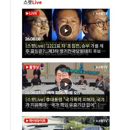
스팟
Live
[스팟Live] ‘1211표 차’ 초접전, 승부 가를 제
주 표심은?...제3차 정기전국당원대회 후보자
제주 합동연설회 생중계 | 26.08.08
[스팟Live] 李대통령 "국가폭력 피해자, 국가
가 치유해야…국가 책임 유효기간 없어"｜
26.08.07 국가폭력 피해자 위로 오찬