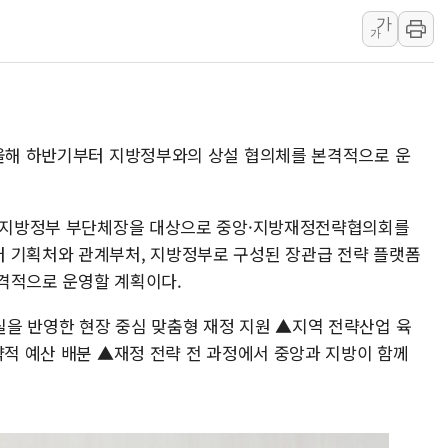
10월 보완수사권 폐지·공소청 출범…피해자들 '범죄 사각
가
한상협, 업계 개인정보 보안 새판 짠다…'자율규제단체' 
가
민주당, 오늘 제주·인천 경선 발표...김민석 '재역전' vs 정
뉴욕증시, 고용 쇼크에 금리 인상 우려 후퇴…S&P500 
트럼프, 쿡 연준 이사 해임 재추진…"26일까지 의혹 소명"
유럽증시, 美 고용 예상 밖 부진에 연준 금리 인상 가능성 
 올해 하반기부터 지방정부와의 상설 협의체를 본격적으로 운
미 연준 매파 기세 꺾이나…고용 감소에 9월 동결 전망 우
7개 지방정부 부단체장을 대상으로 중앙·지방재정전략협의회를
 기획처와 관계부처, 지방정부로 구성된 장관급 전략 플랫폼
격적으로 운영할 계획이다.
을 반영한 현장 중심 맞춤형 재정 지원 ▲지역 전략산업 육
략적 예산 배분 ▲재정 전략 전 과정에서 중앙과 지방이 함께