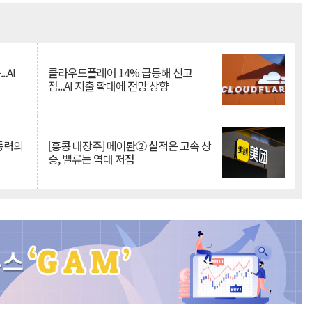
Mute
.AI
클라우드플레어 14% 급등해 신고
점...AI 지출 확대에 전망 상향
 동력의
[홍콩 대장주] 메이퇀② 실적은 고속 상
승, 밸류는 역대 저점