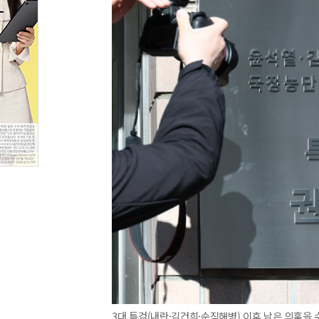
3대 특검(내란·김건희·순직해병) 이후 남은 의혹을 