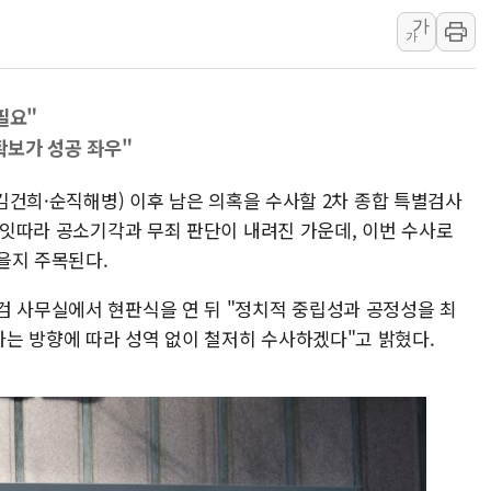
여수 오동도 인근 해상서 모
가
가
추미애, '위안부' 피해자 기림
인천 선재도 갯벌서 해루질 중
인천서 말다툼 중 어머니 흉기
필요"
'화합' 꺼낸 김민석에 '뻔뻔
 확보가 성공 좌우"
李대통령, ISA 개편 재검토 
·김건희·순직해병) 이후 남은 의혹을 수사할 2차 종합 특별검사
동해중부 전 해상 풍랑주의보…
서 잇따라 공소기각과 무죄 판단이 내려진 가운데, 이번 수사로
연일 폭염에 온열질환 사망 
을지 주목된다.
中 전방위 아파트 부양, 수도
검 사무실에서 현판식을 연 뒤 "정치적 중립성과 공정성을 최
인제 용대리 계곡서 수위 상
는 방향에 따라 성역 없이 철저히 수사하겠다"고 밝혔다.