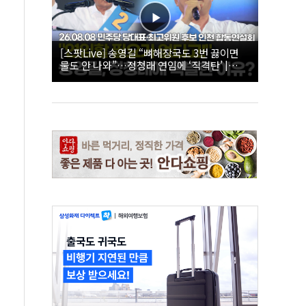
[스팟Live] 송영길 “뼈해장국도 3번 끓이면
물도 안 나와”…정청래 연임에 ‘직격탄’ |
26.08.08 더불어민주당 당대표·최고위원 후
보 인천 합동연설회