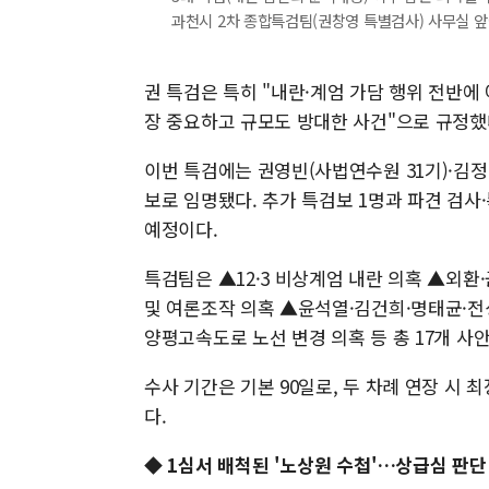
과천시 2차 종합특검팀(권창영 특별검사) 사무실 앞에
권 특검은 특히 "내란·계엄 가담 행위 전반에
장 중요하고 규모도 방대한 사건"으로 규정했
이번 특검에는 권영빈(사법연수원 31기)·김정민
보로 임명됐다. 추가 특검보 1명과 파견 검
예정이다.
특검팀은 ▲12·3 비상계엄 내란 의혹 ▲외환
및 여론조작 의혹 ▲윤석열·김건희·명태균·전
양평고속도로 노선 변경 의혹 등 총 17개 사
수사 기간은 기본 90일로, 두 차례 연장 시 
다.
◆ 1심서 배척된 '노상원 수첩'…상급심 판단