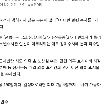
 걸린 현판. [사진=뉴스핌DB]
 여전히 밝혀지지 않은 부분이 많다"며 내란 관련 수사를 "가
다.
(군법무관 15회)·김지미(37기)·진을종(37기) 변호사가 특검
사·특별수사관 인선이 마무리되는 대로 강제수사에 본격 착수할
·군사반란 시도 의혹 ▲'노상원 수첩' 관련 의혹 ▲사이버 사찰
성배 등 선거운동 개입 의혹 ▲김건희 관저 이전 의혹 ▲서울
안을 수사한다.
최장 150일이다. 일정대로라면 최대 7월 4일까지 수사가 가능하
 변수