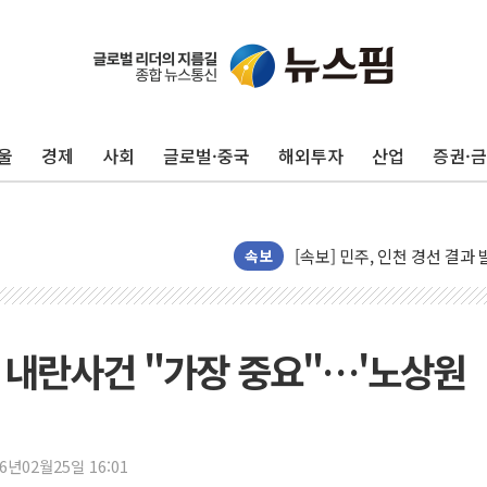
울
경제
사회
글로벌·중국
해외투자
산업
증권·
김민석, 2주차 제주·인천 경선서
[속보] 민주, 제주·인천 경선 결
[속보] 민주, 인천 경선 결과 발
속보
[속보] 민주, 제주 경선 결과 발
이번주 국내 주요 금융일정(8.1
美, 이란전 출구전략 만지작
, 내란사건 "가장 중요"…'노상원
강릉·동해·삼척 시간당 최대 
폐기물 수거하다 참변…60대
서울 중랑구 주택가서 흉기 난
李대통령 "결혼 때문에 손해 
26년02월25일 16:01