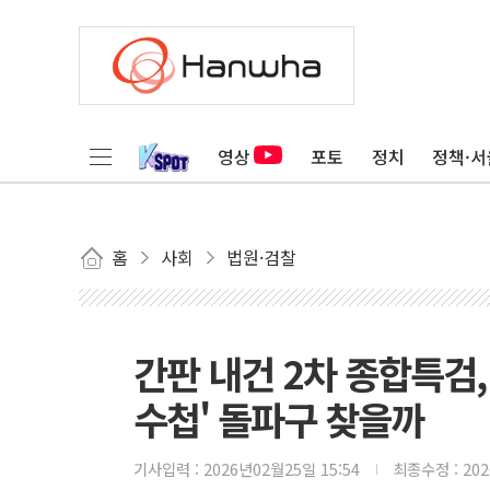
영상
포토
정치
정책·서
홈
사회
법원·검찰
간판 내건 2차 종합특검
수첩' 돌파구 찾을까
기사입력 :
2026년02월25일 15:54
최종수정 :
20