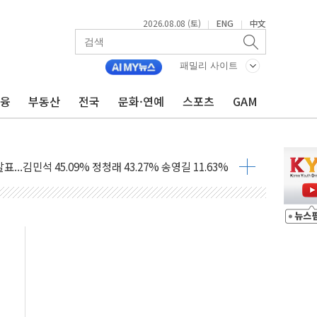
2026.08.08 (토)
ENG
中文
|
|
패밀리 사이트
금융
부동산
전국
문화·연예
스포츠
GAM
 정청래에 승리...47.75% vs 42.08%
과 발표...김민석 47.75% 정청래 42.08%
표...김민석 45.09% 정청래 43.27% 송영길 11.63%
표...김민석 52.64% 정청래 39.89% 송영길 7.47%
0~8.14)
…공습 한계·탄약 부족 현실화
50㎜ 폭우…강원 동해안 강한 비 이어져
 환경미화원 수거차에 치여 사망
동…60대 남성 2명 숨져
보는 일 없게"…'결혼 페널티' 22개 과제 손본다