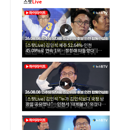
스팟
Live
[스팟Live] 김민석 제주 52.64%·인천
45.09%로 연속 1위…정청래 따돌렸다’ |
26.08.08 더불어민주당 당대표·최고위원 후
보 인천 합동연설회
[스팟Live] 김민석 “누가 김민석보다 국정 방
향을 공유했나”…인천서 ‘대체불가’ 외쳤다 |
26.08.08 더불어민주당 당대표·최고위원 후
보 인천 합동연설회