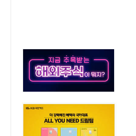
터보트 전복…1명 사망·1명 실종
의 날 참석..."국제적 시민 연대로 목소리 내야"
 실종 60대 나흘만에 숨진 채 발견
 살해 10대 아들 체포
' 받아친 정청래…제주 연설서 신경전 고조
지시…與 "적극 환영"·野 "졸속 국정"
10일까지 최대 3.5m 높은 물결
23명…정부, 비상대응기구 가동
 베이징도 부동산 규제 철폐
승으로 피서객 7명 고립…전원 구조