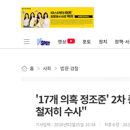
영상
포토
정치
정책·서
홈
사회
법원·검찰
'17개 의혹 정조준' 2
철저히 수사"
기사입력 :
2026년02월25일 10:34
최종수정 :
20