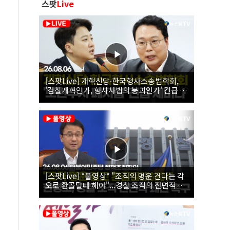
스팟
Live
[스팟Live] 개혁신당·한국형사소송법학회,
'검찰개혁인가, 형사사법의 붕괴인가' 긴급 세
미나｜26.08.06
[스팟Live] *풀영상* "조직의 명운 건다는 각
오로 환골탈태 해야"...경찰 조직의 전면적 쇄
신 촉구한 한병도 | 26.08.06 더불어민주당 정
책조정회의