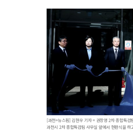
[과천=뉴스핌] 김현우 기자 = 권창영 2차 종합특검
과천시 2차 종합특검팀 사무실 앞에서 현판식을 하고 있다