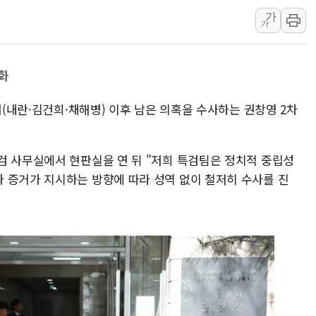
가
[특징주] 고려아연, 상반기 
가
한·체코 항공편 주10회로 
SBI저축은행, 최고 연 7.7
화
美중간선거 '색깔론' 덧씌우는
보훈부, 내년 워싱턴서 첫 
검(내란·김건희·채해병) 이후 남은 의혹을 수사하는 권창영 2차
가온전선, 싱가포르 도시철
검 사무실에서 현판실을 연 뒤 "저희 특검팀은 정치적 중립성
 증거가 지시하는 방향에 따라 성역 없이 철저히 수사를 진