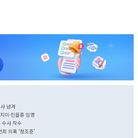
수사 넘겨
·김지미·진을종 임명
 수사 착수
건희 의혹 '정조준'