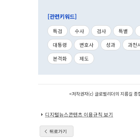
[관련키워드]
특검
수사
검사
특별
대통령
변호사
성과
과천
본격화
제도
<저작권자(c) 글로벌리더의 지름길 종합
디지털뉴스콘텐츠 이용규칙 보기
뒤로가기