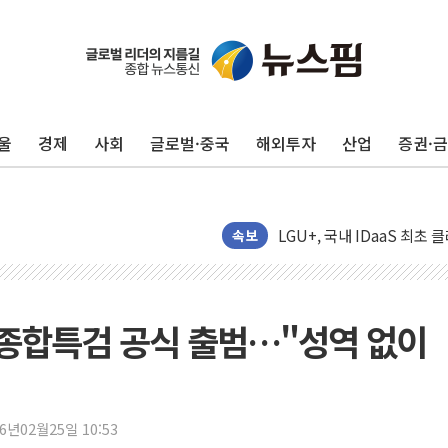
미래에셋자산운용 "변동성 커
반도체 대형주 급락에 코스
카카오뱅크 '모임통장'의 락인
울
경제
사회
글로벌·중국
해외투자
산업
증권·
더본코리아 홍콩반점, '부산
LGU+, 국내 IDaaS 최초
환율 100원 빠지면 현대차 영
속보
국내 최대 400MW 규모 해
카카오, 'AI 수익화' 내년
경찰, '홍명보 감독 선임 의
차 종합특검 공식 출범…"성역 없이
삼성전자, FMS 2026서 차
LX하우시스 "역대급 폭염에
일 안 하고 '초과근무 수당'
26년02월25일 10:53
토마토시스템 조길주·이강찬