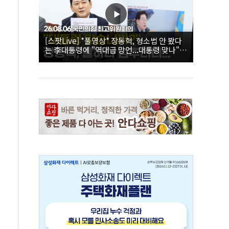
[스팟Live] *풀영상* 장동혁, 형소법 안 봤다
는 李대통령에 "역대급 망언...대통령 맞나"｜
26.08.06 국민의힘 최고위원회의