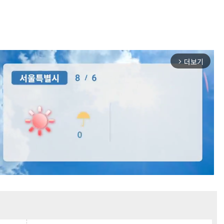
더보기
arrow_forward_ios
Mute