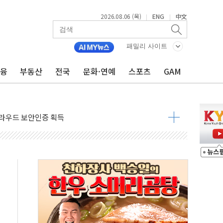
2026.08.06 (목)
ENG
中文
|
|
진 AI 반도체, 메모리 넘어 밸류체인 분산 투자해야"
피 4%↓…매도 사이드카 발동
패밀리 사이트
 효과, '모임주' 이자 기여도 일반 2배
금융
부동산
전국
문화·연예
스포츠
GAM
 돼지국밥짬뽕' 2주간 전국 한시 판매
ADT캡스, 매장 운영·보안 통합관리 앱 출시
 클라우드 보안인증 획득
업익 2.2조 증발...하반기 '환율 역풍' 우려
남 태양광발전 '첫삽'…남동발전, 재생에너지 '앞장'
 상반기부터 본격화
혹' 축구협회 압수수색
세대 AI 메모리 기술력 과시
 고단열 인테리어 관심 급증"
 챙긴 경찰관 2명 송치
 대표, 자사주 매수