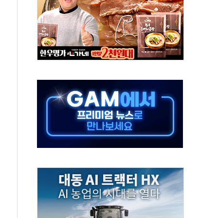
최대 실적에 13%대 급등
확대…신규 항공사 진입길 열려
% '생활파킹통장' 출시
 트럼프...당내선 "안 먹힌다" 균열
'국제보훈컨퍼런스'… 한미동맹 상징성 부각
도 전력망 구축 계약