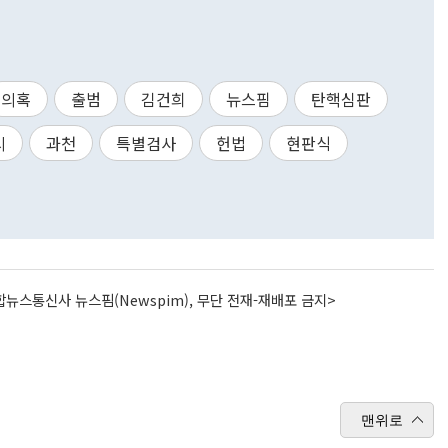
의혹
출범
김건희
뉴스핌
탄핵심판
시
과천
특별검사
헌법
현판식
뉴스통신사 뉴스핌(Newspim), 무단 전재-재배포 금지>
맨위로