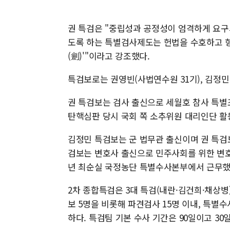
권 특검은 "중립성과 공정성이 엄격하게 요
도록 하는 특별검사제도는 헌법을 수호하고 형
(劍)'"이라고 강조했다.
특검보로는 권영빈(사법연수원 31기), 김정민(군
권 특검보는 검사 출신으로 세월호 참사 특
탄핵심판 당시 국회 쪽 소추위원 대리인단 활
김정민 특검보는 군 법무관 출신이며 권 특검
검보는 변호사 출신으로 민주사회를 위한 변호
년 최순실 국정농단 특별수사본부에서 근무했
2차 종합특검은 3대 특검(내란·김건희·채상병
보 5명을 비롯해 파견검사 15명 이내, 특별수
하다. 특검팀 기본 수사 기간은 90일이고 30일