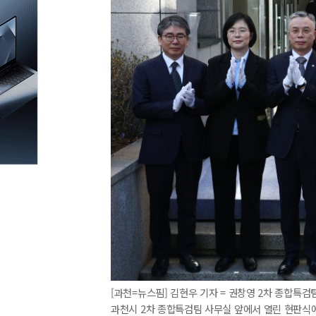
[과천=뉴스핌] 김현우 기자 = 권창영 2차 종합특검
과천시 2차 종합특검팀 사무실 앞에서 열린 현판식에서 박