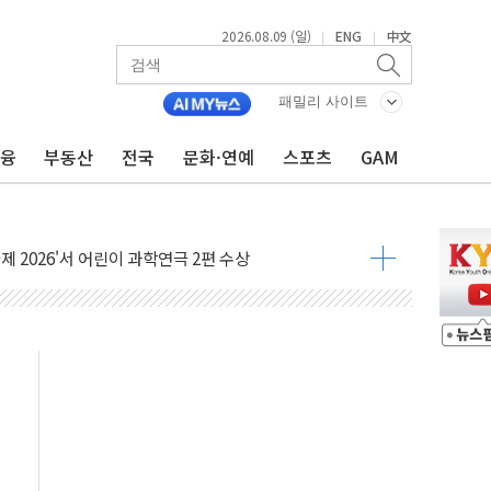
'행복상자' 전달
2026.08.09 (일)
ENG
中文
|
|
극기 거꾸로' 논란…이틀만에 철거
 예술·체육요원 최대 33% 감축
패밀리 사이트
 역대 최대폭 감소한 9.4%↓…유통업계 양극화 심화
금융
부동산
전국
문화·연예
스포츠
GAM
 특사'로 콜롬비아 대통령 취임식 참석
시간당 30mm 강한 비...호우 피해 없어
공방…野 "청년 우롱 기괴" vs 與 "송구한 해프닝"
 2026'서 어린이 과학연극 2편 수상
우스' 잠실점, 직장인 핫플레이스로 부상
정 조율 완료…초고가·비거주 1주택 등 여론 수렴"
쇄 추돌…7세 남아 등 4명 부상
다"…LG유플러스, AI 홈네트워크 구현 첫발
영하 30도 극저온 난방기술 개발한다
총리비서실
 모집…지역 크리에이터 확대