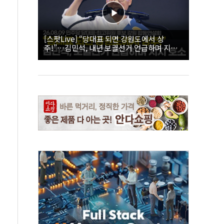
[스팟Live] “당대표 되면 강원도에서 상
주!”…김민석, 내년 보궐선거 언급하며 지지
호소 | 26.08.09 더불어민주당 당대표·최고위
원 후보 강원 합동연설회