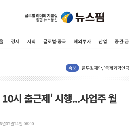
하나금융, 명동 소상공인에 
인천시 광복절 현수막 '태
병무청, 보충역 전면 손질…
홈플러스發 대형마트 판매,
울
경제
사회
글로벌·중국
해외투자
산업
증권·
윤준병·이해민 의원, '정부
'호우·산사태 주의보' 울진 
여야, 황희 '버스 하우스' 
풀무원재단, '국제과학연극제
속보
현대그린푸드 '텍사스로드하
與 "세제개편안 8월 말 당
경인고속도로서 차량 4대 연
 10시 출근제' 시행...사업주 월
"AI가 먼저 알아채고 고친
삼성전자, 美국립연구소와 
[인사] 국무조정실·국무
26년02월24일 06:00
롯데백화점, 앰배서더 2기