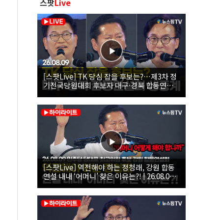
스팟
Live
[스팟Live] TK 당심 잡을 후보는?…제3차 정
기전국당원대회 후보자 대구·경북 합동연설
회 생중계 | 26.08.09
[스팟Live] 역전해야 하는 정청래, 강원 합동
연설 내내 ‘어머니’ 찾은 이유는?! | 26.08.09
더불어민주당 당대표·최고위원 후보 강원 합
동연설회