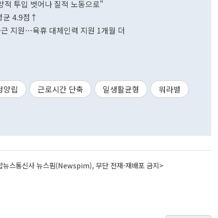
"양적 투입 벗어나 질적 노동으로"
평균 4.9점↑
 출근 지원…육휴 대체인력 지원 1개월 더
정양립
근로시간 단축
일생활균형
워라밸
뉴스통신사 뉴스핌(Newspim), 무단 전재-재배포 금지>