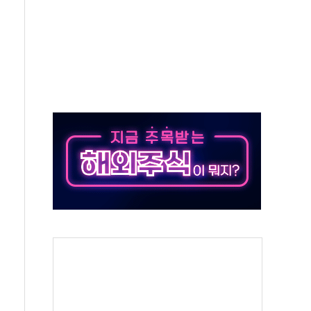
 이상무"…김회천 사장, 원전 현장점검
독 강화' 2개 법 대표 발의
 페널티 만든 건 이 정권…신생아 특례 대출까지 줄여"
의에 "수용할 수 없다" 반박