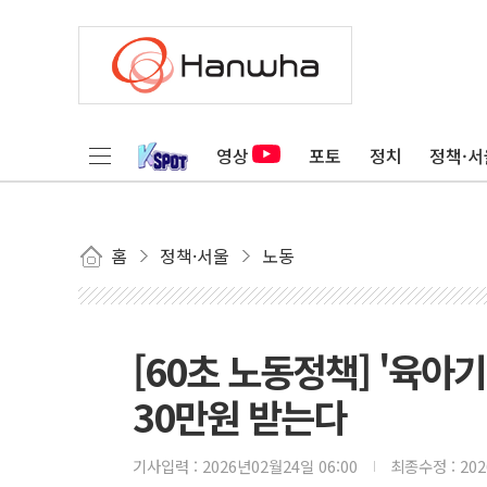
영상
포토
정치
정책·서
홈
정책·서울
노동
[60초 노동정책] '육아기
30만원 받는다
기사입력 :
2026년02월24일 06:00
최종수정 :
20