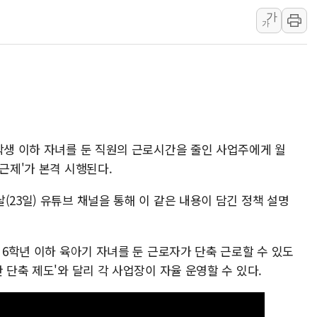
가
한수원 "폭염 속 전력수급
가
박형수 의원 '선관위 견제·감
장동혁, 李 대통령에 "결혼
정부, 독도 조사활동 日 항
학생 이하 자녀를 둔 직원의 근로시간을 줄인 사업주에게 월
출근제'가 본격 시행된다.
(23일) 유튜브 채널을 통해 이 같은 내용이 담긴 정책 설명
교 6학년 이하 육아기 자녀를 둔 근로자가 단축 근로할 수 있도
 단축 제도'와 달리 각 사업장이 자율 운영할 수 있다.