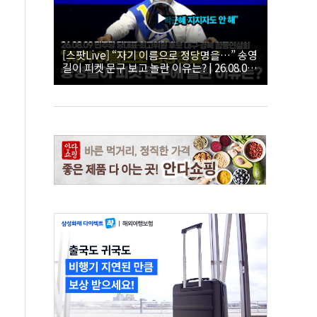
[스팟Live] “자기 이름으로 정당명을…” 송영
길이 피켓 문구 보고 놀란 이유는? | 26.08.09
더불어민주당 당대표·최고위원 후보 대구·경
북 합동연설회