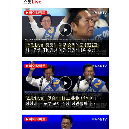
스팟
Live
[스팟Live] 정청래 대구 승리에도 1622표
차…강원·TK 경선 이긴 김민석 1위 수성 |
26.08.09 더불어민주당 당대표·최고위원 후
보 대구·경북 합동연설회
[스팟Live] “맞습니다! 교체해야 합니다!”…
정청래, 지도부 교체 주장 ‘정면돌파’ |
26.08.09 더불어민주당 당대표·최고위원 후
보 대구·경북 합동연설회