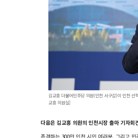
김교흥 더불어민주당 의원(인천 서구갑)이 인천 선학
교흥 의원실]
다음은 김교흥 의원의 인천시장 출마 기자회견
존경하는 300만 인천 시민 여러분, 그리고 