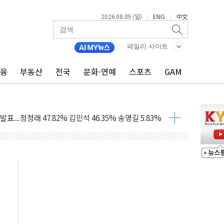
철강 AI융합실증센터' 들어선다
2026.08.09 (일)
ENG
中文
|
|
대 숨진 채 발견...경찰, 조사 중
1.48%p' 차 선두 유지...金 46.01% vs 鄭 44.53%
패밀리 사이트
기 당선...합산득표율 68.63%
금융
부동산
전국
문화·연예
스포츠
GAM
해 10대 구속…범행 후 반려견도 죽여
 정청래에 승리…金 48.54% vs 鄭 44.40%
경선 결과...김민석 48.54% 정청래 44.40%
발표...김민석 47.37% 정청래 45.71% 송영길 6.92%
발표...정청래 47.82% 김민석 46.35% 송영길 5.83%
발표...김민석 50.30% 정청래 41.94% 송영길 7.76%
객 400명 맞이…"마음 잇는 시간 되길"
 지급 확정되나…재상고 앞두고 막판 셈법
'행복상자' 전달
극기 거꾸로' 논란…이틀만에 철거