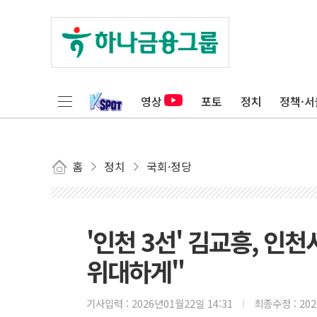
영상
포토
정치
정책·서
홈
정치
국회·정당
'인천 3선' 김교흥, 인
위대하게"
기사입력 :
2026년01월22일 14:31
최종수정 :
20