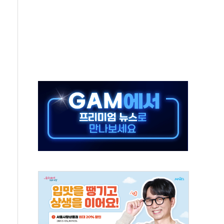
 예술·체육요원 최대 33% 감축
 역대 최대폭 감소한 9.4%↓…유통업계 양극화 심화
 특사'로 콜롬비아 대통령 취임식 참석
시간당 30mm 강한 비...호우 피해 없어
방…野 "청년 우롱 기괴" vs 與 "송구한 해프닝"