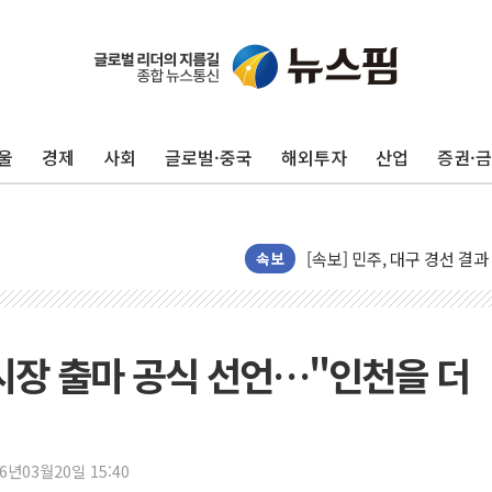
포항 블루밸리 국가산단에 '
상주 낙동강 선착장 하류서 50
[종합] 김민석, 정청래에 누적 '
민주당 경북도당위원장에 오중
울
경제
사회
글로벌·중국
해외투자
산업
증권·
인천서 말다툼 중 어머니 살
김민석, 강원·대구·경북 경선서
[속보] 민주, 강원·대구·경북 
속보
[속보] 민주, 경북 경선 결과 
[속보] 민주, 대구 경선 결과 
[속보] 민주, 강원 경선 결과 
천시장 출마 공식 선언…"인천을 더
정재헌 CEO, SKT 장기고
최태원, 노소영에 9440억
하나금융, 명동 소상공인에 
인천시 광복절 현수막 '태
26년03월20일 15:40