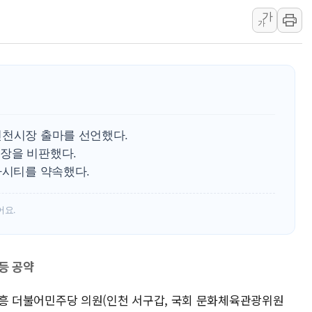
병무청, 보충역 전면 손질…
가
홈플러스發 대형마트 판매,
가
윤준병·이해민 의원, '정부
'호우·산사태 주의보' 울진 
여야, 황희 '버스 하우스' 공
인천시장 출마를 선언했다.
장을 비판했다.
가시티를 약속했다.
어요.
등 공약
 김교흥 더불어민주당 의원(인천 서구갑, 국회 문화체육관광위원