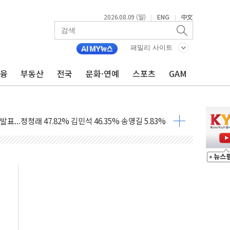
2026.08.09 (일)
ENG
中文
|
|
1.48%p' 차 선두 유지...金 46.01% vs 鄭 44.53%
기 당선...합산득표율 68.63%
패밀리 사이트
해 10대 구속…범행 후 반려견도 죽여
 정청래에 승리…金 48.54% vs 鄭 44.40%
금융
부동산
전국
문화·연예
스포츠
GAM
경선 결과...김민석 48.54% 정청래 44.40%
발표...김민석 47.37% 정청래 45.71% 송영길 6.92%
발표...정청래 47.82% 김민석 46.35% 송영길 5.83%
발표...김민석 50.30% 정청래 41.94% 송영길 7.76%
객 400명 맞이…"마음 잇는 시간 되길"
 지급 확정되나…재상고 앞두고 막판 셈법
'행복상자' 전달
극기 거꾸로' 논란…이틀만에 철거
 예술·체육요원 최대 33% 감축
 역대 최대폭 감소한 9.4%↓…유통업계 양극화 심화