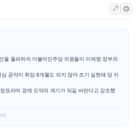
윤준병·이해민 의원, '정부
가
가
'호우·산사태 주의보' 울진 
여야, 황희 '버스 하우스' 공
풀무원재단, '국제과학연극제
현대그린푸드 '텍사스로드하
與 "세제개편안 8월 말 당
00선을 돌파하자 더불어민주당 의원들이 이재명 정부의
심 공약이 취임 8개월도 되지 않아 조기 실현돼 당 지
정표라며 경제 도약의 계기가 되길 바란다고 강조했
어요.