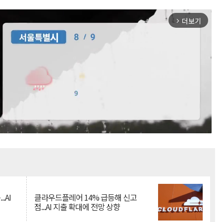
더보기
arrow_forward_ios
Mute
.AI
클라우드플레어 14% 급등해 신고
점...AI 지출 확대에 전망 상향