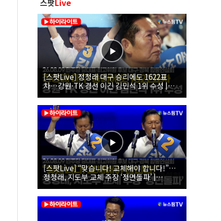
스팟
Live
[스팟Live] 정청래 대구 승리에도 1622표
차…강원·TK 경선 이긴 김민석 1위 수성 |
26.08.09 더불어민주당 당대표·최고위원 후
보 대구·경북 합동연설회
[스팟Live] “맞습니다! 교체해야 합니다!”…
정청래, 지도부 교체 주장 ‘정면돌파’ |
26.08.09 더불어민주당 당대표·최고위원 후
보 대구·경북 합동연설회