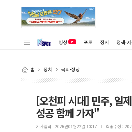
영상
포토
정치
정책·서
홈
정치
국회·정당
[오천피 시대] 민주, 일
성공 함께 가자"
기사입력 :
2026년01월22일 10:17
최종수정 :
20