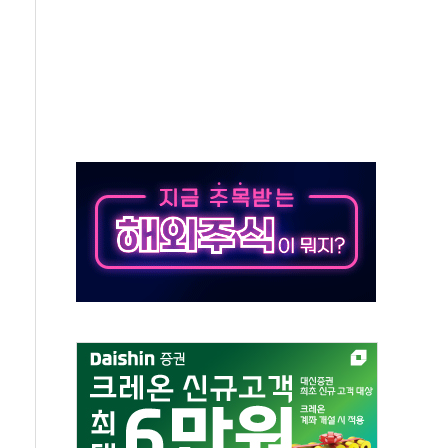
 특사'로 콜롬비아 대통령 취임식 참석
시간당 30mm 강한 비...호우 피해 없어
방…野 "청년 우롱 기괴" vs 與 "송구한 해프닝"
 2026'서 어린이 과학연극 2편 수상
우스' 잠실점, 직장인 핫플레이스로 부상
정 조율 완료…초고가·비거주 1주택 등 여론 수렴"