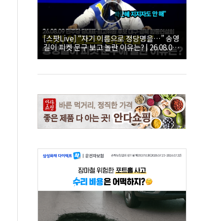
[스팟Live] “자기 이름으로 정당명을…” 송영
길이 피켓 문구 보고 놀란 이유는? | 26.08.09
더불어민주당 당대표·최고위원 후보 대구·경
북 합동연설회