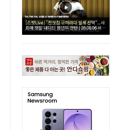
[스팟Live] "전셋집 구하려다 월세 선택"...사
회에 첫발 내디딘 청년의 한탄 | 26.08.06 서울
시 부동산 대토론회