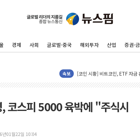
울
경제
사회
글로벌·중국
해외투자
산업
증권·
해군과 함께하는 '불금전파, 송정'
강원도 폭염특보 11일째…온열질환
[코인 시황] 비트코인, ETF 
속보
[르포] 39도 폭염 속 잠실 개표소 
강원·전라권 폭염중대경보 확대…
빚투·레버리지 줄었지만, 반도체 
 코스피 5000 육박에 "주식시
양주 가전제품 창고서 화재…차량 
[2보] 북한, 원산서 동해상 단거
종로·중구 오피스 78%가 준공 
26년01월22일 10:04
법원, '관저 이전 봐주기 감사' 