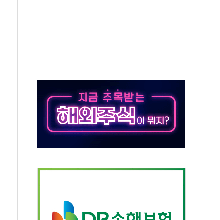
사개혁위에 보완수사권 폐지 우려 전달
수무책… 패트리엇 미사일 지원, 작년의 3분의 1
 불구속 송치
차 조사…'당정대 회의' 한동훈·방기선 수사도 속도
 절정…서울 한낮 39도
…30여분 만에 진화
연으로 형사사법 틀 바꿔…국민 불안감 가중"
억원…전년 比 21.2%↑
광…지역펀드 9·10호 확정
체 발사