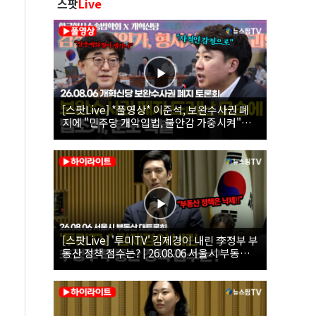
스팟
Live
[스팟Live] *풀영상* 이준석, 보완수사권 폐
지에 "민주당 개악입법, 불안감 가중시켜"｜
26.08.06 개혁신당 보완수사권 폐지 토론회
[스팟Live] '투미TV' 김제경이 내린 李정부 부
동산 정책 점수는? | 26.08.06 서울시 부동산
대토론회