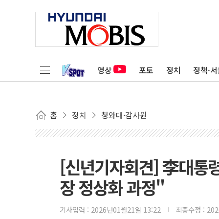
영상
포토
정치
정책·서
홈
정치
청와대·감사원
[신년기자회견] 李대통령,
장 정상화 과정"
기사입력 :
2026년01월21일 13:22
최종수정 :
20