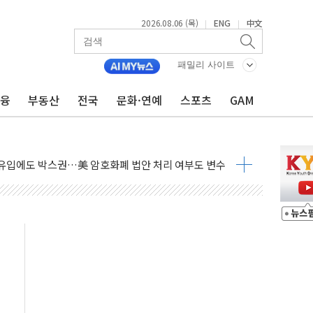
2026.08.06 (목)
ENG
中文
|
|
패밀리 사이트
금융
부동산
전국
문화·연예
스포츠
GAM
 시즌2
·가축 피해 최소화 '총력 대응'
자금 유입에도 박스권…美 암호화폐 법안 처리 여부도 변수
시위 '62일째'..."대부분 여기서 상주"
온열질환자 2665명·사망 23명
두 종목에 코스피 '휘청'
3대·건물 1동 전소
리 탄도미사일 발사
10년 이상…리뉴얼이 경쟁력 가른다
유병호 구속적부심 기각