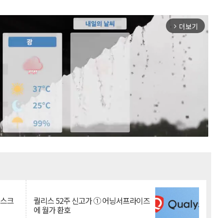
더보기
arrow_forward_ios
Mute
리스크
퀄리스 52주 신고가 ① 어닝서프라이즈
에 월가 환호