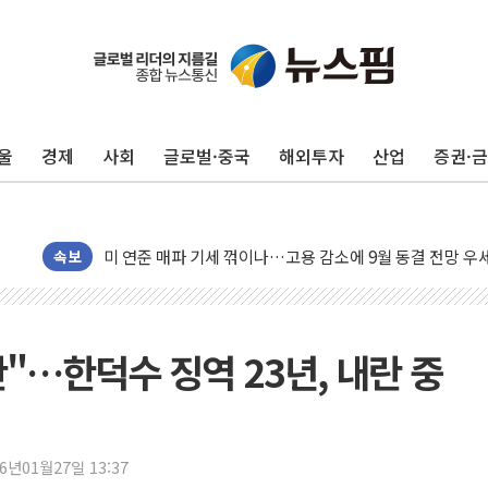
민주, 오늘 제주·인천 경선 결과 발표...'김민석 재역전 vs
한상협, 업계 개인정보 보안 새판 짠다…'자율규제단체' 
뉴욕증시, 고용 쇼크에 금리 인상 우려 후퇴…S&P500 
울
경제
사회
글로벌·중국
해외투자
산업
증권·
트럼프, 쿡 연준 이사 해임 재추진…"26일까지 의혹 소명"
유럽증시, 美 고용 예상 밖 부진에 연준 금리 인상 가능성 
미 연준 매파 기세 꺾이나…고용 감소에 9월 동결 전망 우
[종합] 이슬람 수니파 3국, '공동방위협정' 체결… 이스라
속보
트럼프, 백신·자폐증 행정명령 검토…"이르면 다음 주"
美 항소법원, 백악관 무도회장 공사 중단 명령…트럼프 제
이란 핵심 원유 수출항 '하르그섬', 최근 1주일 이상 '올스
란"…한덕수 징역 23년, 내란 중
美 고용 쇼크에 엔화 장중 급등…시장은 "또 개입했나" 촉
[AI MY 뉴스] 뉴욕 반도체주 프리뷰...美 고용 쇼크에 반도
뉴욕증시 프리뷰, 美 고용 쇼크에 금리 인상 우려 후퇴…나
26년01월27일 13:37
[종합] 美 7월 고용 2만3000명 감소 '쇼크'…9월 금리 인