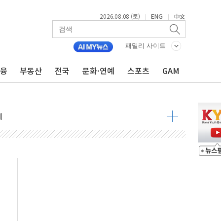
2026.08.08 (토)
ENG
中文
|
|
 정청래 격차 확대'
타진
패밀리 사이트
최고치
금융
부동산
전국
문화·연예
스포츠
GAM
 요구
낮아지며 상승… STOXX 600 지수는 나흘 연속 최고치
세
엘·이란 위협에 맞설 자체 억지력 강화
동
톱'… 美 해상봉쇄 영향
각
체주 '활짝'
스닥 선물 1%대 상승
상 기대 후퇴