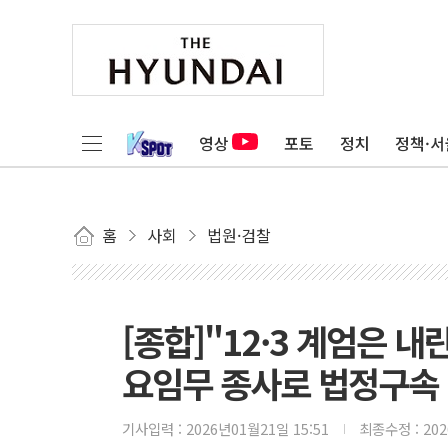
영상
포토
정치
정책·서
홈
사회
법원·검찰
[종합]"12·3 계엄은 내
요임무 종사로 법정구속
기사입력 :
2026년01월21일 15:51
최종수정 :
20