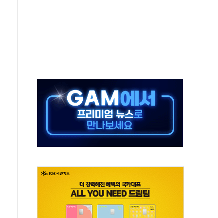
·태양광주↑ VS 트레이드데스크·웬디스↓
 끝까지 찾겠다"
중 완화 전환점"