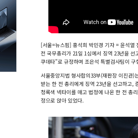
[서울=뉴스핌] 홍석희 박민경 기자 = 윤석열
전 국무총리가 21일 1심에서 징역 23년을 선
쿠데타"로 규정하며 조은석 특별검사팀이 구형
서울중앙지법 형사합의33부(재판장 이진관)
받는 한 전 총리에게 징역 23년을 선고하고,
청록색 넥타이를 매고 법정에 나온 한 전 총
정으로 앉아 있었다.