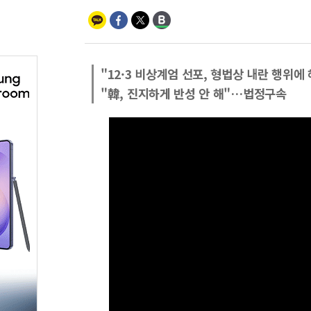
"12·3 비상계엄 선포, 형법상 내란 행위에
"韓, 진지하게 반성 안 해"…법정구속