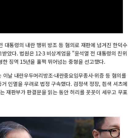
 전 대통령의 내란 행위 방조 등 혐의로 재판에 넘겨진 한덕수
고받았다. 법원은 12·3 비상계엄을 "윤석열 전 대통령의 친위
한 징역 15년을 훌쩍 뛰어넘는 중형을 선고했다.
는 이날 내란우두머리방조·내란중요임무종사·위증 등 혐의를
 증거 인멸을 우려로 법정 구속했다. 검정색 정장, 흰색 셔츠에
리는 재판부가 판결문을 읽는 동안 허리를 꼿꼿이 세우고 무표