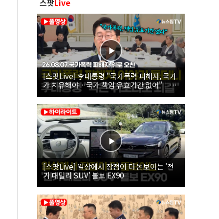
스팟
Live
[스팟Live] 李대통령 "국가폭력 피해자, 국가
가 치유해야…국가 책임 유효기간 없어"｜
26.08.07 국가폭력 피해자 위로 오찬
[스팟Live] 일상에서 장점이 더 돋보이는 '전
기 패밀리 SUV' 볼보 EX90