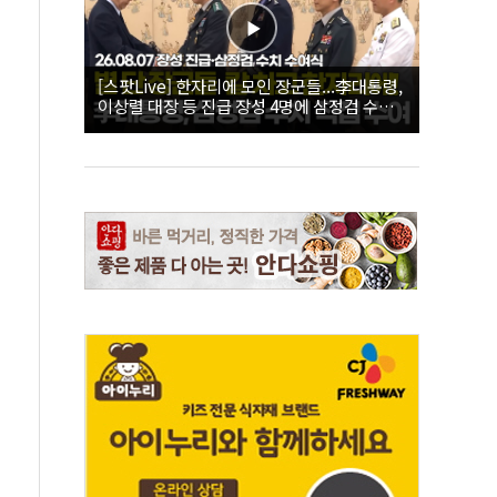
[스팟Live] 한자리에 모인 장군들...李대통령,
이상렬 대장 등 진급 장성 4명에 삼정검 수치
직접 수여｜26.08.07 장성 진급·삼정검 수치
수여식